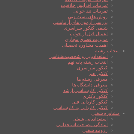
تمرینات افزایش خلاقیت
تمرینات تند خوانی
روش های تست زنی
بررسی آزمون های آزمایشی
شیمی کنکور سراسری
اعمال قبل از خواب
مدیریت فضای مجازی
اهمیت مشاوره تحصیلی
انتخاب رشته
استعدادیابی و شخصیت‌شناسی
انتخاب رشته پایه نهم
کنکور سراسری
کنکور هنر
معرفی رشته ها
معرفی دانشگاه ها
کنکور کارشناسی ارشد
کنکور دکتری
کنکور کاردانی فنی
کنکور کاردانی به کارشناسی
مشاوره شغلی
استعدادیابی شغلی
آمادگی مصاحبه استخدامی
رزومه شغلی