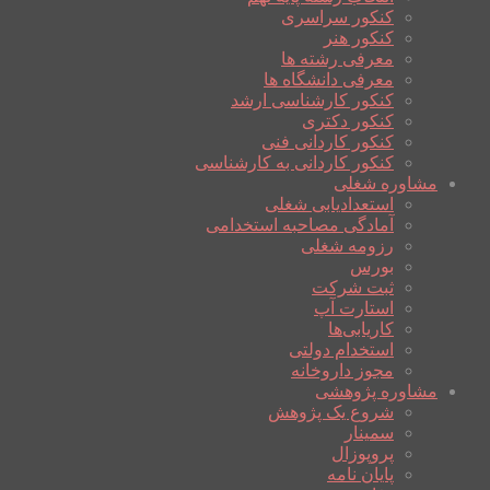
کنکور سراسری
کنکور هنر
معرفی رشته ها
معرفی دانشگاه ها
کنکور کارشناسی ارشد
کنکور دکتری
کنکور کاردانی فنی
کنکور کاردانی به کارشناسی
مشاوره شغلی
استعدادیابی شغلی
آمادگی مصاحبه استخدامی
رزومه شغلی
بورس
ثبت شرکت
استارت آپ
کاریابی‌ها
استخدام دولتی
مجوز داروخانه
مشاوره پژوهشی
شروع یک پژوهش
سمینار
پروپوزال
پایان نامه