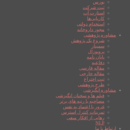
بورس
ثبت شرکت
استارت آپ
کاریابی‌ها
استخدام دولتی
مجوز داروخانه
مشاوره پژوهشی
شروع یک پژوهش
سمینار
پروپوزال
پایان نامه
دفاعیه
مقاله فارسی
مقاله خارجی
ثبت اختراع
طرح پژوهشی
مشاوره انگیزشی
فیلم ها و سخنان انگیزشی
مصاحبه با رتبه های برتر
غرور یا اعتماد به نفس
تمرینات کنترل استرس
رهایی از افکار منفی
NLP
ارتباط با ما