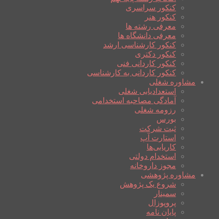
کنکور سراسری
کنکور هنر
معرفی رشته ها
معرفی دانشگاه ها
کنکور کارشناسی ارشد
کنکور دکتری
کنکور کاردانی فنی
کنکور کاردانی به کارشناسی
مشاوره شغلی
استعدادیابی شغلی
آمادگی مصاحبه استخدامی
رزومه شغلی
بورس
ثبت شرکت
استارت آپ
کاریابی‌ها
استخدام دولتی
مجوز داروخانه
مشاوره پژوهشی
شروع یک پژوهش
سمینار
پروپوزال
پایان نامه