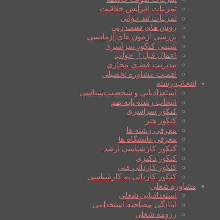
تمرینات افزایش خلاقیت
تمرینات تند خوانی
روش های تست زنی
بررسی آزمون های آزمایشی
شیمی کنکور سراسری
اعمال قبل از خواب
مدیریت فضای مجازی
اهمیت مشاوره تحصیلی
انتخاب رشته
استعدادیابی و شخصیت‌شناسی
انتخاب رشته پایه نهم
کنکور سراسری
کنکور هنر
معرفی رشته ها
معرفی دانشگاه ها
کنکور کارشناسی ارشد
کنکور دکتری
کنکور کاردانی فنی
کنکور کاردانی به کارشناسی
مشاوره شغلی
استعدادیابی شغلی
آمادگی مصاحبه استخدامی
رزومه شغلی