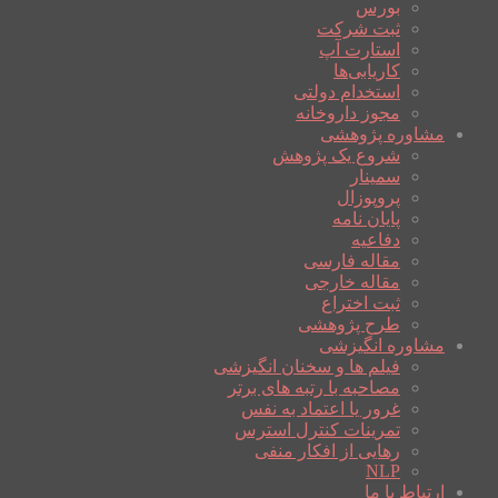
بورس
ثبت شرکت
استارت آپ
کاریابی‌ها
استخدام دولتی
مجوز داروخانه
مشاوره پژوهشی
شروع یک پژوهش
سمینار
پروپوزال
پایان نامه
دفاعیه
مقاله فارسی
مقاله خارجی
ثبت اختراع
طرح پژوهشی
مشاوره انگیزشی
فیلم ها و سخنان انگیزشی
مصاحبه با رتبه های برتر
غرور یا اعتماد به نفس
تمرینات کنترل استرس
رهایی از افکار منفی
NLP
ارتباط با ما