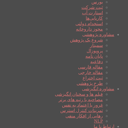
بورس
ثبت شرکت
استارت آپ
کاریابی‌ها
استخدام دولتی
مجوز داروخانه
مشاوره پژوهشی
شروع یک پژوهش
سمینار
پروپوزال
پایان نامه
دفاعیه
مقاله فارسی
مقاله خارجی
ثبت اختراع
طرح پژوهشی
مشاوره انگیزشی
فیلم ها و سخنان انگیزشی
مصاحبه با رتبه های برتر
غرور یا اعتماد به نفس
تمرینات کنترل استرس
رهایی از افکار منفی
NLP
ارتباط با ما