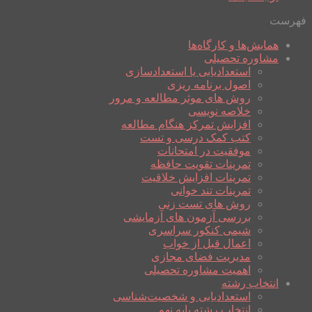
فهرست
همایش‌ها و کارگاه‌ها
مشاوره تحصیلی
استعدادیابی یا استعدادسازی
اصول برنامه ریزی
روش های موثر مطالعه و مرور
خلاصه نویسی
افزایش تمرکز هنگام مطالعه
کتب کمک درسی و تست
موفقیت در امتحانات
تمرینات تقویت حافظه
تمرینات افزایش خلاقیت
تمرینات تند خوانی
روش های تست زنی
بررسی آزمون های آزمایشی
شیمی کنکور سراسری
اعمال قبل از خواب
مدیریت فضای مجازی
اهمیت مشاوره تحصیلی
انتخاب رشته
استعدادیابی و شخصیت‌شناسی
انتخاب رشته پایه نهم