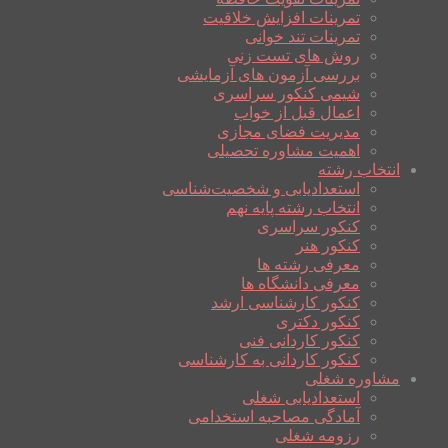
تمرینات افزایش خلاقیت
تمرینات تند خوانی
روش های تست زنی
بررسی آزمون های آزمایشی
شیمی کنکور سراسری
اعمال قبل از خواب
مدیریت فضای مجازی
اهمیت مشاوره تحصیلی
انتخاب رشته
استعدادیابی و شخصیت‌شناسی
انتخاب رشته پایه نهم
کنکور سراسری
کنکور هنر
معرفی رشته ها
معرفی دانشگاه ها
کنکور کارشناسی ارشد
کنکور دکتری
کنکور کاردانی فنی
کنکور کاردانی به کارشناسی
مشاوره شغلی
استعدادیابی شغلی
آمادگی مصاحبه استخدامی
رزومه شغلی