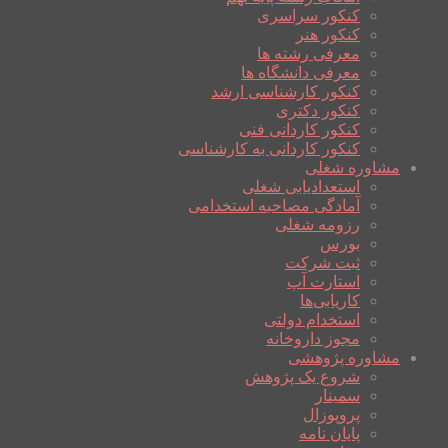
کنکور سراسری
کنکور هنر
معرفی رشته ها
معرفی دانشگاه ها
کنکور کارشناسی ارشد
کنکور دکتری
کنکور کاردانی فنی
کنکور کاردانی به کارشناسی
مشاوره شغلی
استعدادیابی شغلی
آمادگی مصاحبه استخدامی
رزومه شغلی
بورس
ثبت شرکت
استارت آپ
کاریابی‌ها
استخدام دولتی
مجوز داروخانه
مشاوره پژوهشی
شروع یک پژوهش
سمینار
پروپوزال
پایان نامه