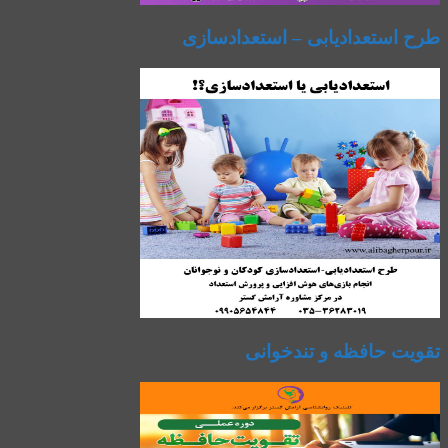
طرح استعدادیابی – استعدادسازی
تقویت حافظه و تندخوانی