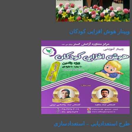
وبینار هوش افزایی کودکان
طرح استعدادیابی – استعدادسازی