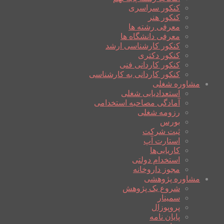
کنکور سراسری
کنکور هنر
معرفی رشته ها
معرفی دانشگاه ها
کنکور کارشناسی ارشد
کنکور دکتری
کنکور کاردانی فنی
کنکور کاردانی به کارشناسی
مشاوره شغلی
استعدادیابی شغلی
آمادگی مصاحبه استخدامی
رزومه شغلی
بورس
ثبت شرکت
استارت آپ
کاریابی‌ها
استخدام دولتی
مجوز داروخانه
مشاوره پژوهشی
شروع یک پژوهش
سمینار
پروپوزال
پایان نامه