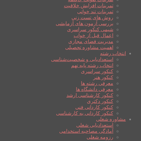
تمرینات افزایش خلاقیت
تمرینات تند خوانی
روش های تست زنی
بررسی آزمون های آزمایشی
شیمی کنکور سراسری
اعمال قبل از خواب
مدیریت فضای مجازی
اهمیت مشاوره تحصیلی
انتخاب رشته
استعدادیابی و شخصیت‌شناسی
انتخاب رشته پایه نهم
کنکور سراسری
کنکور هنر
معرفی رشته ها
معرفی دانشگاه ها
کنکور کارشناسی ارشد
کنکور دکتری
کنکور کاردانی فنی
کنکور کاردانی به کارشناسی
مشاوره شغلی
استعدادیابی شغلی
آمادگی مصاحبه استخدامی
رزومه شغلی