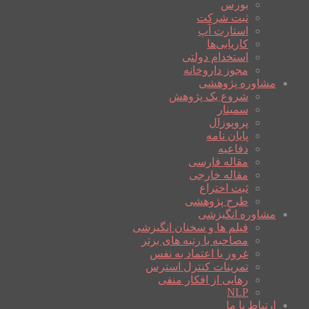
بورس
ثبت شرکت
استارت آپ
کاریابی‌ها
استخدام دولتی
مجوز داروخانه
مشاوره پژوهشی
شروع یک پژوهش
سمینار
پروپوزال
پایان نامه
دفاعیه
مقاله فارسی
مقاله خارجی
ثبت اختراع
طرح پژوهشی
مشاوره انگیزشی
فیلم ها و سخنان انگیزشی
مصاحبه با رتبه های برتر
غرور یا اعتماد به نفس
تمرینات کنترل استرس
رهایی از افکار منفی
NLP
ارتباط با ما