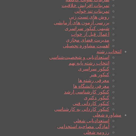
تمرینات افزایش خلاقیت
تمرینات تند خوانی
روش های تست زنی
بررسی آزمون های آزمایشی
شیمی کنکور سراسری
اعمال قبل از خواب
مدیریت فضای مجازی
اهمیت مشاوره تحصیلی
انتخاب رشته
استعدادیابی و شخصیت‌شناسی
انتخاب رشته پایه نهم
کنکور سراسری
کنکور هنر
معرفی رشته ها
معرفی دانشگاه ها
کنکور کارشناسی ارشد
کنکور دکتری
کنکور کاردانی فنی
کنکور کاردانی به کارشناسی
مشاوره شغلی
استعدادیابی شغلی
آمادگی مصاحبه استخدامی
رزومه شغلی