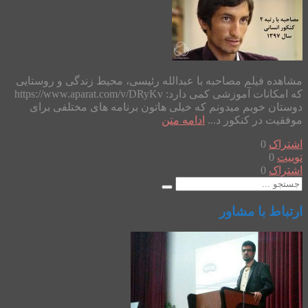
مشاهده فیلم مصاحبه با عبدالله رئیسی، محیط زندگی و روستایی
که امکانات آموزشی کمی دارد: https://www.aparat.com/v/DRyKv
دوستان خوبم میدونم که خیلی هاتون برنامه های مختلفی برای
موفقیت در کنکور د...
ادامه متن
اشتراک
0
توییت
0
اشتراک
0
ارتباط با مشاور