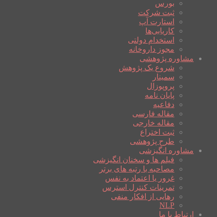
بورس
ثبت شرکت
استارت آپ
کاریابی‌ها
استخدام دولتی
مجوز داروخانه
مشاوره پژوهشی
شروع یک پژوهش
سمینار
پروپوزال
پایان نامه
دفاعیه
مقاله فارسی
مقاله خارجی
ثبت اختراع
طرح پژوهشی
مشاوره انگیزشی
فیلم ها و سخنان انگیزشی
مصاحبه با رتبه های برتر
غرور یا اعتماد به نفس
تمرینات کنترل استرس
رهایی از افکار منفی
NLP
ارتباط با ما