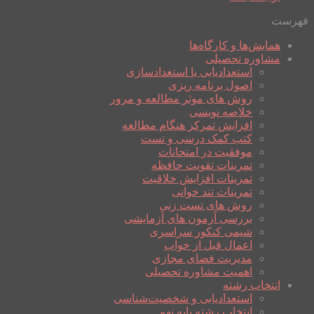
فهرست
همایش‌ها و کارگاه‌ها
مشاوره تحصیلی
استعدادیابی یا استعدادسازی
اصول برنامه ریزی
روش های موثر مطالعه و مرور
خلاصه نویسی
افزایش تمرکز هنگام مطالعه
کتب کمک درسی و تست
موفقیت در امتحانات
تمرینات تقویت حافظه
تمرینات افزایش خلاقیت
تمرینات تند خوانی
روش های تست زنی
بررسی آزمون های آزمایشی
شیمی کنکور سراسری
اعمال قبل از خواب
مدیریت فضای مجازی
اهمیت مشاوره تحصیلی
انتخاب رشته
استعدادیابی و شخصیت‌شناسی
انتخاب رشته پایه نهم