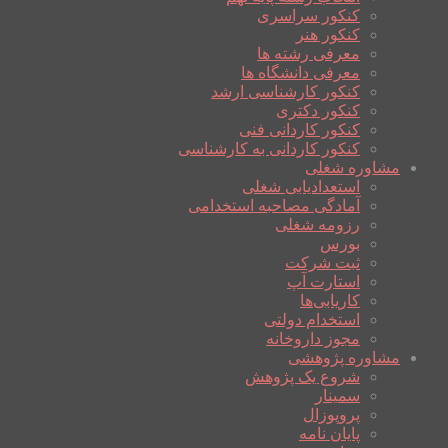
کنکور سراسری
کنکور هنر
معرفی رشته ها
معرفی دانشگاه ها
کنکور کارشناسی ارشد
کنکور دکتری
کنکور کاردانی فنی
کنکور کاردانی به کارشناسی
مشاوره شغلی
استعدادیابی شغلی
آمادگی مصاحبه استخدامی
رزومه شغلی
بورس
ثبت شرکت
استارت آپ
کاریابی‌ها
استخدام دولتی
مجوز داروخانه
مشاوره پژوهشی
شروع یک پژوهش
سمینار
پروپوزال
پایان نامه