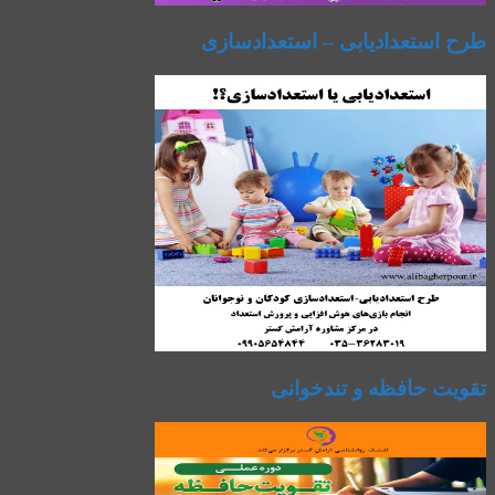
طرح استعدادیابی – استعدادسازی
تقویت حافظه و تندخوانی