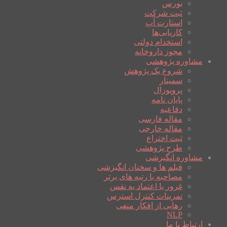
بورس
ثبت شرکت
استارت آپ
کاریابی‌ها
استخدام دولتی
مجوز داروخانه
مشاوره پژوهشی
شروع یک پژوهش
سمینار
پروپوزال
پایان نامه
دفاعیه
مقاله فارسی
مقاله خارجی
ثبت اختراع
طرح پژوهشی
مشاوره انگیزشی
فیلم ها و سخنان انگیزشی
مصاحبه با رتبه های برتر
غرور یا اعتماد به نفس
تمرینات کنترل استرس
رهایی از افکار منفی
NLP
ارتباط با ما