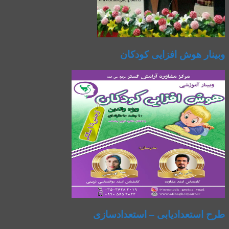
وبینار هوش افزایی کودکان
طرح استعدادیابی – استعدادسازی