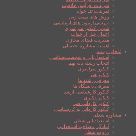
تمرینات افزایش خلاقیت
تمرینات تند خوانی
روش های تست زنی
بررسی آزمون های آزمایشی
شیمی کنکور سراسری
اعمال قبل از خواب
مدیریت فضای مجازی
اهمیت مشاوره تحصیلی
انتخاب رشته
استعدادیابی و شخصیت‌شناسی
انتخاب رشته پایه نهم
کنکور سراسری
کنکور هنر
معرفی رشته ها
معرفی دانشگاه ها
کنکور کارشناسی ارشد
کنکور دکتری
کنکور کاردانی فنی
کنکور کاردانی به کارشناسی
مشاوره شغلی
استعدادیابی شغلی
آمادگی مصاحبه استخدامی
رزومه شغلی