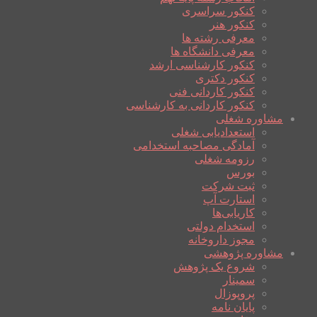
کنکور سراسری
کنکور هنر
معرفی رشته ها
معرفی دانشگاه ها
کنکور کارشناسی ارشد
کنکور دکتری
کنکور کاردانی فنی
کنکور کاردانی به کارشناسی
مشاوره شغلی
استعدادیابی شغلی
آمادگی مصاحبه استخدامی
رزومه شغلی
بورس
ثبت شرکت
استارت آپ
کاریابی‌ها
استخدام دولتی
مجوز داروخانه
مشاوره پژوهشی
شروع یک پژوهش
سمینار
پروپوزال
پایان نامه