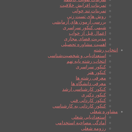
تمرینات افزایش خلاقیت
تمرینات تند خوانی
روش های تست زنی
بررسی آزمون های آزمایشی
شیمی کنکور سراسری
اعمال قبل از خواب
مدیریت فضای مجازی
اهمیت مشاوره تحصیلی
انتخاب رشته
استعدادیابی و شخصیت‌شناسی
انتخاب رشته پایه نهم
کنکور سراسری
کنکور هنر
معرفی رشته ها
معرفی دانشگاه ها
کنکور کارشناسی ارشد
کنکور دکتری
کنکور کاردانی فنی
کنکور کاردانی به کارشناسی
مشاوره شغلی
استعدادیابی شغلی
آمادگی مصاحبه استخدامی
رزومه شغلی