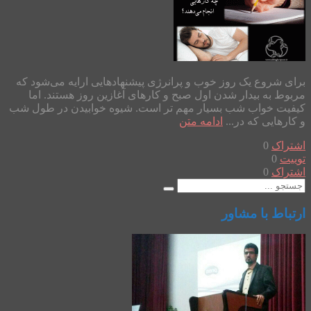
برای شروع یک روز خوب و پرانرژی پیشنهادهایی ارایه می‌شود که
مربوط به بیدار شدن اول صبح و کارهای آغازین روز هستند. اما
کیفیت خواب شب بسیار مهم ­تر است. شیوه‌ خوابیدن در طول شب
و کارهایی که در...
ادامه متن
اشتراک
0
توییت
0
اشتراک
0
ارتباط با مشاور