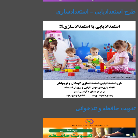
طرح استعدادیابی – استعدادسازی
تقویت حافظه و تندخوانی