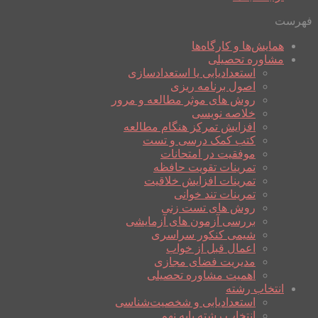
فهرست
همایش‌ها و کارگاه‌ها
مشاوره تحصیلی
استعدادیابی یا استعدادسازی
اصول برنامه ریزی
روش های موثر مطالعه و مرور
خلاصه نویسی
افزایش تمرکز هنگام مطالعه
کتب کمک درسی و تست
موفقیت در امتحانات
تمرینات تقویت حافظه
تمرینات افزایش خلاقیت
تمرینات تند خوانی
روش های تست زنی
بررسی آزمون های آزمایشی
شیمی کنکور سراسری
اعمال قبل از خواب
مدیریت فضای مجازی
اهمیت مشاوره تحصیلی
انتخاب رشته
استعدادیابی و شخصیت‌شناسی
انتخاب رشته پایه نهم