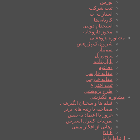
بورس
ثبت شرکت
استارت آپ
کاریابی‌ها
استخدام دولتی
مجوز داروخانه
مشاوره پژوهشی
شروع یک پژوهش
سمینار
پروپوزال
پایان نامه
دفاعیه
مقاله فارسی
مقاله خارجی
ثبت اختراع
طرح پژوهشی
مشاوره انگیزشی
فیلم ها و سخنان انگیزشی
مصاحبه با رتبه های برتر
غرور یا اعتماد به نفس
تمرینات کنترل استرس
رهایی از افکار منفی
NLP
ارتباط با ما