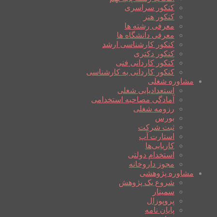
کنکور سراسری
کنکور هنر
معرفی رشته ها
معرفی دانشگاه ها
کنکور کارشناسی ارشد
کنکور دکتری
کنکور کاردانی فنی
کنکور کاردانی به کارشناسی
مشاوره شغلی
استعدادیابی شغلی
آمادگی مصاحبه استخدامی
رزومه شغلی
بورس
ثبت شرکت
استارت آپ
کاریابی‌ها
استخدام دولتی
مجوز داروخانه
مشاوره پژوهشی
شروع یک پژوهش
سمینار
پروپوزال
پایان نامه