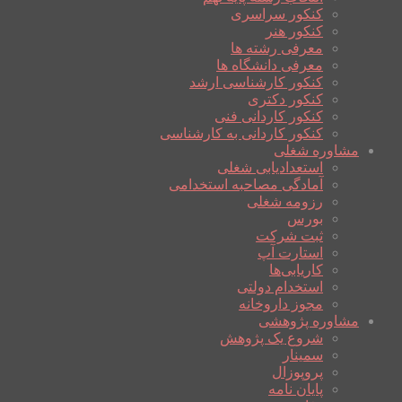
کنکور سراسری
کنکور هنر
معرفی رشته ها
معرفی دانشگاه ها
کنکور کارشناسی ارشد
کنکور دکتری
کنکور کاردانی فنی
کنکور کاردانی به کارشناسی
مشاوره شغلی
استعدادیابی شغلی
آمادگی مصاحبه استخدامی
رزومه شغلی
بورس
ثبت شرکت
استارت آپ
کاریابی‌ها
استخدام دولتی
مجوز داروخانه
مشاوره پژوهشی
شروع یک پژوهش
سمینار
پروپوزال
پایان نامه