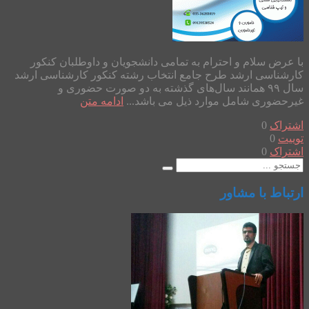
با عرض سلام و احترام به تمامی دانشجویان و داوطلبان کنکور
کارشناسی ارشد طرح جامع انتخاب رشته کنکور کارشناسی ارشد
سال ۹۹ همانند سال‌های گذشته به دو صورت حضوری و
غیرحضوری شامل موارد ذیل می باشد...
ادامه متن
اشتراک
0
توییت
0
اشتراک
0
ارتباط با مشاور