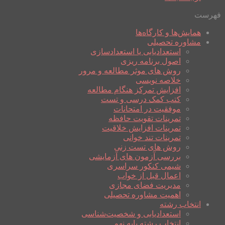
فهرست
همایش‌ها و کارگاه‌ها
مشاوره تحصیلی
استعدادیابی یا استعدادسازی
اصول برنامه ریزی
روش های موثر مطالعه و مرور
خلاصه نویسی
افزایش تمرکز هنگام مطالعه
کتب کمک درسی و تست
موفقیت در امتحانات
تمرینات تقویت حافظه
تمرینات افزایش خلاقیت
تمرینات تند خوانی
روش های تست زنی
بررسی آزمون های آزمایشی
شیمی کنکور سراسری
اعمال قبل از خواب
مدیریت فضای مجازی
اهمیت مشاوره تحصیلی
انتخاب رشته
استعدادیابی و شخصیت‌شناسی
انتخاب رشته پایه نهم