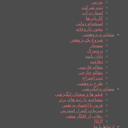
بورس
ثبت شرکت
استارت آپ
کاریابی‌ها
استخدام دولتی
مجوز داروخانه
مشاوره پژوهشی
شروع یک پژوهش
سمینار
پروپوزال
پایان نامه
دفاعیه
مقاله فارسی
مقاله خارجی
ثبت اختراع
طرح پژوهشی
مشاوره انگیزشی
فیلم ها و سخنان انگیزشی
مصاحبه با رتبه های برتر
غرور یا اعتماد به نفس
تمرینات کنترل استرس
رهایی از افکار منفی
NLP
ارتباط با ما