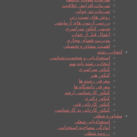
تمرینات افزایش خلاقیت
تمرینات تند خوانی
روش های تست زنی
بررسی آزمون های آزمایشی
شیمی کنکور سراسری
اعمال قبل از خواب
مدیریت فضای مجازی
اهمیت مشاوره تحصیلی
انتخاب رشته
استعدادیابی و شخصیت‌شناسی
انتخاب رشته پایه نهم
کنکور سراسری
کنکور هنر
معرفی رشته ها
معرفی دانشگاه ها
کنکور کارشناسی ارشد
کنکور دکتری
کنکور کاردانی فنی
کنکور کاردانی به کارشناسی
مشاوره شغلی
استعدادیابی شغلی
آمادگی مصاحبه استخدامی
رزومه شغلی