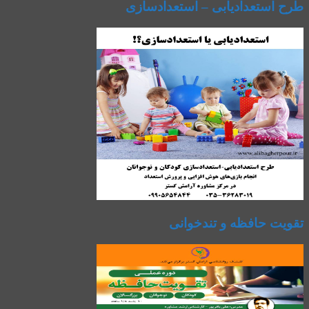
طرح استعدادیابی – استعدادسازی
تقویت حافظه و تندخوانی