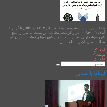
مبلغ شهریه آپدیت شده مربوط به سال ۱۴۰۳ در کانال تلگرام با
آیدی mo6avereh قرار گرفت. مطالب این پست به غیر از مبلغ
شهریه‌ها، دارای اعتبار است. تمام شهریه‌های نوشته شده در این
مقاله، به تومان و...
ادامه متن
اشتراک
0
توییت
0
اشتراک
0
ارتباط با مشاور