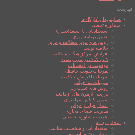
فهرست
همایش‌ها و کارگاه‌ها
مشاوره تحصیلی
استعدادیابی یا استعدادسازی
اصول برنامه ریزی
روش های موثر مطالعه و مرور
خلاصه نویسی
افزایش تمرکز هنگام مطالعه
کتب کمک درسی و تست
موفقیت در امتحانات
تمرینات تقویت حافظه
تمرینات افزایش خلاقیت
تمرینات تند خوانی
روش های تست زنی
بررسی آزمون های آزمایشی
شیمی کنکور سراسری
اعمال قبل از خواب
مدیریت فضای مجازی
اهمیت مشاوره تحصیلی
انتخاب رشته
استعدادیابی و شخصیت‌شناسی
انتخاب رشته پایه نهم