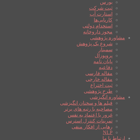
بورس
ثبت شرکت
استارت آپ
کاریابی‌ها
استخدام دولتی
مجوز داروخانه
مشاوره پژوهشی
شروع یک پژوهش
سمینار
پروپوزال
پایان نامه
دفاعیه
مقاله فارسی
مقاله خارجی
ثبت اختراع
طرح پژوهشی
مشاوره انگیزشی
فیلم ها و سخنان انگیزشی
مصاحبه با رتبه های برتر
غرور یا اعتماد به نفس
تمرینات کنترل استرس
رهایی از افکار منفی
NLP
ارتباط با ما