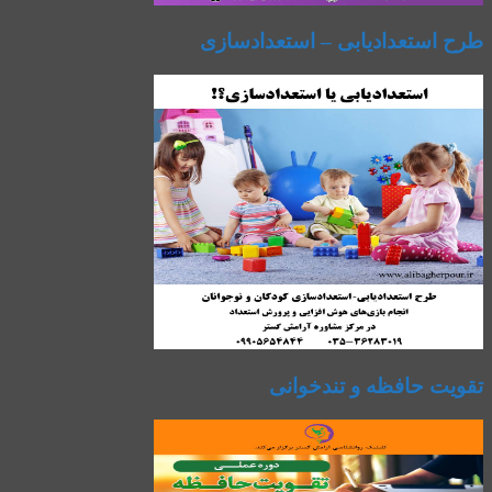
طرح استعدادیابی – استعدادسازی
تقویت حافظه و تندخوانی