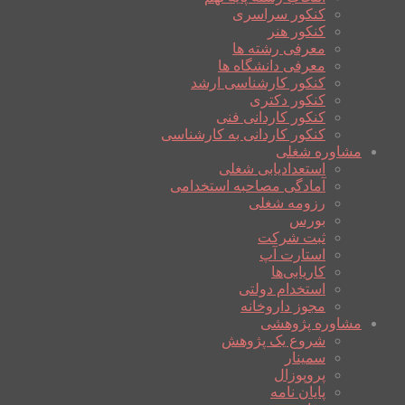
کنکور سراسری
کنکور هنر
معرفی رشته ها
معرفی دانشگاه ها
کنکور کارشناسی ارشد
کنکور دکتری
کنکور کاردانی فنی
کنکور کاردانی به کارشناسی
مشاوره شغلی
استعدادیابی شغلی
آمادگی مصاحبه استخدامی
رزومه شغلی
بورس
ثبت شرکت
استارت آپ
کاریابی‌ها
استخدام دولتی
مجوز داروخانه
مشاوره پژوهشی
شروع یک پژوهش
سمینار
پروپوزال
پایان نامه