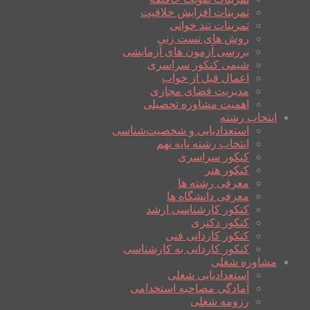
تمرینات افزایش خلاقیت
تمرینات تند خوانی
روش های تست زنی
بررسی آزمون های آزمایشی
شیمی کنکور سراسری
اعمال قبل از خواب
مدیریت فضای مجازی
اهمیت مشاوره تحصیلی
انتخاب رشته
استعدادیابی و شخصیت‌شناسی
انتخاب رشته پایه نهم
کنکور سراسری
کنکور هنر
معرفی رشته ها
معرفی دانشگاه ها
کنکور کارشناسی ارشد
کنکور دکتری
کنکور کاردانی فنی
کنکور کاردانی به کارشناسی
مشاوره شغلی
استعدادیابی شغلی
آمادگی مصاحبه استخدامی
رزومه شغلی