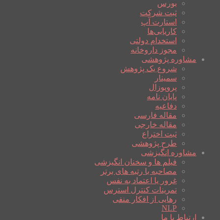
بورس
ثبت شرکت
استارت آپ
کاریابی‌ها
استخدام دولتی
مجوز داروخانه
مشاوره پژوهشی
شروع یک پژوهش
سمینار
پروپوزال
پایان نامه
دفاعیه
مقاله فارسی
مقاله خارجی
ثبت اختراع
طرح پژوهشی
مشاوره انگیزشی
فیلم ها و سخنان انگیزشی
مصاحبه با رتبه های برتر
غرور یا اعتماد به نفس
تمرینات کنترل استرس
رهایی از افکار منفی
NLP
ارتباط با ما