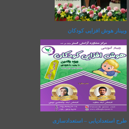
وبینار هوش افزایی کودکان
طرح استعدادیابی – استعدادسازی