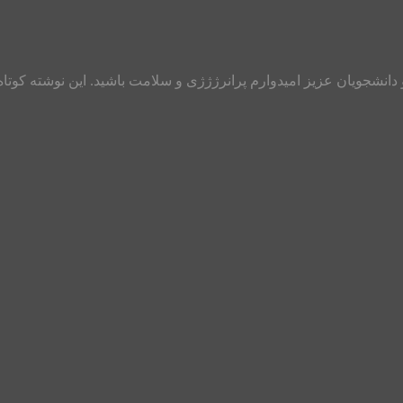
انشجویان عزیز امیدوارم پرانرژژژی و سلامت باشید. این نوشته کوتاه