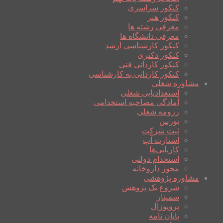
کنکور سراسری
کنکور هنر
معرفی رشته ها
معرفی دانشگاه ها
کنکور کارشناسی ارشد
کنکور دکتری
کنکور کاردانی فنی
کنکور کاردانی به کارشناسی
مشاوره شغلی
استعدادیابی شغلی
آمادگی مصاحبه استخدامی
رزومه شغلی
بورس
ثبت شرکت
استارت آپ
کاریابی‌ها
استخدام دولتی
مجوز داروخانه
مشاوره پژوهشی
شروع یک پژوهش
سمینار
پروپوزال
پایان نامه