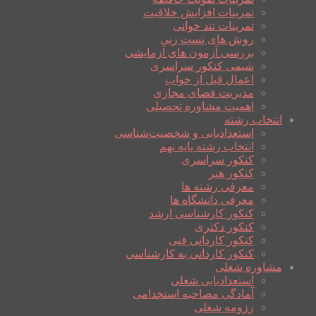
تمرینات افزایش خلاقیت
تمرینات تند خوانی
روش های تست زنی
بررسی آزمون های آزمایشی
شیمی کنکور سراسری
اعمال قبل از خواب
مدیریت فضای مجازی
اهمیت مشاوره تحصیلی
انتخاب رشته
استعدادیابی و شخصیت‌شناسی
انتخاب رشته پایه نهم
کنکور سراسری
کنکور هنر
معرفی رشته ها
معرفی دانشگاه ها
کنکور کارشناسی ارشد
کنکور دکتری
کنکور کاردانی فنی
کنکور کاردانی به کارشناسی
مشاوره شغلی
استعدادیابی شغلی
آمادگی مصاحبه استخدامی
رزومه شغلی