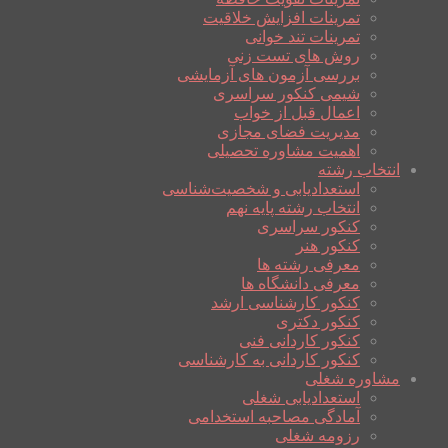
تمرینات افزایش خلاقیت
تمرینات تند خوانی
روش های تست زنی
بررسی آزمون های آزمایشی
شیمی کنکور سراسری
اعمال قبل از خواب
مدیریت فضای مجازی
اهمیت مشاوره تحصیلی
انتخاب رشته
استعدادیابی و شخصیت‌شناسی
انتخاب رشته پایه نهم
کنکور سراسری
کنکور هنر
معرفی رشته ها
معرفی دانشگاه ها
کنکور کارشناسی ارشد
کنکور دکتری
کنکور کاردانی فنی
کنکور کاردانی به کارشناسی
مشاوره شغلی
استعدادیابی شغلی
آمادگی مصاحبه استخدامی
رزومه شغلی