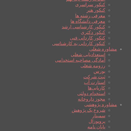
کنکور سراسری
کنکور هنر
معرفی رشته ها
معرفی دانشگاه ها
کنکور کارشناسی ارشد
کنکور دکتری
کنکور کاردانی فنی
کنکور کاردانی به کارشناسی
مشاوره شغلی
استعدادیابی شغلی
آمادگی مصاحبه استخدامی
رزومه شغلی
بورس
ثبت شرکت
استارت آپ
کاریابی‌ها
استخدام دولتی
مجوز داروخانه
مشاوره پژوهشی
شروع یک پژوهش
سمینار
پروپوزال
پایان نامه