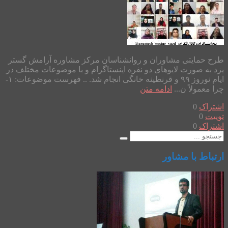
طرح حمایتی مشاوران و روانشناسان مرکز مشاوره آرامش گستر
یزد به صورت لایوهای دو نفره اینستاگرام و با موضوعات مختلف در
ایام نوروز ۹۹ و قرنطینه خانگی انجام شد. .. فهرست موضوعات: ۱-
چرا معمولاً ن...
ادامه متن
اشتراک
0
توییت
0
اشتراک
0
ارتباط با مشاور