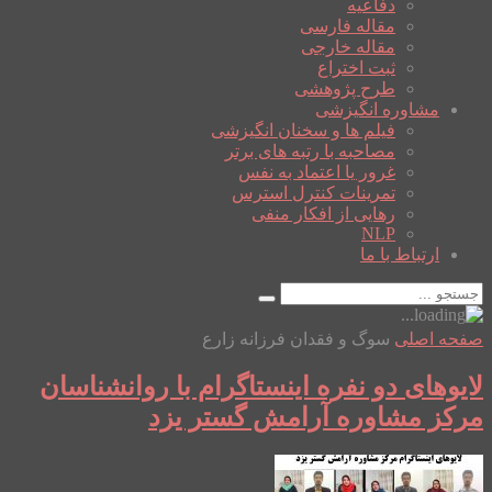
دفاعیه
مقاله فارسی
مقاله خارجی
ثبت اختراع
طرح پژوهشی
مشاوره انگیزشی
فیلم ها و سخنان انگیزشی
مصاحبه با رتبه های برتر
غرور یا اعتماد به نفس
تمرینات کنترل استرس
رهایی از افکار منفی
NLP
ارتباط با ما
صفحه اصلی
سوگ و فقدان فرزانه زارع
لایوهای دو نفره اینستاگرام با روانشناسان
مرکز مشاوره آرامش گستر یزد