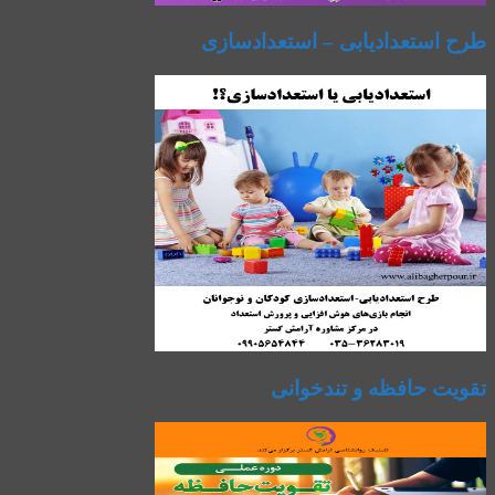
طرح استعدادیابی – استعدادسازی
تقویت حافظه و تندخوانی