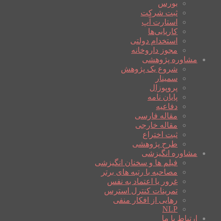
بورس
ثبت شرکت
استارت آپ
کاریابی‌ها
استخدام دولتی
مجوز داروخانه
مشاوره پژوهشی
شروع یک پژوهش
سمینار
پروپوزال
پایان نامه
دفاعیه
مقاله فارسی
مقاله خارجی
ثبت اختراع
طرح پژوهشی
مشاوره انگیزشی
فیلم ها و سخنان انگیزشی
مصاحبه با رتبه های برتر
غرور یا اعتماد به نفس
تمرینات کنترل استرس
رهایی از افکار منفی
NLP
ارتباط با ما