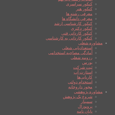
کنکور سراسری
کنکور هنر
معرفی رشته ها
معرفی دانشگاه ها
کنکور کارشناسی ارشد
کنکور دکتری
کنکور کاردانی فنی
کنکور کاردانی به کارشناسی
مشاوره شغلی
استعدادیابی شغلی
آمادگی مصاحبه استخدامی
رزومه شغلی
بورس
ثبت شرکت
استارت آپ
کاریابی‌ها
استخدام دولتی
مجوز داروخانه
مشاوره پژوهشی
شروع یک پژوهش
سمینار
پروپوزال
پایان نامه