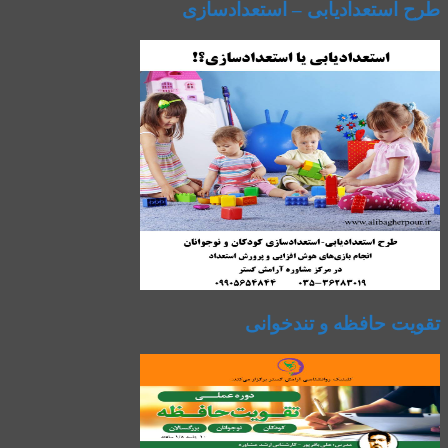
طرح استعدادیابی – استعدادسازی
تقویت حافظه و تندخوانی