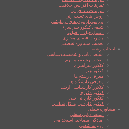
تمرینات افزایش خلاقیت
تمرینات تند خوانی
روش های تست زنی
بررسی آزمون های آزمایشی
شیمی کنکور سراسری
اعمال قبل از خواب
مدیریت فضای مجازی
اهمیت مشاوره تحصیلی
انتخاب رشته
استعدادیابی و شخصیت‌شناسی
انتخاب رشته پایه نهم
کنکور سراسری
کنکور هنر
معرفی رشته ها
معرفی دانشگاه ها
کنکور کارشناسی ارشد
کنکور دکتری
کنکور کاردانی فنی
کنکور کاردانی به کارشناسی
مشاوره شغلی
استعدادیابی شغلی
آمادگی مصاحبه استخدامی
رزومه شغلی