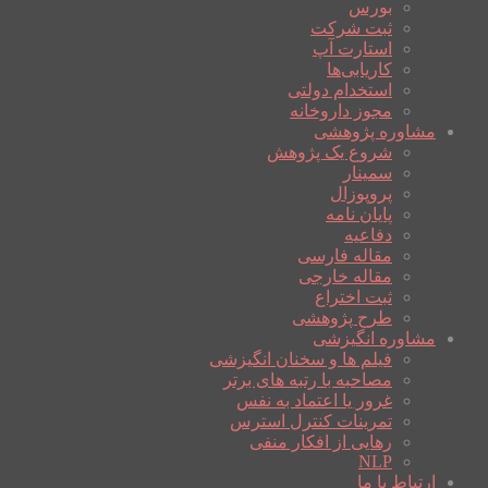
بورس
ثبت شرکت
استارت آپ
کاریابی‌ها
استخدام دولتی
مجوز داروخانه
مشاوره پژوهشی
شروع یک پژوهش
سمینار
پروپوزال
پایان نامه
دفاعیه
مقاله فارسی
مقاله خارجی
ثبت اختراع
طرح پژوهشی
مشاوره انگیزشی
فیلم ها و سخنان انگیزشی
مصاحبه با رتبه های برتر
غرور یا اعتماد به نفس
تمرینات کنترل استرس
رهایی از افکار منفی
NLP
ارتباط با ما