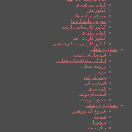
کنکور سراسری
کنکور هنر
معرفی رشته ها
معرفی دانشگاه ها
کنکور کارشناسی ارشد
کنکور دکتری
کنکور کاردانی فنی
کنکور کاردانی به کارشناسی
مشاوره شغلی
استعدادیابی شغلی
آمادگی مصاحبه استخدامی
رزومه شغلی
بورس
ثبت شرکت
استارت آپ
کاریابی‌ها
استخدام دولتی
مجوز داروخانه
مشاوره پژوهشی
شروع یک پژوهش
سمینار
پروپوزال
پایان نامه