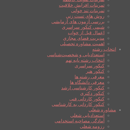
تمرینات افزایش خلاقیت
تمرینات تند خوانی
روش های تست زنی
بررسی آزمون های آزمایشی
شیمی کنکور سراسری
اعمال قبل از خواب
مدیریت فضای مجازی
اهمیت مشاوره تحصیلی
انتخاب رشته
استعدادیابی و شخصیت‌شناسی
انتخاب رشته پایه نهم
کنکور سراسری
کنکور هنر
معرفی رشته ها
معرفی دانشگاه ها
کنکور کارشناسی ارشد
کنکور دکتری
کنکور کاردانی فنی
کنکور کاردانی به کارشناسی
مشاوره شغلی
استعدادیابی شغلی
آمادگی مصاحبه استخدامی
رزومه شغلی