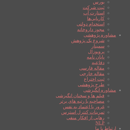
بورس
ثبت شرکت
استارت آپ
کاریابی‌ها
استخدام دولتی
مجوز داروخانه
مشاوره پژوهشی
شروع یک پژوهش
سمینار
پروپوزال
پایان نامه
دفاعیه
مقاله فارسی
مقاله خارجی
ثبت اختراع
طرح پژوهشی
مشاوره انگیزشی
فیلم ها و سخنان انگیزشی
مصاحبه با رتبه های برتر
غرور یا اعتماد به نفس
تمرینات کنترل استرس
رهایی از افکار منفی
NLP
ارتباط با ما