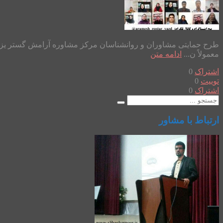
معمولاً ن...
ادامه متن
اشتراک
0
توییت
0
اشتراک
0
ارتباط با مشاور