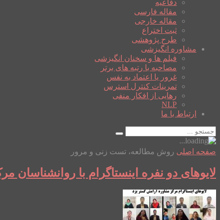
دفاعیه
مقاله فارسی
مقاله خارجی
ثبت اختراع
طرح پژوهشی
مشاوره انگیزشی
فیلم ها و سخنان انگیزشی
مصاحبه با رتبه های برتر
غرور یا اعتماد به نفس
تمرینات کنترل استرس
رهایی از افکار منفی
NLP
ارتباط با ما
صفحه اصلی
روش مطالعه، تست زنی و مرور
لایوهای دو نفره اینستاگرام با روانشناسان م