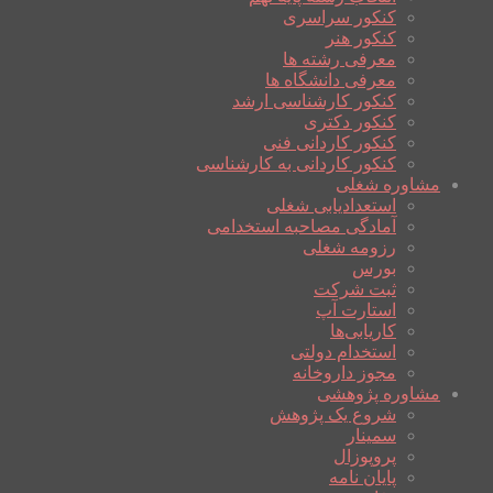
کنکور سراسری
کنکور هنر
معرفی رشته ها
معرفی دانشگاه ها
کنکور کارشناسی ارشد
کنکور دکتری
کنکور کاردانی فنی
کنکور کاردانی به کارشناسی
مشاوره شغلی
استعدادیابی شغلی
آمادگی مصاحبه استخدامی
رزومه شغلی
بورس
ثبت شرکت
استارت آپ
کاریابی‌ها
استخدام دولتی
مجوز داروخانه
مشاوره پژوهشی
شروع یک پژوهش
سمینار
پروپوزال
پایان نامه