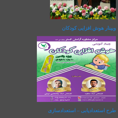
وبینار هوش افزایی کودکان
طرح استعدادیابی – استعدادسازی