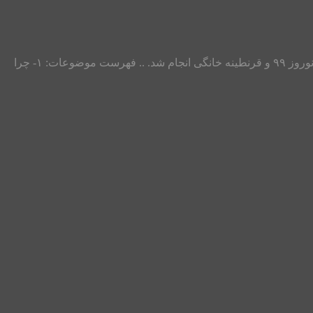
طرح حمایتی مشاوران و روانشناسان مرکز مشاوره آرامش گستر یزد به صورت لایوهای دو نفره اینستاگرام و با موضوعات مختلف در ایام نوروز ۹۹ و قرنطینه خانگی انجام شد. .. فهرست موضوعات: ۱- چرا