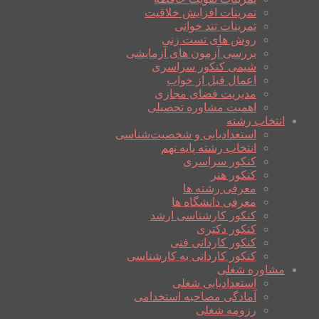
تمرینات افزایش خلاقیت
تمرینات تند خوانی
روش های تست زنی
بررسی آزمون های آزمایشی
شیمی کنکور سراسری
اعمال قبل از خواب
مدیریت فضای مجازی
اهمیت مشاوره تحصیلی
انتخاب رشته
استعدادیابی و شخصیت‌شناسی
انتخاب رشته پایه نهم
کنکور سراسری
کنکور هنر
معرفی رشته ها
معرفی دانشگاه ها
کنکور کارشناسی ارشد
کنکور دکتری
کنکور کاردانی فنی
کنکور کاردانی به کارشناسی
مشاوره شغلی
استعدادیابی شغلی
آمادگی مصاحبه استخدامی
رزومه شغلی