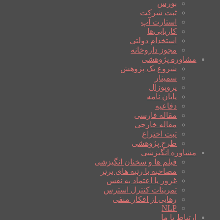
بورس
ثبت شرکت
استارت آپ
کاریابی‌ها
استخدام دولتی
مجوز داروخانه
مشاوره پژوهشی
شروع یک پژوهش
سمینار
پروپوزال
پایان نامه
دفاعیه
مقاله فارسی
مقاله خارجی
ثبت اختراع
طرح پژوهشی
مشاوره انگیزشی
فیلم ها و سخنان انگیزشی
مصاحبه با رتبه های برتر
غرور یا اعتماد به نفس
تمرینات کنترل استرس
رهایی از افکار منفی
NLP
ارتباط با ما