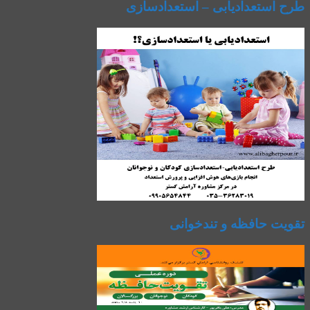
طرح استعدادیابی – استعدادسازی
تقویت حافظه و تندخوانی