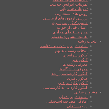
تمرینات افزایش خلاقیت
تمرینات تند خوانی
روش های تست زنی
بررسی آزمون های آزمایشی
شیمی کنکور سراسری
اعمال قبل از خواب
مدیریت فضای مجازی
اهمیت مشاوره تحصیلی
انتخاب رشته
استعدادیابی و شخصیت‌شناسی
انتخاب رشته پایه نهم
کنکور سراسری
کنکور هنر
معرفی رشته ها
معرفی دانشگاه ها
کنکور کارشناسی ارشد
کنکور دکتری
کنکور کاردانی فنی
کنکور کاردانی به کارشناسی
مشاوره شغلی
استعدادیابی شغلی
آمادگی مصاحبه استخدامی
رزومه شغلی