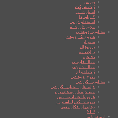
بورس
ثبت شرکت
استارت آپ
کاریابی‌ها
استخدام دولتی
مجوز داروخانه
مشاوره پژوهشی
شروع یک پژوهش
سمینار
پروپوزال
پایان نامه
دفاعیه
مقاله فارسی
مقاله خارجی
ثبت اختراع
طرح پژوهشی
مشاوره انگیزشی
فیلم ها و سخنان انگیزشی
مصاحبه با رتبه های برتر
غرور یا اعتماد به نفس
تمرینات کنترل استرس
رهایی از افکار منفی
NLP
ارتباط با ما