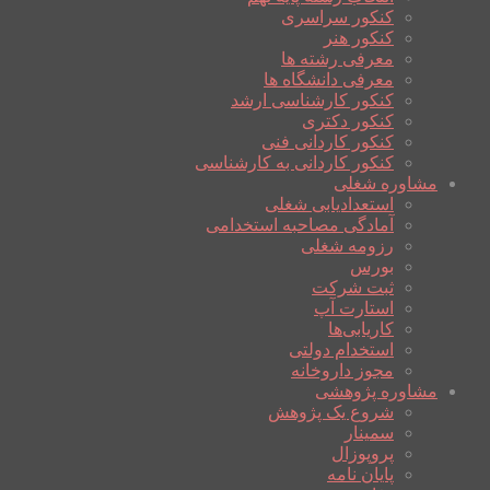
کنکور سراسری
کنکور هنر
معرفی رشته ها
معرفی دانشگاه ها
کنکور کارشناسی ارشد
کنکور دکتری
کنکور کاردانی فنی
کنکور کاردانی به کارشناسی
مشاوره شغلی
استعدادیابی شغلی
آمادگی مصاحبه استخدامی
رزومه شغلی
بورس
ثبت شرکت
استارت آپ
کاریابی‌ها
استخدام دولتی
مجوز داروخانه
مشاوره پژوهشی
شروع یک پژوهش
سمینار
پروپوزال
پایان نامه