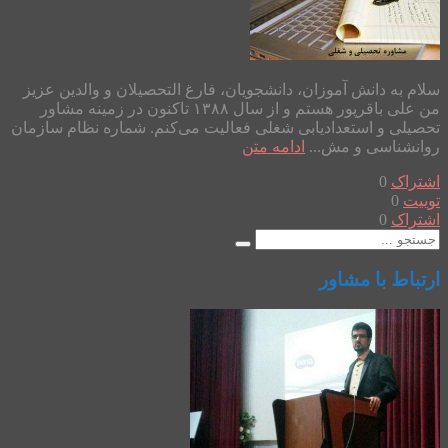
سلام به دانش آموزان، دانشجویان، فارغ التحصیلان و والدین عزیز
من علی باقرپور هستم و از سال ۱۳۸۸ تاکنون در زمینه مشاور
تحصیلی و استعدادیابی شغلی فعالیت می‌کنم. شماره نظام سازمان
روانشناسی و مش...
ادامه متن
اشتراک
0
توییت
0
اشتراک
0
ارتباط با مشاور