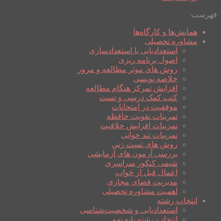
فهرست
همایش‌ها و کارگاه‌ها
مشاوره تحصیلی
استعدادیابی یا استعدادسازی
اصول برنامه ریزی
روش های موثر مطالعه و مرور
خلاصه نویسی
افزایش تمرکز هنگام مطالعه
کتب کمک درسی و تست
موفقیت در امتحانات
تمرینات تقویت حافظه
تمرینات افزایش خلاقیت
تمرینات تند خوانی
روش های تست زنی
بررسی آزمون های آزمایشی
شیمی کنکور سراسری
اعمال قبل از خواب
مدیریت فضای مجازی
اهمیت مشاوره تحصیلی
انتخاب رشته
استعدادیابی و شخصیت‌شناسی
انتخاب رشته پایه نهم