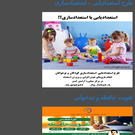
طرح استعدادیابی – استعدادسازی
تقویت حافظه و تندخوانی