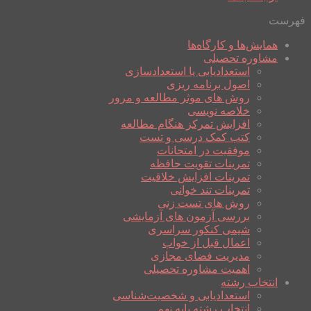
فهرست
همایش‌ها و کارگاه‌ها
مشاوره تحصیلی
استعدادیابی یا استعدادسازی
اصول برنامه ریزی
روش های موثر مطالعه و مرور
خلاصه نویسی
افزایش تمرکز هنگام مطالعه
کتب کمک درسی و تست
موفقیت در امتحانات
تمرینات تقویت حافظه
تمرینات افزایش خلاقیت
تمرینات تند خوانی
روش های تست زنی
بررسی آزمون های آزمایشی
شیمی کنکور سراسری
اعمال قبل از خواب
مدیریت فضای مجازی
اهمیت مشاوره تحصیلی
انتخاب رشته
استعدادیابی و شخصیت‌شناسی
انتخاب رشته پایه نهم