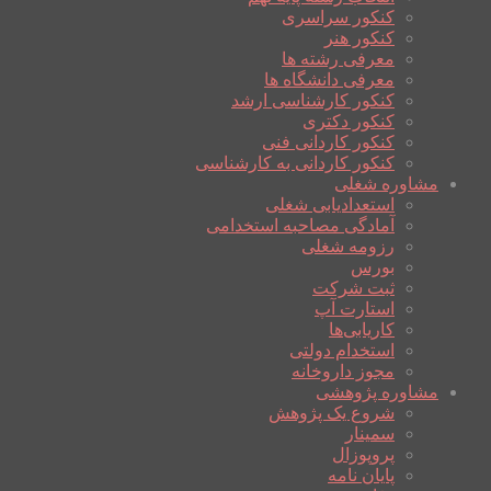
کنکور سراسری
کنکور هنر
معرفی رشته ها
معرفی دانشگاه ها
کنکور کارشناسی ارشد
کنکور دکتری
کنکور کاردانی فنی
کنکور کاردانی به کارشناسی
مشاوره شغلی
استعدادیابی شغلی
آمادگی مصاحبه استخدامی
رزومه شغلی
بورس
ثبت شرکت
استارت آپ
کاریابی‌ها
استخدام دولتی
مجوز داروخانه
مشاوره پژوهشی
شروع یک پژوهش
سمینار
پروپوزال
پایان نامه