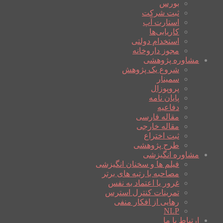
بورس
ثبت شرکت
استارت آپ
کاریابی‌ها
استخدام دولتی
مجوز داروخانه
مشاوره پژوهشی
شروع یک پژوهش
سمینار
پروپوزال
پایان نامه
دفاعیه
مقاله فارسی
مقاله خارجی
ثبت اختراع
طرح پژوهشی
مشاوره انگیزشی
فیلم ها و سخنان انگیزشی
مصاحبه با رتبه های برتر
غرور یا اعتماد به نفس
تمرینات کنترل استرس
رهایی از افکار منفی
NLP
ارتباط با ما