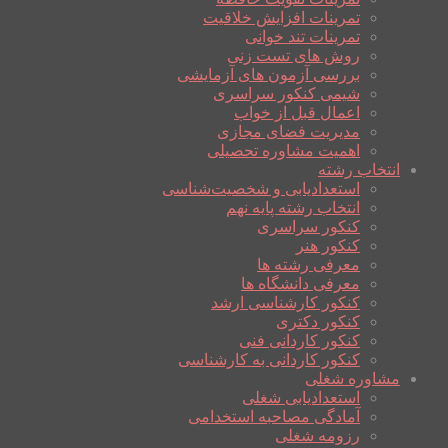
تمرینات افزایش خلاقیت
تمرینات تند خوانی
روش های تست زنی
بررسی آزمون های آزمایشی
شیمی کنکور سراسری
اعمال قبل از خواب
مدیریت فضای مجازی
اهمیت مشاوره تحصیلی
انتخاب رشته
استعدادیابی و شخصیت‌شناسی
انتخاب رشته پایه نهم
کنکور سراسری
کنکور هنر
معرفی رشته ها
معرفی دانشگاه ها
کنکور کارشناسی ارشد
کنکور دکتری
کنکور کاردانی فنی
کنکور کاردانی به کارشناسی
مشاوره شغلی
استعدادیابی شغلی
آمادگی مصاحبه استخدامی
رزومه شغلی