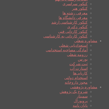
کنکور سراسری
کنکور هنر
معرفی رشته ها
معرفی دانشگاه ها
کنکور کارشناسی ارشد
کنکور دکتری
کنکور کاردانی فنی
کنکور کاردانی به کارشناسی
مشاوره شغلی
استعدادیابی شغلی
آمادگی مصاحبه استخدامی
رزومه شغلی
بورس
ثبت شرکت
استارت آپ
کاریابی‌ها
استخدام دولتی
مجوز داروخانه
مشاوره پژوهشی
شروع یک پژوهش
سمینار
پروپوزال
پایان نامه