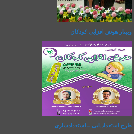
وبینار هوش افزایی کودکان
طرح استعدادیابی – استعدادسازی