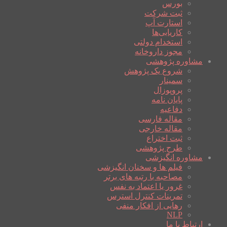
بورس
ثبت شرکت
استارت آپ
کاریابی‌ها
استخدام دولتی
مجوز داروخانه
مشاوره پژوهشی
شروع یک پژوهش
سمینار
پروپوزال
پایان نامه
دفاعیه
مقاله فارسی
مقاله خارجی
ثبت اختراع
طرح پژوهشی
مشاوره انگیزشی
فیلم ها و سخنان انگیزشی
مصاحبه با رتبه های برتر
غرور یا اعتماد به نفس
تمرینات کنترل استرس
رهایی از افکار منفی
NLP
ارتباط با ما