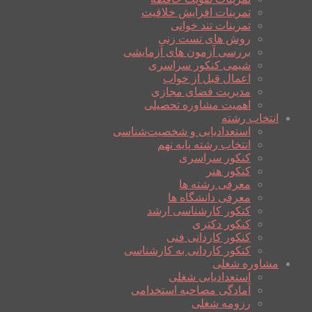
تمرینات افزایش خلاقیت
تمرینات تند خوانی
روش های تست زنی
بررسی آزمون های آزمایشی
شیمی کنکور سراسری
اعمال قبل از خواب
مدیریت فضای مجازی
اهمیت مشاوره تحصیلی
انتخاب رشته
استعدادیابی و شخصیت‌شناسی
انتخاب رشته پایه نهم
کنکور سراسری
کنکور هنر
معرفی رشته ها
معرفی دانشگاه ها
کنکور کارشناسی ارشد
کنکور دکتری
کنکور کاردانی فنی
کنکور کاردانی به کارشناسی
مشاوره شغلی
استعدادیابی شغلی
آمادگی مصاحبه استخدامی
رزومه شغلی