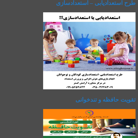
طرح استعدادیابی – استعدادسازی
تقویت حافظه و تندخوانی