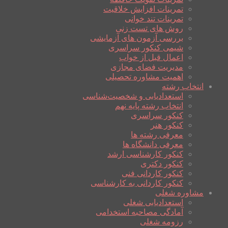
تمرینات افزایش خلاقیت
تمرینات تند خوانی
روش های تست زنی
بررسی آزمون های آزمایشی
شیمی کنکور سراسری
اعمال قبل از خواب
مدیریت فضای مجازی
اهمیت مشاوره تحصیلی
انتخاب رشته
استعدادیابی و شخصیت‌شناسی
انتخاب رشته پایه نهم
کنکور سراسری
کنکور هنر
معرفی رشته ها
معرفی دانشگاه ها
کنکور کارشناسی ارشد
کنکور دکتری
کنکور کاردانی فنی
کنکور کاردانی به کارشناسی
مشاوره شغلی
استعدادیابی شغلی
آمادگی مصاحبه استخدامی
رزومه شغلی