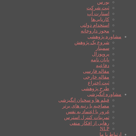
بورس
ثبت شرکت
استارت آپ
کاریابی‌ها
استخدام دولتی
مجوز داروخانه
مشاوره پژوهشی
شروع یک پژوهش
سمینار
پروپوزال
پایان نامه
دفاعیه
مقاله فارسی
مقاله خارجی
ثبت اختراع
طرح پژوهشی
مشاوره انگیزشی
فیلم ها و سخنان انگیزشی
مصاحبه با رتبه های برتر
غرور یا اعتماد به نفس
تمرینات کنترل استرس
رهایی از افکار منفی
NLP
ارتباط با ما