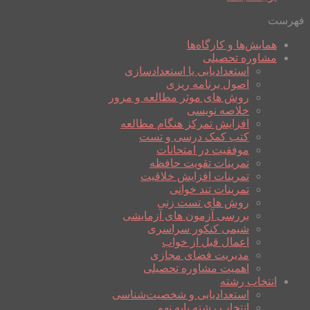
فهرست
همایش‌ها و کارگاه‌ها
مشاوره تحصیلی
استعدادیابی یا استعدادسازی
اصول برنامه ریزی
روش های موثر مطالعه و مرور
خلاصه نویسی
افزایش تمرکز هنگام مطالعه
کتب کمک درسی و تست
موفقیت در امتحانات
تمرینات تقویت حافظه
تمرینات افزایش خلاقیت
تمرینات تند خوانی
روش های تست زنی
بررسی آزمون های آزمایشی
شیمی کنکور سراسری
اعمال قبل از خواب
مدیریت فضای مجازی
اهمیت مشاوره تحصیلی
انتخاب رشته
استعدادیابی و شخصیت‌شناسی
انتخاب رشته پایه نهم