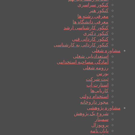
کنکور سراسری
کنکور هنر
معرفی رشته ها
معرفی دانشگاه ها
کنکور کارشناسی ارشد
کنکور دکتری
کنکور کاردانی فنی
کنکور کاردانی به کارشناسی
مشاوره شغلی
استعدادیابی شغلی
آمادگی مصاحبه استخدامی
رزومه شغلی
بورس
ثبت شرکت
استارت آپ
کاریابی‌ها
استخدام دولتی
مجوز داروخانه
مشاوره پژوهشی
شروع یک پژوهش
سمینار
پروپوزال
پایان نامه