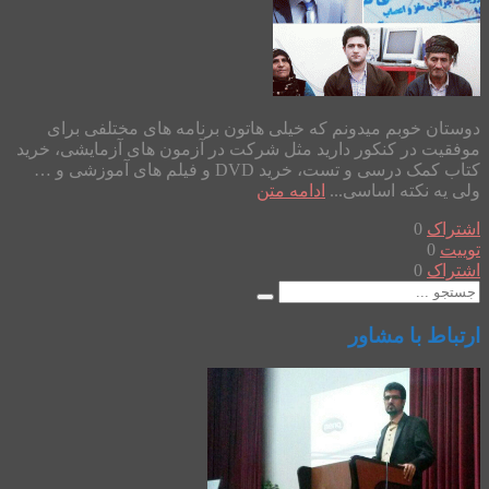
دوستان خوبم میدونم که خیلی هاتون برنامه های مختلفی برای
موفقیت در کنکور دارید مثل شرکت در آزمون های آزمایشی، خرید
کتاب کمک درسی و تست، خرید DVD و فیلم های آموزشی و …
ولی یه نکته اساسی...
ادامه متن
اشتراک
0
توییت
0
اشتراک
0
ارتباط با مشاور