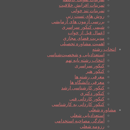
تمرینات افزایش خلاقیت
تمرینات تند خوانی
روش های تست زنی
بررسی آزمون های آزمایشی
شیمی کنکور سراسری
اعمال قبل از خواب
مدیریت فضای مجازی
اهمیت مشاوره تحصیلی
انتخاب رشته
استعدادیابی و شخصیت‌شناسی
انتخاب رشته پایه نهم
کنکور سراسری
کنکور هنر
معرفی رشته ها
معرفی دانشگاه ها
کنکور کارشناسی ارشد
کنکور دکتری
کنکور کاردانی فنی
کنکور کاردانی به کارشناسی
مشاوره شغلی
استعدادیابی شغلی
آمادگی مصاحبه استخدامی
رزومه شغلی