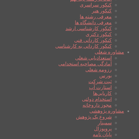
کنکور سراسری
کنکور هنر
معرفی رشته ها
معرفی دانشگاه ها
کنکور کارشناسی ارشد
کنکور دکتری
کنکور کاردانی فنی
کنکور کاردانی به کارشناسی
مشاوره شغلی
استعدادیابی شغلی
آمادگی مصاحبه استخدامی
رزومه شغلی
بورس
ثبت شرکت
استارت آپ
کاریابی‌ها
استخدام دولتی
مجوز داروخانه
مشاوره پژوهشی
شروع یک پژوهش
سمینار
پروپوزال
پایان نامه