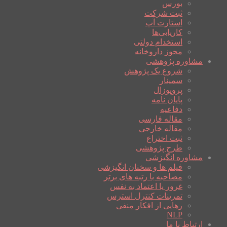
بورس
ثبت شرکت
استارت آپ
کاریابی‌ها
استخدام دولتی
مجوز داروخانه
مشاوره پژوهشی
شروع یک پژوهش
سمینار
پروپوزال
پایان نامه
دفاعیه
مقاله فارسی
مقاله خارجی
ثبت اختراع
طرح پژوهشی
مشاوره انگیزشی
فیلم ها و سخنان انگیزشی
مصاحبه با رتبه های برتر
غرور یا اعتماد به نفس
تمرینات کنترل استرس
رهایی از افکار منفی
NLP
ارتباط با ما