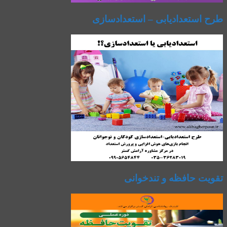
طرح استعدادیابی – استعدادسازی
تقویت حافظه و تندخوانی