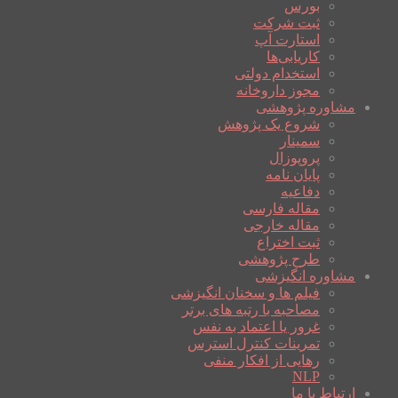
بورس
ثبت شرکت
استارت آپ
کاریابی‌ها
استخدام دولتی
مجوز داروخانه
مشاوره پژوهشی
شروع یک پژوهش
سمینار
پروپوزال
پایان نامه
دفاعیه
مقاله فارسی
مقاله خارجی
ثبت اختراع
طرح پژوهشی
مشاوره انگیزشی
فیلم ها و سخنان انگیزشی
مصاحبه با رتبه های برتر
غرور یا اعتماد به نفس
تمرینات کنترل استرس
رهایی از افکار منفی
NLP
ارتباط با ما