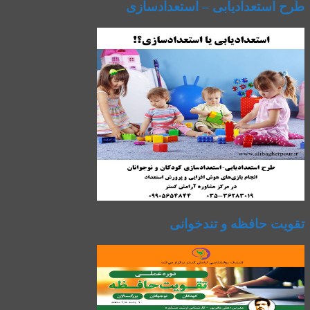
طرح استعدادیابی – استعدادسازی
تقویت حافظه و تندخوانی