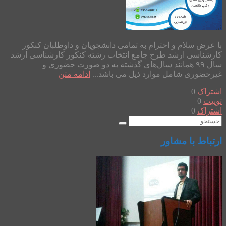
با عرض سلام و احترام به تمامی دانشجویان و داوطلبان کنکور
کارشناسی ارشد طرح جامع انتخاب رشته کنکور کارشناسی ارشد
سال ۹۹ همانند سال‌های گذشته به دو صورت حضوری و
غیرحضوری شامل موارد ذیل می باشد...
ادامه متن
اشتراک
0
توییت
0
اشتراک
0
ارتباط با مشاور