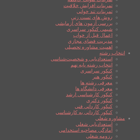
تمرینات افزایش خلاقیت
تمرینات تند خوانی
روش های تست زنی
بررسی آزمون های آزمایشی
شیمی کنکور سراسری
اعمال قبل از خواب
مدیریت فضای مجازی
اهمیت مشاوره تحصیلی
انتخاب رشته
استعدادیابی و شخصیت‌شناسی
انتخاب رشته پایه نهم
کنکور سراسری
کنکور هنر
معرفی رشته ها
معرفی دانشگاه ها
کنکور کارشناسی ارشد
کنکور دکتری
کنکور کاردانی فنی
کنکور کاردانی به کارشناسی
مشاوره شغلی
استعدادیابی شغلی
آمادگی مصاحبه استخدامی
رزومه شغلی