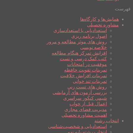
فهرست
همایش‌ها و کارگاه‌ها
مشاوره تحصیلی
استعدادیابی یا استعدادسازی
اصول برنامه ریزی
روش های موثر مطالعه و مرور
خلاصه نویسی
افزایش تمرکز هنگام مطالعه
کتب کمک درسی و تست
موفقیت در امتحانات
تمرینات تقویت حافظه
تمرینات افزایش خلاقیت
تمرینات تند خوانی
روش های تست زنی
بررسی آزمون های آزمایشی
شیمی کنکور سراسری
اعمال قبل از خواب
مدیریت فضای مجازی
اهمیت مشاوره تحصیلی
انتخاب رشته
استعدادیابی و شخصیت‌شناسی
انتخاب رشته پایه نهم