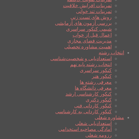
تمرینات افزایش خلاقیت
تمرینات تند خوانی
روش های تست زنی
بررسی آزمون های آزمایشی
شیمی کنکور سراسری
اعمال قبل از خواب
مدیریت فضای مجازی
اهمیت مشاوره تحصیلی
انتخاب رشته
استعدادیابی و شخصیت‌شناسی
انتخاب رشته پایه نهم
کنکور سراسری
کنکور هنر
معرفی رشته ها
معرفی دانشگاه ها
کنکور کارشناسی ارشد
کنکور دکتری
کنکور کاردانی فنی
کنکور کاردانی به کارشناسی
مشاوره شغلی
استعدادیابی شغلی
آمادگی مصاحبه استخدامی
رزومه شغلی