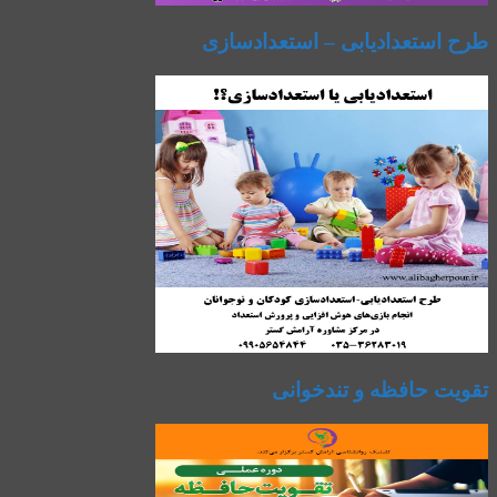
طرح استعدادیابی – استعدادسازی
تقویت حافظه و تندخوانی