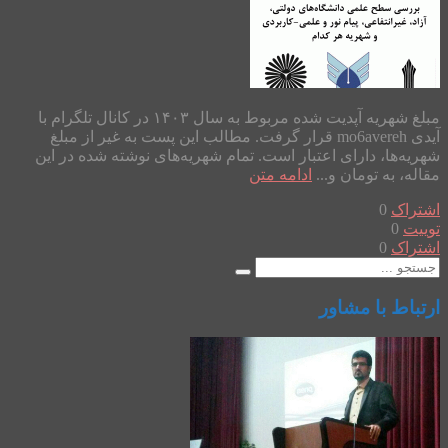
مبلغ شهریه آپدیت شده مربوط به سال ۱۴۰۳ در کانال تلگرام با
آیدی mo6avereh قرار گرفت. مطالب این پست به غیر از مبلغ
شهریه‌ها، دارای اعتبار است. تمام شهریه‌های نوشته شده در این
مقاله، به تومان و...
ادامه متن
اشتراک
0
توییت
0
اشتراک
0
ارتباط با مشاور