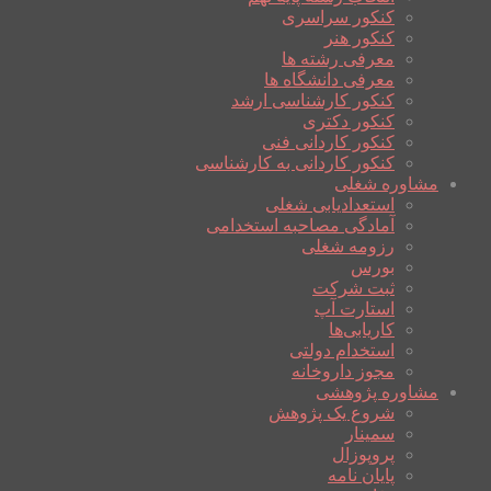
کنکور سراسری
کنکور هنر
معرفی رشته ها
معرفی دانشگاه ها
کنکور کارشناسی ارشد
کنکور دکتری
کنکور کاردانی فنی
کنکور کاردانی به کارشناسی
مشاوره شغلی
استعدادیابی شغلی
آمادگی مصاحبه استخدامی
رزومه شغلی
بورس
ثبت شرکت
استارت آپ
کاریابی‌ها
استخدام دولتی
مجوز داروخانه
مشاوره پژوهشی
شروع یک پژوهش
سمینار
پروپوزال
پایان نامه