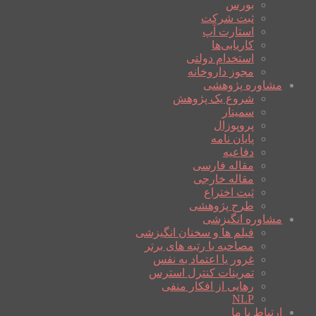
بورس
ثبت شرکت
استارت آپ
کاریابی‌ها
استخدام دولتی
مجوز داروخانه
مشاوره پژوهشی
شروع یک پژوهش
سمینار
پروپوزال
پایان نامه
دفاعیه
مقاله فارسی
مقاله خارجی
ثبت اختراع
طرح پژوهشی
مشاوره انگیزشی
فیلم ها و سخنان انگیزشی
مصاحبه با رتبه های برتر
غرور یا اعتماد به نفس
تمرینات کنترل استرس
رهایی از افکار منفی
NLP
ارتباط با ما