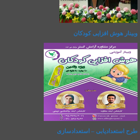
وبینار هوش افزایی کودکان
طرح استعدادیابی – استعدادسازی