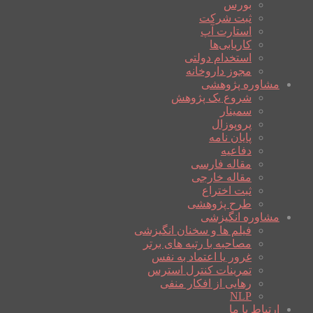
بورس
ثبت شرکت
استارت آپ
کاریابی‌ها
استخدام دولتی
مجوز داروخانه
مشاوره پژوهشی
شروع یک پژوهش
سمینار
پروپوزال
پایان نامه
دفاعیه
مقاله فارسی
مقاله خارجی
ثبت اختراع
طرح پژوهشی
مشاوره انگیزشی
فیلم ها و سخنان انگیزشی
مصاحبه با رتبه های برتر
غرور یا اعتماد به نفس
تمرینات کنترل استرس
رهایی از افکار منفی
NLP
ارتباط با ما