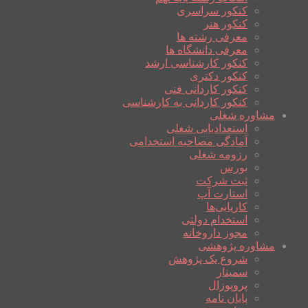
کنکور سراسری
کنکور هنر
معرفی رشته ها
معرفی دانشگاه ها
کنکور کارشناسی ارشد
کنکور دکتری
کنکور کاردانی فنی
کنکور کاردانی به کارشناسی
مشاوره شغلی
استعدادیابی شغلی
آمادگی مصاحبه استخدامی
رزومه شغلی
بورس
ثبت شرکت
استارت آپ
کاریابی‌ها
استخدام دولتی
مجوز داروخانه
مشاوره پژوهشی
شروع یک پژوهش
سمینار
پروپوزال
پایان نامه