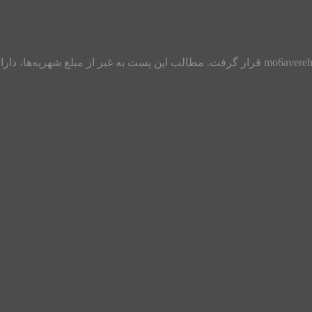
مبلغ شهریه آپدیت شده مربوط به سال ۱۴۰۳ در کانال تلگرام با آیدی mo6avereh قرار گرفت. مطالب 