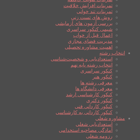
تمرینات افزایش خلاقیت
تمرینات تند خوانی
روش های تست زنی
بررسی آزمون های آزمایشی
شیمی کنکور سراسری
اعمال قبل از خواب
مدیریت فضای مجازی
اهمیت مشاوره تحصیلی
انتخاب رشته
استعدادیابی و شخصیت‌شناسی
انتخاب رشته پایه نهم
کنکور سراسری
کنکور هنر
معرفی رشته ها
معرفی دانشگاه ها
کنکور کارشناسی ارشد
کنکور دکتری
کنکور کاردانی فنی
کنکور کاردانی به کارشناسی
مشاوره شغلی
استعدادیابی شغلی
آمادگی مصاحبه استخدامی
رزومه شغلی