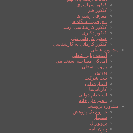
کنکور سراسری
کنکور هنر
معرفی رشته ها
معرفی دانشگاه ها
کنکور کارشناسی ارشد
کنکور دکتری
کنکور کاردانی فنی
کنکور کاردانی به کارشناسی
مشاوره شغلی
استعدادیابی شغلی
آمادگی مصاحبه استخدامی
رزومه شغلی
بورس
ثبت شرکت
استارت آپ
کاریابی‌ها
استخدام دولتی
مجوز داروخانه
مشاوره پژوهشی
شروع یک پژوهش
سمینار
پروپوزال
پایان نامه