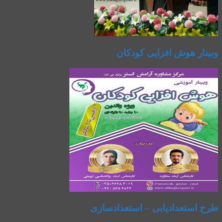
وبینار هوش افزایی کودکان
طرح استعدادیابی – استعدادسازی