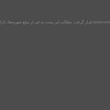
مبلغ شهریه آپدیت شده مربوط به سال ۱۴۰۳ در کانال تلگرام با آیدی mo6avereh قرار گرفت. مطالب 