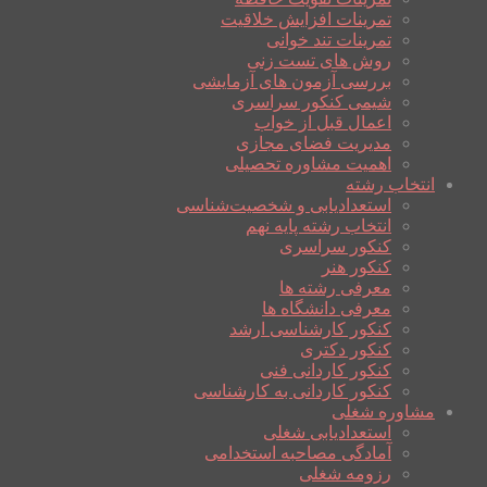
تمرینات افزایش خلاقیت
تمرینات تند خوانی
روش های تست زنی
بررسی آزمون های آزمایشی
شیمی کنکور سراسری
اعمال قبل از خواب
مدیریت فضای مجازی
اهمیت مشاوره تحصیلی
انتخاب رشته
استعدادیابی و شخصیت‌شناسی
انتخاب رشته پایه نهم
کنکور سراسری
کنکور هنر
معرفی رشته ها
معرفی دانشگاه ها
کنکور کارشناسی ارشد
کنکور دکتری
کنکور کاردانی فنی
کنکور کاردانی به کارشناسی
مشاوره شغلی
استعدادیابی شغلی
آمادگی مصاحبه استخدامی
رزومه شغلی