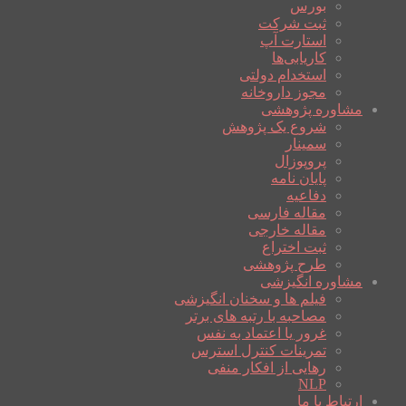
بورس
ثبت شرکت
استارت آپ
کاریابی‌ها
استخدام دولتی
مجوز داروخانه
مشاوره پژوهشی
شروع یک پژوهش
سمینار
پروپوزال
پایان نامه
دفاعیه
مقاله فارسی
مقاله خارجی
ثبت اختراع
طرح پژوهشی
مشاوره انگیزشی
فیلم ها و سخنان انگیزشی
مصاحبه با رتبه های برتر
غرور یا اعتماد به نفس
تمرینات کنترل استرس
رهایی از افکار منفی
NLP
ارتباط با ما