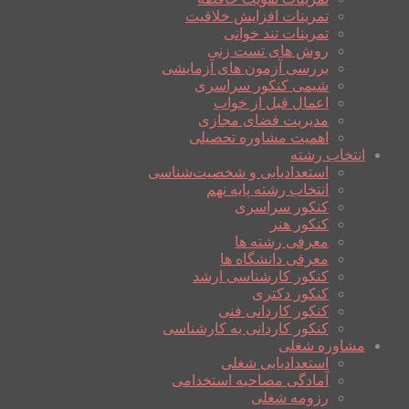
تمرینات افزایش خلاقیت
تمرینات تند خوانی
روش های تست زنی
بررسی آزمون های آزمایشی
شیمی کنکور سراسری
اعمال قبل از خواب
مدیریت فضای مجازی
اهمیت مشاوره تحصیلی
انتخاب رشته
استعدادیابی و شخصیت‌شناسی
انتخاب رشته پایه نهم
کنکور سراسری
کنکور هنر
معرفی رشته ها
معرفی دانشگاه ها
کنکور کارشناسی ارشد
کنکور دکتری
کنکور کاردانی فنی
کنکور کاردانی به کارشناسی
مشاوره شغلی
استعدادیابی شغلی
آمادگی مصاحبه استخدامی
رزومه شغلی