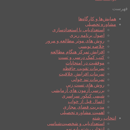
فهرست
همایش‌ها و کارگاه‌ها
مشاوره تحصیلی
استعدادیابی یا استعدادسازی
اصول برنامه ریزی
روش های موثر مطالعه و مرور
خلاصه نویسی
افزایش تمرکز هنگام مطالعه
کتب کمک درسی و تست
موفقیت در امتحانات
تمرینات تقویت حافظه
تمرینات افزایش خلاقیت
تمرینات تند خوانی
روش های تست زنی
بررسی آزمون های آزمایشی
شیمی کنکور سراسری
اعمال قبل از خواب
مدیریت فضای مجازی
اهمیت مشاوره تحصیلی
انتخاب رشته
استعدادیابی و شخصیت‌شناسی
انتخاب رشته پایه نهم