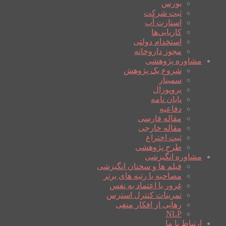
بورس
ثبت شرکت
استارت آپ
کاریابی‌ها
استخدام دولتی
مجوز داروخانه
مشاوره پژوهشی
شروع یک پژوهش
سمینار
پروپوزال
پایان نامه
دفاعیه
مقاله فارسی
مقاله خارجی
ثبت اختراع
طرح پژوهشی
مشاوره انگیزشی
فیلم ها و سخنان انگیزشی
مصاحبه با رتبه های برتر
غرور یا اعتماد به نفس
تمرینات کنترل استرس
رهایی از افکار منفی
NLP
ارتباط با ما