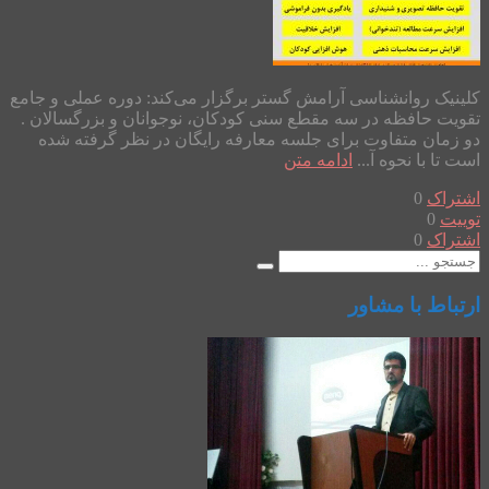
کلینیک روانشناسی آرامش گستر برگزار می‌کند: دوره عملی و جامع
تقویت حافظه در سه مقطع سنی کودکان، نوجوانان و بزرگسالان .
دو زمان متفاوت برای جلسه معارفه رایگان در نظر گرفته شده
است تا با نحوه آ...
ادامه متن
اشتراک
0
توییت
0
اشتراک
0
ارتباط با مشاور