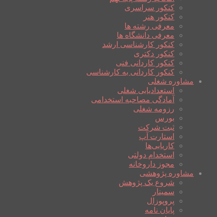
کنکور سراسری
کنکور هنر
معرفی رشته ها
معرفی دانشگاه ها
کنکور کارشناسی ارشد
کنکور دکتری
کنکور کاردانی فنی
کنکور کاردانی به کارشناسی
مشاوره شغلی
استعدادیابی شغلی
آمادگی مصاحبه استخدامی
رزومه شغلی
بورس
ثبت شرکت
استارت آپ
کاریابی‌ها
استخدام دولتی
مجوز داروخانه
مشاوره پژوهشی
شروع یک پژوهش
سمینار
پروپوزال
پایان نامه