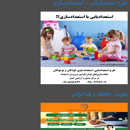
طرح استعدادیابی – استعدادسازی
تقویت حافظه و تندخوانی