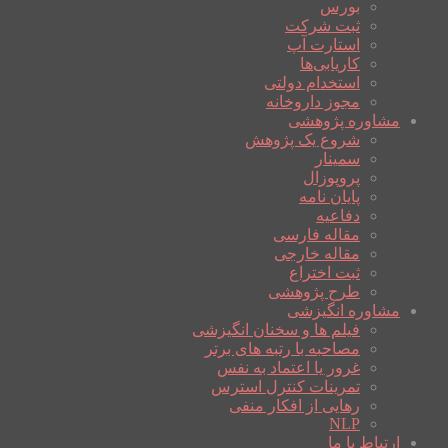
بورس
ثبت شرکت
استارت آپ
کاریابی‌ها
استخدام دولتی
مجوز داروخانه
مشاوره پژوهشی
شروع یک پژوهش
سمینار
پروپوزال
پایان نامه
دفاعیه
مقاله فارسی
مقاله خارجی
ثبت اختراع
طرح پژوهشی
مشاوره انگیزشی
فیلم ها و سخنان انگیزشی
مصاحبه با رتبه های برتر
غرور یا اعتماد به نفس
تمرینات کنترل استرس
رهایی از افکار منفی
NLP
ارتباط با ما