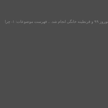
طرح حمایتی مشاوران و روانشناسان مرکز مشاوره آرامش گستر یزد به صورت لایوهای دو نفره اینستاگرام و با موضوعات مختلف در ایام نوروز ۹۹ و قرنطینه خانگی انجام شد. .. فهرست موضوعات: ۱- چرا