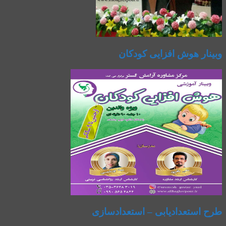
وبینار هوش افزایی کودکان
طرح استعدادیابی – استعدادسازی