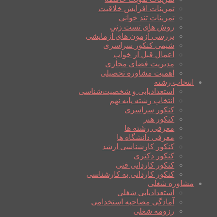
تمرینات افزایش خلاقیت
تمرینات تند خوانی
روش های تست زنی
بررسی آزمون های آزمایشی
شیمی کنکور سراسری
اعمال قبل از خواب
مدیریت فضای مجازی
اهمیت مشاوره تحصیلی
انتخاب رشته
استعدادیابی و شخصیت‌شناسی
انتخاب رشته پایه نهم
کنکور سراسری
کنکور هنر
معرفی رشته ها
معرفی دانشگاه ها
کنکور کارشناسی ارشد
کنکور دکتری
کنکور کاردانی فنی
کنکور کاردانی به کارشناسی
مشاوره شغلی
استعدادیابی شغلی
آمادگی مصاحبه استخدامی
رزومه شغلی