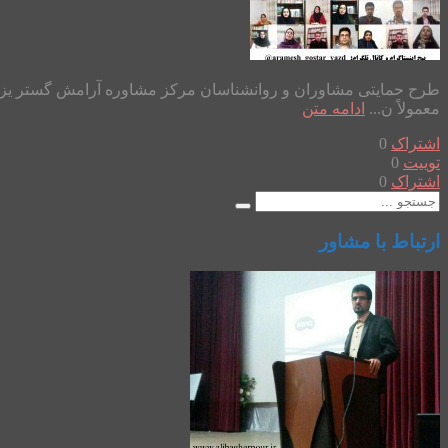
معمولاً ن...
ادامه متن
اشتراک
0
توییت
0
اشتراک
0
ارتباط با مشاور