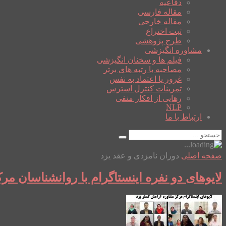
دفاعیه
مقاله فارسی
مقاله خارجی
ثبت اختراع
طرح پژوهشی
مشاوره انگیزشی
فیلم ها و سخنان انگیزشی
مصاحبه با رتبه های برتر
غرور یا اعتماد به نفس
تمرینات کنترل استرس
رهایی از افکار منفی
NLP
ارتباط با ما
صفحه اصلی
دوران نامزدی و عقد یزد
لایوهای دو نفره اینستاگرام با روانشناسان م