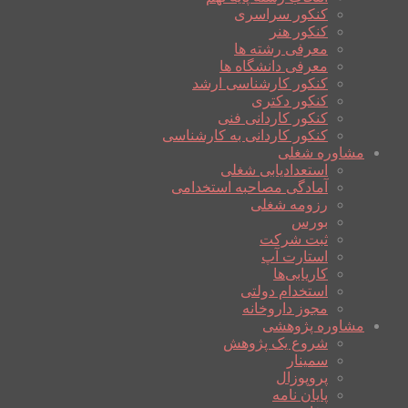
کنکور سراسری
کنکور هنر
معرفی رشته ها
معرفی دانشگاه ها
کنکور کارشناسی ارشد
کنکور دکتری
کنکور کاردانی فنی
کنکور کاردانی به کارشناسی
مشاوره شغلی
استعدادیابی شغلی
آمادگی مصاحبه استخدامی
رزومه شغلی
بورس
ثبت شرکت
استارت آپ
کاریابی‌ها
استخدام دولتی
مجوز داروخانه
مشاوره پژوهشی
شروع یک پژوهش
سمینار
پروپوزال
پایان نامه