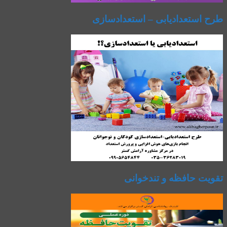
طرح استعدادیابی – استعدادسازی
تقویت حافظه و تندخوانی