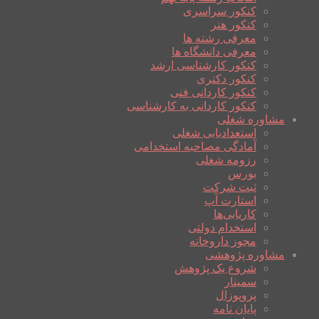
کنکور سراسری
کنکور هنر
معرفی رشته ها
معرفی دانشگاه ها
کنکور کارشناسی ارشد
کنکور دکتری
کنکور کاردانی فنی
کنکور کاردانی به کارشناسی
مشاوره شغلی
استعدادیابی شغلی
آمادگی مصاحبه استخدامی
رزومه شغلی
بورس
ثبت شرکت
استارت آپ
کاریابی‌ها
استخدام دولتی
مجوز داروخانه
مشاوره پژوهشی
شروع یک پژوهش
سمینار
پروپوزال
پایان نامه