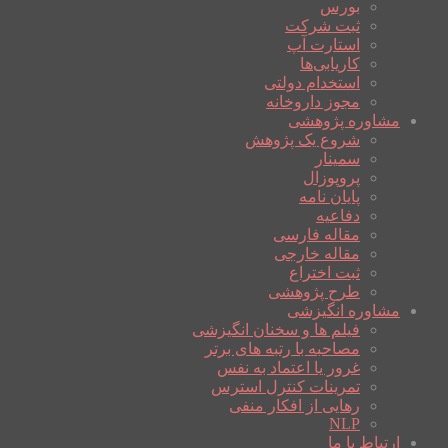
بورس
ثبت شرکت
استارت آپ
کاریابی‌ها
استخدام دولتی
مجوز داروخانه
مشاوره پژوهشی
شروع یک پژوهش
سمینار
پروپوزال
پایان نامه
دفاعیه
مقاله فارسی
مقاله خارجی
ثبت اختراع
طرح پژوهشی
مشاوره انگیزشی
فیلم ها و سخنان انگیزشی
مصاحبه با رتبه های برتر
غرور یا اعتماد به نفس
تمرینات کنترل استرس
رهایی از افکار منفی
NLP
ارتباط با ما