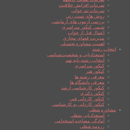
تمرینات افزایش خلاقیت
تمرینات تند خوانی
روش های تست زنی
بررسی آزمون های آزمایشی
شیمی کنکور سراسری
اعمال قبل از خواب
مدیریت فضای مجازی
اهمیت مشاوره تحصیلی
انتخاب رشته
استعدادیابی و شخصیت‌شناسی
انتخاب رشته پایه نهم
کنکور سراسری
کنکور هنر
معرفی رشته ها
معرفی دانشگاه ها
کنکور کارشناسی ارشد
کنکور دکتری
کنکور کاردانی فنی
کنکور کاردانی به کارشناسی
مشاوره شغلی
استعدادیابی شغلی
آمادگی مصاحبه استخدامی
رزومه شغلی