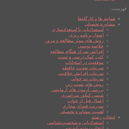
فهرست
همایش‌ها و کارگاه‌ها
مشاوره تحصیلی
استعدادیابی یا استعدادسازی
اصول برنامه ریزی
روش های موثر مطالعه و مرور
خلاصه نویسی
افزایش تمرکز هنگام مطالعه
کتب کمک درسی و تست
موفقیت در امتحانات
تمرینات تقویت حافظه
تمرینات افزایش خلاقیت
تمرینات تند خوانی
روش های تست زنی
بررسی آزمون های آزمایشی
شیمی کنکور سراسری
اعمال قبل از خواب
مدیریت فضای مجازی
اهمیت مشاوره تحصیلی
انتخاب رشته
استعدادیابی و شخصیت‌شناسی
انتخاب رشته پایه نهم