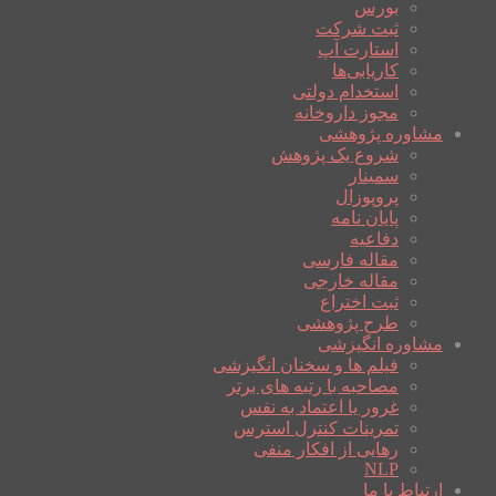
بورس
ثبت شرکت
استارت آپ
کاریابی‌ها
استخدام دولتی
مجوز داروخانه
مشاوره پژوهشی
شروع یک پژوهش
سمینار
پروپوزال
پایان نامه
دفاعیه
مقاله فارسی
مقاله خارجی
ثبت اختراع
طرح پژوهشی
مشاوره انگیزشی
فیلم ها و سخنان انگیزشی
مصاحبه با رتبه های برتر
غرور یا اعتماد به نفس
تمرینات کنترل استرس
رهایی از افکار منفی
NLP
ارتباط با ما