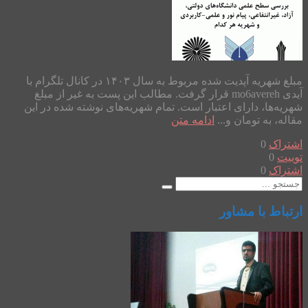
مبلغ شهریه آپدیت شده مربوط به سال ۱۴۰۳ در کانال تلگرام با
آیدی mo6avereh قرار گرفت. مطالب این پست به غیر از مبلغ
شهریه‌ها، دارای اعتبار است. تمام شهریه‌های نوشته شده در این
مقاله، به تومان و...
ادامه متن
اشتراک
0
توییت
0
اشتراک
0
ارتباط با مشاور