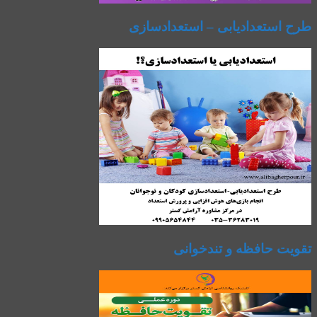
طرح استعدادیابی – استعدادسازی
تقویت حافظه و تندخوانی