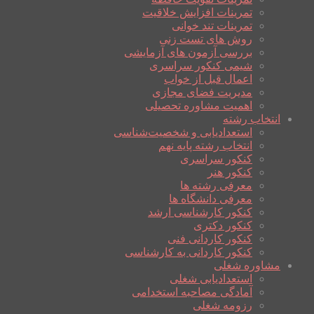
تمرینات افزایش خلاقیت
تمرینات تند خوانی
روش های تست زنی
بررسی آزمون های آزمایشی
شیمی کنکور سراسری
اعمال قبل از خواب
مدیریت فضای مجازی
اهمیت مشاوره تحصیلی
انتخاب رشته
استعدادیابی و شخصیت‌شناسی
انتخاب رشته پایه نهم
کنکور سراسری
کنکور هنر
معرفی رشته ها
معرفی دانشگاه ها
کنکور کارشناسی ارشد
کنکور دکتری
کنکور کاردانی فنی
کنکور کاردانی به کارشناسی
مشاوره شغلی
استعدادیابی شغلی
آمادگی مصاحبه استخدامی
رزومه شغلی