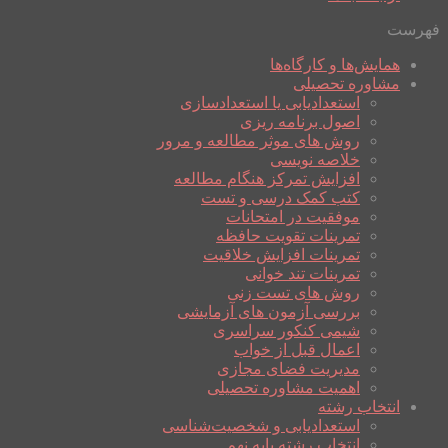
فهرست
همایش‌ها و کارگاه‌ها
مشاوره تحصیلی
استعدادیابی یا استعدادسازی
اصول برنامه ریزی
روش های موثر مطالعه و مرور
خلاصه نویسی
افزایش تمرکز هنگام مطالعه
کتب کمک درسی و تست
موفقیت در امتحانات
تمرینات تقویت حافظه
تمرینات افزایش خلاقیت
تمرینات تند خوانی
روش های تست زنی
بررسی آزمون های آزمایشی
شیمی کنکور سراسری
اعمال قبل از خواب
مدیریت فضای مجازی
اهمیت مشاوره تحصیلی
انتخاب رشته
استعدادیابی و شخصیت‌شناسی
انتخاب رشته پایه نهم