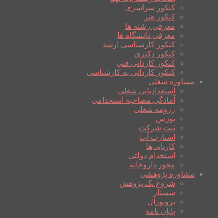
کنکور سراسری
کنکور هنر
معرفی رشته ها
معرفی دانشگاه ها
کنکور کارشناسی ارشد
کنکور دکتری
کنکور کاردانی فنی
کنکور کاردانی به کارشناسی
مشاوره شغلی
استعدادیابی شغلی
آمادگی مصاحبه استخدامی
رزومه شغلی
بورس
ثبت شرکت
استارت آپ
کاریابی‌ها
استخدام دولتی
مجوز داروخانه
مشاوره پژوهشی
شروع یک پژوهش
سمینار
پروپوزال
پایان نامه