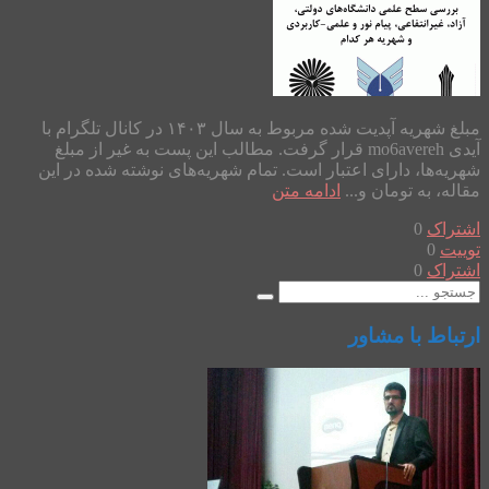
مبلغ شهریه آپدیت شده مربوط به سال ۱۴۰۳ در کانال تلگرام با
آیدی mo6avereh قرار گرفت. مطالب این پست به غیر از مبلغ
شهریه‌ها، دارای اعتبار است. تمام شهریه‌های نوشته شده در این
مقاله، به تومان و...
ادامه متن
اشتراک
0
توییت
0
اشتراک
0
ارتباط با مشاور