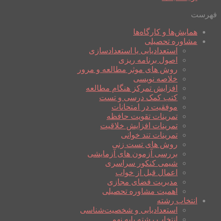
فهرست
همایش‌ها و کارگاه‌ها
مشاوره تحصیلی
استعدادیابی یا استعدادسازی
اصول برنامه ریزی
روش های موثر مطالعه و مرور
خلاصه نویسی
افزایش تمرکز هنگام مطالعه
کتب کمک درسی و تست
موفقیت در امتحانات
تمرینات تقویت حافظه
تمرینات افزایش خلاقیت
تمرینات تند خوانی
روش های تست زنی
بررسی آزمون های آزمایشی
شیمی کنکور سراسری
اعمال قبل از خواب
مدیریت فضای مجازی
اهمیت مشاوره تحصیلی
انتخاب رشته
استعدادیابی و شخصیت‌شناسی
انتخاب رشته پایه نهم