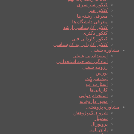
کنکور سراسری
کنکور هنر
معرفی رشته ها
معرفی دانشگاه ها
کنکور کارشناسی ارشد
کنکور دکتری
کنکور کاردانی فنی
کنکور کاردانی به کارشناسی
مشاوره شغلی
استعدادیابی شغلی
آمادگی مصاحبه استخدامی
رزومه شغلی
بورس
ثبت شرکت
استارت آپ
کاریابی‌ها
استخدام دولتی
مجوز داروخانه
مشاوره پژوهشی
شروع یک پژوهش
سمینار
پروپوزال
پایان نامه