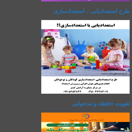
طرح استعدادیابی – استعدادسازی
تقویت حافظه و تندخوانی