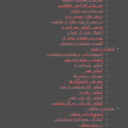
تمرینات افزایش خلاقیت
تمرینات تند خوانی
روش های تست زنی
بررسی آزمون های آزمایشی
شیمی کنکور سراسری
اعمال قبل از خواب
مدیریت فضای مجازی
اهمیت مشاوره تحصیلی
انتخاب رشته
استعدادیابی و شخصیت‌شناسی
انتخاب رشته پایه نهم
کنکور سراسری
کنکور هنر
معرفی رشته ها
معرفی دانشگاه ها
کنکور کارشناسی ارشد
کنکور دکتری
کنکور کاردانی فنی
کنکور کاردانی به کارشناسی
مشاوره شغلی
استعدادیابی شغلی
آمادگی مصاحبه استخدامی
رزومه شغلی