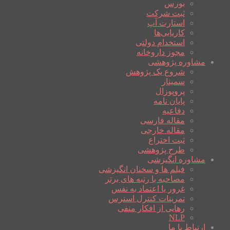
بورس
ثبت شرکت
استارت آپ
کاریابی‌ها
استخدام دولتی
مجوز داروخانه
مشاوره پژوهشی
شروع یک پژوهش
سمینار
پروپوزال
پایان نامه
دفاعیه
مقاله فارسی
مقاله خارجی
ثبت اختراع
طرح پژوهشی
مشاوره انگیزشی
فیلم ها و سخنان انگیزشی
مصاحبه با رتبه های برتر
غرور یا اعتماد به نفس
تمرینات کنترل استرس
رهایی از افکار منفی
NLP
ارتباط با ما