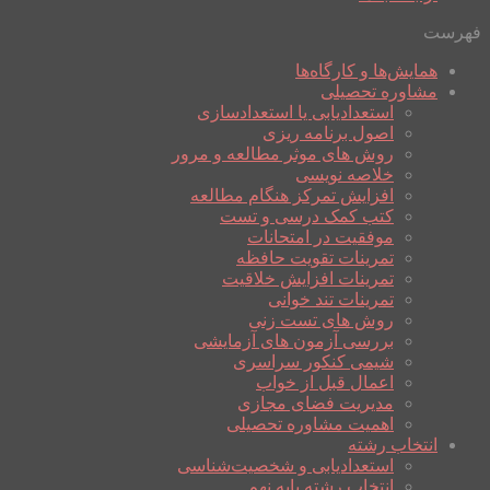
فهرست
همایش‌ها و کارگاه‌ها
مشاوره تحصیلی
استعدادیابی یا استعدادسازی
اصول برنامه ریزی
روش های موثر مطالعه و مرور
خلاصه نویسی
افزایش تمرکز هنگام مطالعه
کتب کمک درسی و تست
موفقیت در امتحانات
تمرینات تقویت حافظه
تمرینات افزایش خلاقیت
تمرینات تند خوانی
روش های تست زنی
بررسی آزمون های آزمایشی
شیمی کنکور سراسری
اعمال قبل از خواب
مدیریت فضای مجازی
اهمیت مشاوره تحصیلی
انتخاب رشته
استعدادیابی و شخصیت‌شناسی
انتخاب رشته پایه نهم