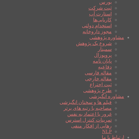
بورس
ثبت شرکت
استارت آپ
کاریابی‌ها
استخدام دولتی
مجوز داروخانه
مشاوره پژوهشی
شروع یک پژوهش
سمینار
پروپوزال
پایان نامه
دفاعیه
مقاله فارسی
مقاله خارجی
ثبت اختراع
طرح پژوهشی
مشاوره انگیزشی
فیلم ها و سخنان انگیزشی
مصاحبه با رتبه های برتر
غرور یا اعتماد به نفس
تمرینات کنترل استرس
رهایی از افکار منفی
NLP
ارتباط با ما