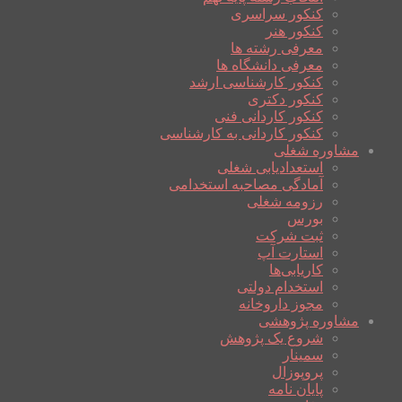
کنکور سراسری
کنکور هنر
معرفی رشته ها
معرفی دانشگاه ها
کنکور کارشناسی ارشد
کنکور دکتری
کنکور کاردانی فنی
کنکور کاردانی به کارشناسی
مشاوره شغلی
استعدادیابی شغلی
آمادگی مصاحبه استخدامی
رزومه شغلی
بورس
ثبت شرکت
استارت آپ
کاریابی‌ها
استخدام دولتی
مجوز داروخانه
مشاوره پژوهشی
شروع یک پژوهش
سمینار
پروپوزال
پایان نامه