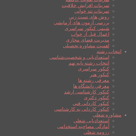
تمرینات افزایش خلاقیت
تمرینات تند خوانی
روش های تست زنی
بررسی آزمون های آزمایشی
شیمی کنکور سراسری
اعمال قبل از خواب
مدیریت فضای مجازی
اهمیت مشاوره تحصیلی
انتخاب رشته
استعدادیابی و شخصیت‌شناسی
انتخاب رشته پایه نهم
کنکور سراسری
کنکور هنر
معرفی رشته ها
معرفی دانشگاه ها
کنکور کارشناسی ارشد
کنکور دکتری
کنکور کاردانی فنی
کنکور کاردانی به کارشناسی
مشاوره شغلی
استعدادیابی شغلی
آمادگی مصاحبه استخدامی
رزومه شغلی