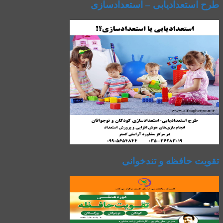
طرح استعدادیابی – استعدادسازی
تقویت حافظه و تندخوانی