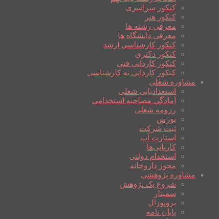
کنکور سراسری
کنکور هنر
معرفی رشته ها
معرفی دانشگاه ها
کنکور کارشناسی ارشد
کنکور دکتری
کنکور کاردانی فنی
کنکور کاردانی به کارشناسی
مشاوره شغلی
استعدادیابی شغلی
آمادگی مصاحبه استخدامی
رزومه شغلی
بورس
ثبت شرکت
استارت آپ
کاریابی‌ها
استخدام دولتی
مجوز داروخانه
مشاوره پژوهشی
شروع یک پژوهش
سمینار
پروپوزال
پایان نامه