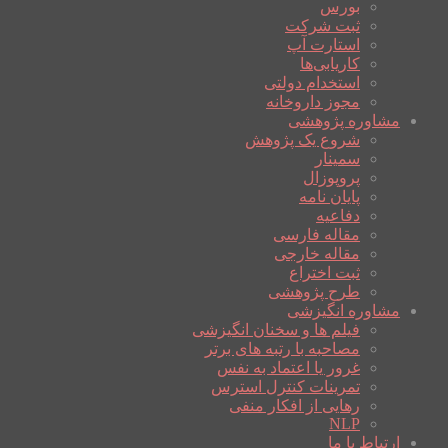
بورس
ثبت شرکت
استارت آپ
کاریابی‌ها
استخدام دولتی
مجوز داروخانه
مشاوره پژوهشی
شروع یک پژوهش
سمینار
پروپوزال
پایان نامه
دفاعیه
مقاله فارسی
مقاله خارجی
ثبت اختراع
طرح پژوهشی
مشاوره انگیزشی
فیلم ها و سخنان انگیزشی
مصاحبه با رتبه های برتر
غرور یا اعتماد به نفس
تمرینات کنترل استرس
رهایی از افکار منفی
NLP
ارتباط با ما