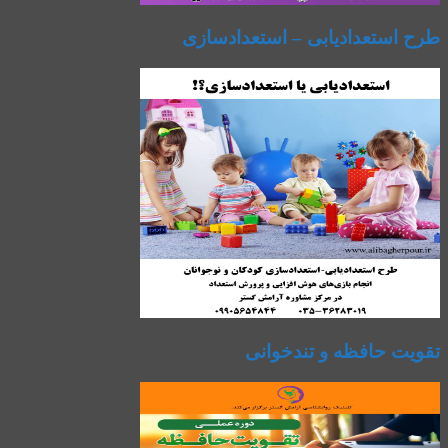
طرح استعدادیابی – استعدادسازی
تقویت حافظه و تندخوانی