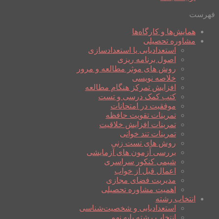
فهرست
همایش‌ها و کارگاه‌ها
مشاوره تحصیلی
استعدادیابی یا استعدادسازی
اصول برنامه ریزی
روش های موثر مطالعه و مرور
خلاصه نویسی
افزایش تمرکز هنگام مطالعه
کتب کمک درسی و تست
موفقیت در امتحانات
تمرینات تقویت حافظه
تمرینات افزایش خلاقیت
تمرینات تند خوانی
روش های تست زنی
بررسی آزمون های آزمایشی
شیمی کنکور سراسری
اعمال قبل از خواب
مدیریت فضای مجازی
اهمیت مشاوره تحصیلی
انتخاب رشته
استعدادیابی و شخصیت‌شناسی
انتخاب رشته پایه نهم