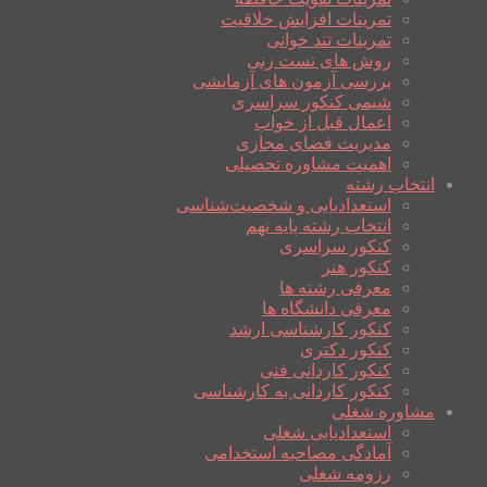
تمرینات افزایش خلاقیت
تمرینات تند خوانی
روش های تست زنی
بررسی آزمون های آزمایشی
شیمی کنکور سراسری
اعمال قبل از خواب
مدیریت فضای مجازی
اهمیت مشاوره تحصیلی
انتخاب رشته
استعدادیابی و شخصیت‌شناسی
انتخاب رشته پایه نهم
کنکور سراسری
کنکور هنر
معرفی رشته ها
معرفی دانشگاه ها
کنکور کارشناسی ارشد
کنکور دکتری
کنکور کاردانی فنی
کنکور کاردانی به کارشناسی
مشاوره شغلی
استعدادیابی شغلی
آمادگی مصاحبه استخدامی
رزومه شغلی