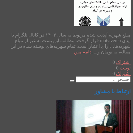
مبلغ شهریه آپدیت شده مربوط به سال ۱۴۰۳ در کانال تلگرام با
آیدی mo6avereh قرار گرفت. مطالب این پست به غیر از مبلغ
شهریه‌ها، دارای اعتبار است. تمام شهریه‌های نوشته شده در این
مقاله، به تومان و...
ادامه متن
اشتراک
0
توییت
0
اشتراک
0
ارتباط با مشاور