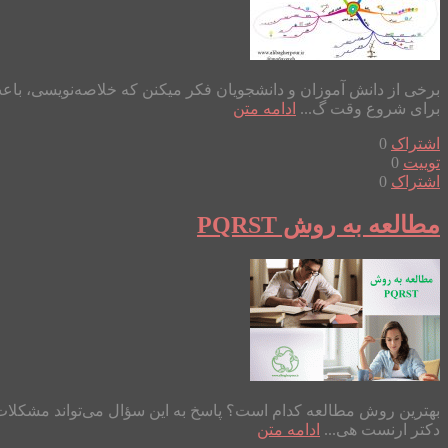
برخی از دانش آموزان و دانشجویان فکر میکنن که خلاصه‌نویسی، ب
برای شروع وقت گ...
ادامه متن
اشتراک
0
توییت
0
اشتراک
0
مطالعه به روش PQRST
دکتر ارنست هی...
ادامه متن