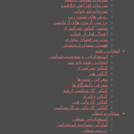
تمرینات افزایش خلاقیت
تمرینات تند خوانی
روش های تست زنی
بررسی آزمون های آزمایشی
شیمی کنکور سراسری
اعمال قبل از خواب
مدیریت فضای مجازی
اهمیت مشاوره تحصیلی
انتخاب رشته
استعدادیابی و شخصیت‌شناسی
انتخاب رشته پایه نهم
کنکور سراسری
کنکور هنر
معرفی رشته ها
معرفی دانشگاه ها
کنکور کارشناسی ارشد
کنکور دکتری
کنکور کاردانی فنی
کنکور کاردانی به کارشناسی
مشاوره شغلی
استعدادیابی شغلی
آمادگی مصاحبه استخدامی
رزومه شغلی