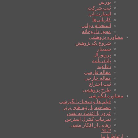
بورس
ثبت شرکت
استارت آپ
کاریابی‌ها
استخدام دولتی
مجوز داروخانه
مشاوره پژوهشی
شروع یک پژوهش
سمینار
پروپوزال
پایان نامه
دفاعیه
مقاله فارسی
مقاله خارجی
ثبت اختراع
طرح پژوهشی
مشاوره انگیزشی
فیلم ها و سخنان انگیزشی
مصاحبه با رتبه های برتر
غرور یا اعتماد به نفس
تمرینات کنترل استرس
رهایی از افکار منفی
NLP
ارتباط با ما