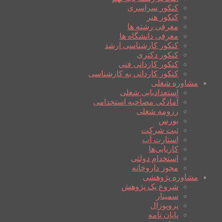
کنکور سراسری
کنکور هنر
معرفی رشته ها
معرفی دانشگاه ها
کنکور کارشناسی ارشد
کنکور دکتری
کنکور کاردانی فنی
کنکور کاردانی به کارشناسی
مشاوره شغلی
استعدادیابی شغلی
آمادگی مصاحبه استخدامی
رزومه شغلی
بورس
ثبت شرکت
استارت آپ
کاریابی‌ها
استخدام دولتی
مجوز داروخانه
مشاوره پژوهشی
شروع یک پژوهش
سمینار
پروپوزال
پایان نامه