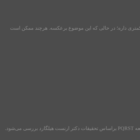
کمتری داره؛ در حالی که این موضوع برعکسه. هرچند ممکن است
بهترین روش مطالعه کدام است؟ پاسخ به این سؤال می‌تواند مشکلات آموزشی بسیاری از افراد را برطرف نماید. در این مطلب روش مطالعه PQRST براساس تحقیقات دکتر ارنست هیلگارد بررسی می‌شود.