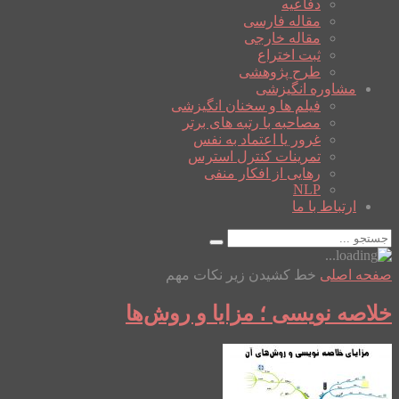
دفاعیه
مقاله فارسی
مقاله خارجی
ثبت اختراع
طرح پژوهشی
مشاوره انگیزشی
فیلم ها و سخنان انگیزشی
مصاحبه با رتبه های برتر
غرور یا اعتماد به نفس
تمرینات کنترل استرس
رهایی از افکار منفی
NLP
ارتباط با ما
صفحه اصلی
خط کشیدن زیر نکات مهم
خلاصه نویسی ؛ مزایا و روش‌ها