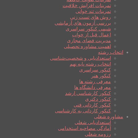
تمرینات افزایش خلاقیت
تمرینات تند خوانی
روش های تست زنی
بررسی آزمون های آزمایشی
شیمی کنکور سراسری
اعمال قبل از خواب
مدیریت فضای مجازی
اهمیت مشاوره تحصیلی
انتخاب رشته
استعدادیابی و شخصیت‌شناسی
انتخاب رشته پایه نهم
کنکور سراسری
کنکور هنر
معرفی رشته ها
معرفی دانشگاه ها
کنکور کارشناسی ارشد
کنکور دکتری
کنکور کاردانی فنی
کنکور کاردانی به کارشناسی
مشاوره شغلی
استعدادیابی شغلی
آمادگی مصاحبه استخدامی
رزومه شغلی