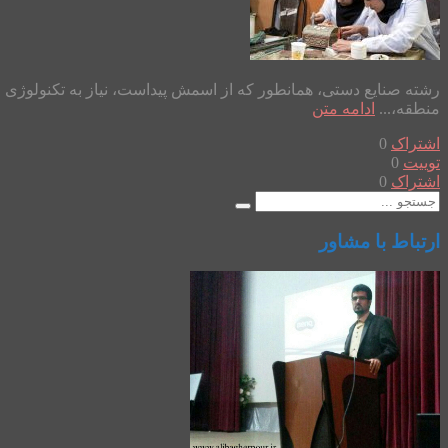
رشته صنایع دستی، همانطور که از اسمش پیداست، نیاز به تکنولوژی و ف
منطقه،...
ادامه متن
اشتراک
0
توییت
0
اشتراک
0
ارتباط با مشاور