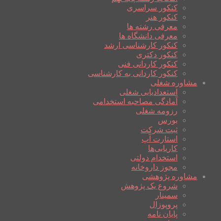
کنکور سراسری
کنکور هنر
معرفی رشته ها
معرفی دانشگاه ها
کنکور کارشناسی ارشد
کنکور دکتری
کنکور کاردانی فنی
کنکور کاردانی به کارشناسی
مشاوره شغلی
استعدادیابی شغلی
آمادگی مصاحبه استخدامی
رزومه شغلی
بورس
ثبت شرکت
استارت آپ
کاریابی‌ها
استخدام دولتی
مجوز داروخانه
مشاوره پژوهشی
شروع یک پژوهش
سمینار
پروپوزال
پایان نامه