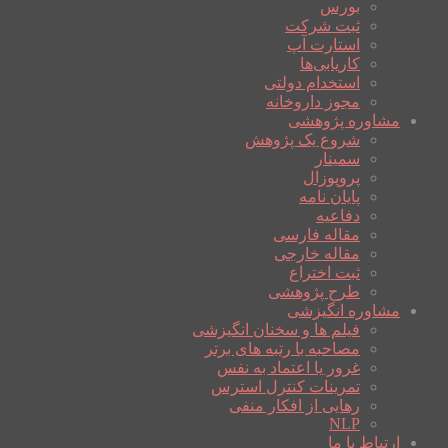
بورس
ثبت شرکت
استارت آپ
کاریابی‌ها
استخدام دولتی
مجوز داروخانه
مشاوره پژوهشی
شروع یک پژوهش
سمینار
پروپوزال
پایان نامه
دفاعیه
مقاله فارسی
مقاله خارجی
ثبت اختراع
طرح پژوهشی
مشاوره انگیزشی
فیلم ها و سخنان انگیزشی
مصاحبه با رتبه های برتر
غرور یا اعتماد به نفس
تمرینات کنترل استرس
رهایی از افکار منفی
NLP
ارتباط با ما