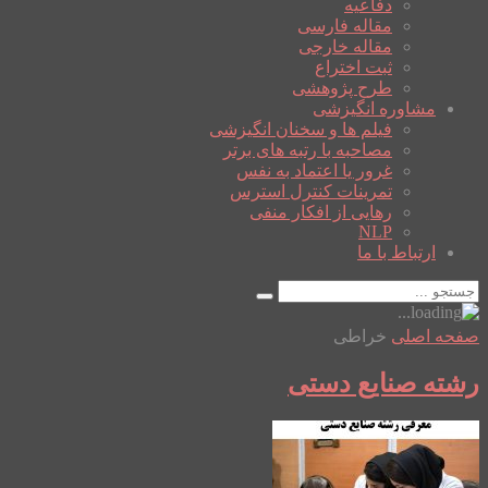
دفاعیه
مقاله فارسی
مقاله خارجی
ثبت اختراع
طرح پژوهشی
مشاوره انگیزشی
فیلم ها و سخنان انگیزشی
مصاحبه با رتبه های برتر
غرور یا اعتماد به نفس
تمرینات کنترل استرس
رهایی از افکار منفی
NLP
ارتباط با ما
صفحه اصلی
خراطی
رشته صنایع دستی