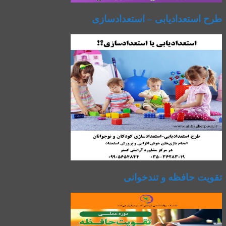
طرح استعدادیابی – استعدادسازی
تقویت حافظه و تندخوانی