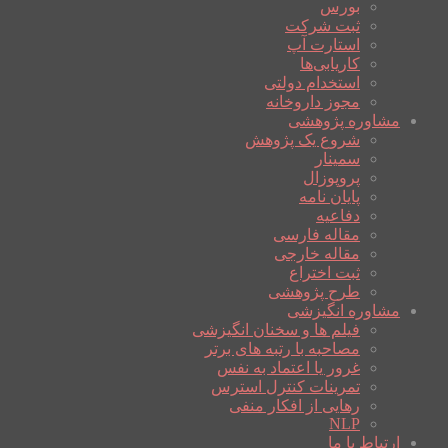
بورس
ثبت شرکت
استارت آپ
کاریابی‌ها
استخدام دولتی
مجوز داروخانه
مشاوره پژوهشی
شروع یک پژوهش
سمینار
پروپوزال
پایان نامه
دفاعیه
مقاله فارسی
مقاله خارجی
ثبت اختراع
طرح پژوهشی
مشاوره انگیزشی
فیلم ها و سخنان انگیزشی
مصاحبه با رتبه های برتر
غرور یا اعتماد به نفس
تمرینات کنترل استرس
رهایی از افکار منفی
NLP
ارتباط با ما