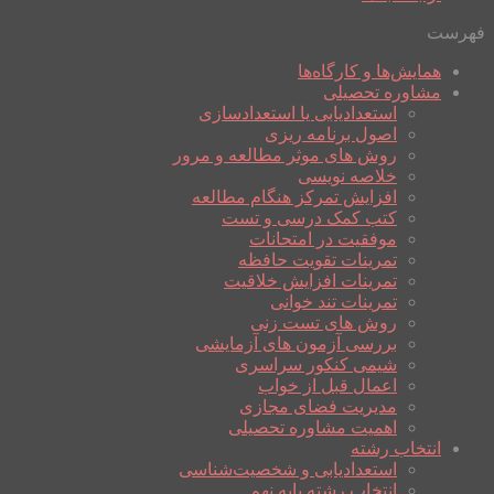
فهرست
همایش‌ها و کارگاه‌ها
مشاوره تحصیلی
استعدادیابی یا استعدادسازی
اصول برنامه ریزی
روش های موثر مطالعه و مرور
خلاصه نویسی
افزایش تمرکز هنگام مطالعه
کتب کمک درسی و تست
موفقیت در امتحانات
تمرینات تقویت حافظه
تمرینات افزایش خلاقیت
تمرینات تند خوانی
روش های تست زنی
بررسی آزمون های آزمایشی
شیمی کنکور سراسری
اعمال قبل از خواب
مدیریت فضای مجازی
اهمیت مشاوره تحصیلی
انتخاب رشته
استعدادیابی و شخصیت‌شناسی
انتخاب رشته پایه نهم