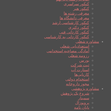
کنکور سراسری
کنکور هنر
معرفی رشته ها
معرفی دانشگاه ها
کنکور کارشناسی ارشد
کنکور دکتری
کنکور کاردانی فنی
کنکور کاردانی به کارشناسی
مشاوره شغلی
استعدادیابی شغلی
آمادگی مصاحبه استخدامی
رزومه شغلی
بورس
ثبت شرکت
استارت آپ
کاریابی‌ها
استخدام دولتی
مجوز داروخانه
مشاوره پژوهشی
شروع یک پژوهش
سمینار
پروپوزال
پایان نامه