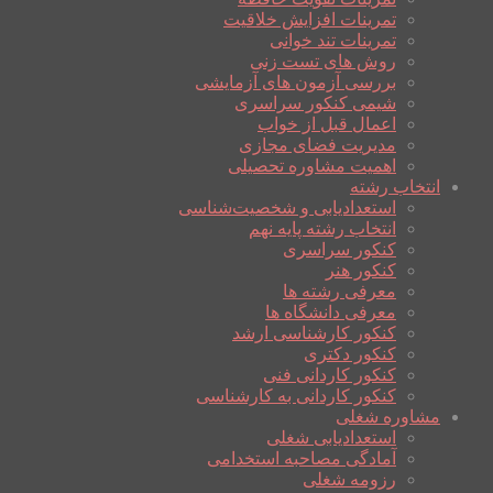
تمرینات افزایش خلاقیت
تمرینات تند خوانی
روش های تست زنی
بررسی آزمون های آزمایشی
شیمی کنکور سراسری
اعمال قبل از خواب
مدیریت فضای مجازی
اهمیت مشاوره تحصیلی
انتخاب رشته
استعدادیابی و شخصیت‌شناسی
انتخاب رشته پایه نهم
کنکور سراسری
کنکور هنر
معرفی رشته ها
معرفی دانشگاه ها
کنکور کارشناسی ارشد
کنکور دکتری
کنکور کاردانی فنی
کنکور کاردانی به کارشناسی
مشاوره شغلی
استعدادیابی شغلی
آمادگی مصاحبه استخدامی
رزومه شغلی