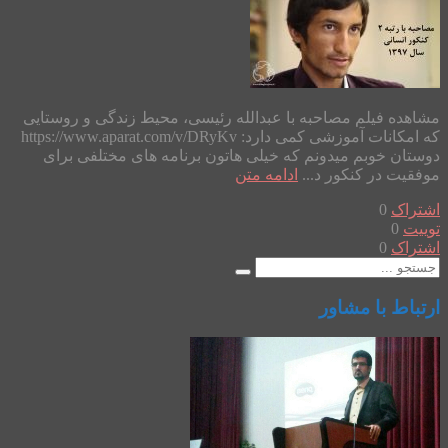
مشاهده فیلم مصاحبه با عبدالله رئیسی، محیط زندگی و روستایی
که امکانات آموزشی کمی دارد: https://www.aparat.com/v/DRyKv
دوستان خوبم میدونم که خیلی هاتون برنامه های مختلفی برای
موفقیت در کنکور د...
ادامه متن
اشتراک
0
توییت
0
اشتراک
0
ارتباط با مشاور