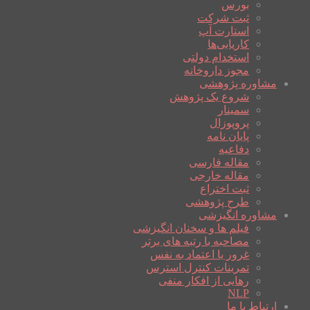
بورس
ثبت شرکت
استارت آپ
کاریابی‌ها
استخدام دولتی
مجوز داروخانه
مشاوره پژوهشی
شروع یک پژوهش
سمینار
پروپوزال
پایان نامه
دفاعیه
مقاله فارسی
مقاله خارجی
ثبت اختراع
طرح پژوهشی
مشاوره انگیزشی
فیلم ها و سخنان انگیزشی
مصاحبه با رتبه های برتر
غرور یا اعتماد به نفس
تمرینات کنترل استرس
رهایی از افکار منفی
NLP
ارتباط با ما