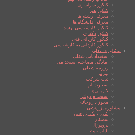
کنکور سراسری
کنکور هنر
معرفی رشته ها
معرفی دانشگاه ها
کنکور کارشناسی ارشد
کنکور دکتری
کنکور کاردانی فنی
کنکور کاردانی به کارشناسی
مشاوره شغلی
استعدادیابی شغلی
آمادگی مصاحبه استخدامی
رزومه شغلی
بورس
ثبت شرکت
استارت آپ
کاریابی‌ها
استخدام دولتی
مجوز داروخانه
مشاوره پژوهشی
شروع یک پژوهش
سمینار
پروپوزال
پایان نامه