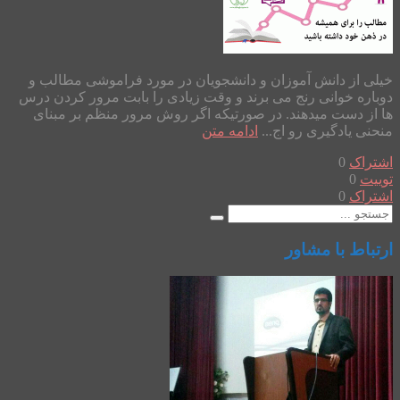
خیلی از دانش آموزان و دانشجویان در مورد فراموشی مطالب و
دوباره خوانی رنج می برند و وقت زیادی را بابت مرور کردن درس
ها از دست میدهند. در صورتیکه اگر روش مرور منظم بر مبنای
منحنی یادگیری رو اج...
ادامه متن
اشتراک
0
توییت
0
اشتراک
0
ارتباط با مشاور