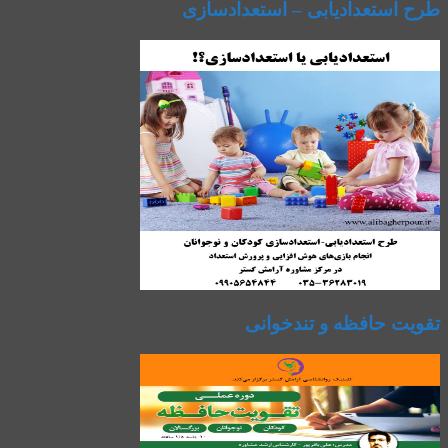
طرح استعدادیابی – استعدادسازی
تقویت حافظه و تندخوانی