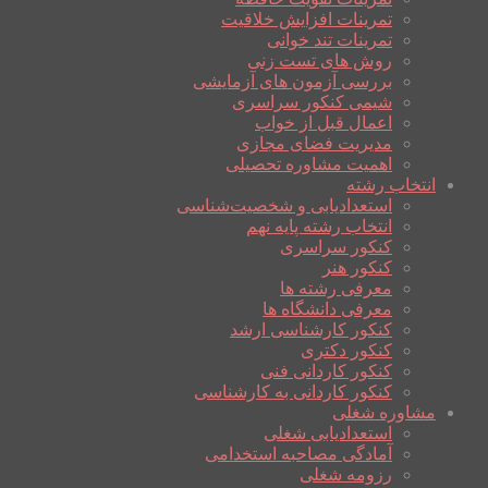
تمرینات افزایش خلاقیت
تمرینات تند خوانی
روش های تست زنی
بررسی آزمون های آزمایشی
شیمی کنکور سراسری
اعمال قبل از خواب
مدیریت فضای مجازی
اهمیت مشاوره تحصیلی
انتخاب رشته
استعدادیابی و شخصیت‌شناسی
انتخاب رشته پایه نهم
کنکور سراسری
کنکور هنر
معرفی رشته ها
معرفی دانشگاه ها
کنکور کارشناسی ارشد
کنکور دکتری
کنکور کاردانی فنی
کنکور کاردانی به کارشناسی
مشاوره شغلی
استعدادیابی شغلی
آمادگی مصاحبه استخدامی
رزومه شغلی