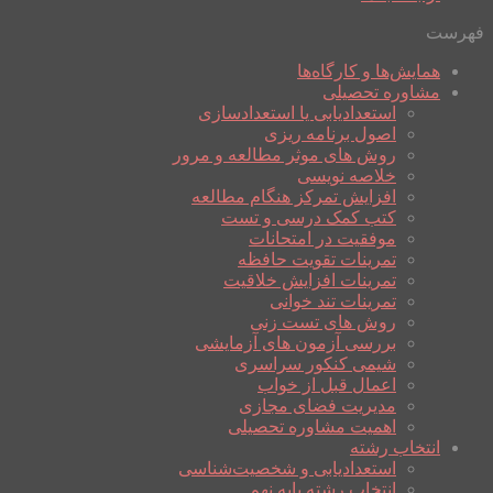
فهرست
همایش‌ها و کارگاه‌ها
مشاوره تحصیلی
استعدادیابی یا استعدادسازی
اصول برنامه ریزی
روش های موثر مطالعه و مرور
خلاصه نویسی
افزایش تمرکز هنگام مطالعه
کتب کمک درسی و تست
موفقیت در امتحانات
تمرینات تقویت حافظه
تمرینات افزایش خلاقیت
تمرینات تند خوانی
روش های تست زنی
بررسی آزمون های آزمایشی
شیمی کنکور سراسری
اعمال قبل از خواب
مدیریت فضای مجازی
اهمیت مشاوره تحصیلی
انتخاب رشته
استعدادیابی و شخصیت‌شناسی
انتخاب رشته پایه نهم