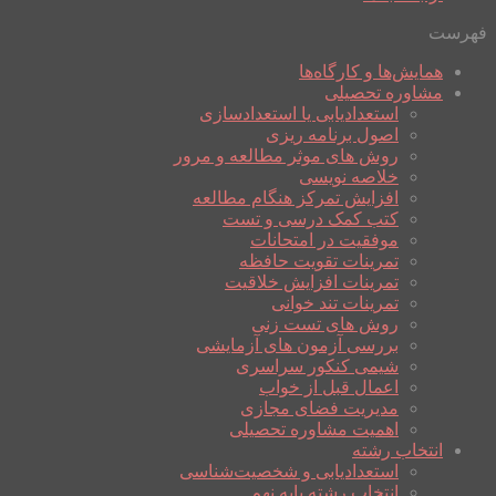
فهرست
همایش‌ها و کارگاه‌ها
مشاوره تحصیلی
استعدادیابی یا استعدادسازی
اصول برنامه ریزی
روش های موثر مطالعه و مرور
خلاصه نویسی
افزایش تمرکز هنگام مطالعه
کتب کمک درسی و تست
موفقیت در امتحانات
تمرینات تقویت حافظه
تمرینات افزایش خلاقیت
تمرینات تند خوانی
روش های تست زنی
بررسی آزمون های آزمایشی
شیمی کنکور سراسری
اعمال قبل از خواب
مدیریت فضای مجازی
اهمیت مشاوره تحصیلی
انتخاب رشته
استعدادیابی و شخصیت‌شناسی
انتخاب رشته پایه نهم