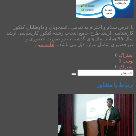
با عرض سلام و احترام به تمامی دانشجویان و داوطلبان کنکور
کارشناسی ارشد طرح جامع انتخاب رشته کنکور کارشناسی ارشد
سال ۹۹ همانند سال‌های گذشته به دو صورت حضوری و
غیرحضوری شامل موارد ذیل می باشد...
ادامه متن
اشتراک
0
توییت
0
اشتراک
0
ارتباط با مشاور