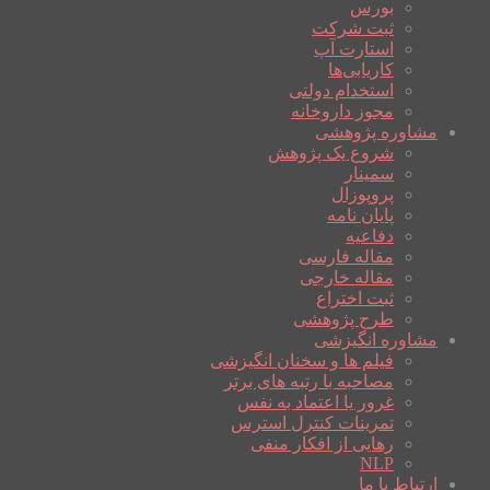
بورس
ثبت شرکت
استارت آپ
کاریابی‌ها
استخدام دولتی
مجوز داروخانه
مشاوره پژوهشی
شروع یک پژوهش
سمینار
پروپوزال
پایان نامه
دفاعیه
مقاله فارسی
مقاله خارجی
ثبت اختراع
طرح پژوهشی
مشاوره انگیزشی
فیلم ها و سخنان انگیزشی
مصاحبه با رتبه های برتر
غرور یا اعتماد به نفس
تمرینات کنترل استرس
رهایی از افکار منفی
NLP
ارتباط با ما