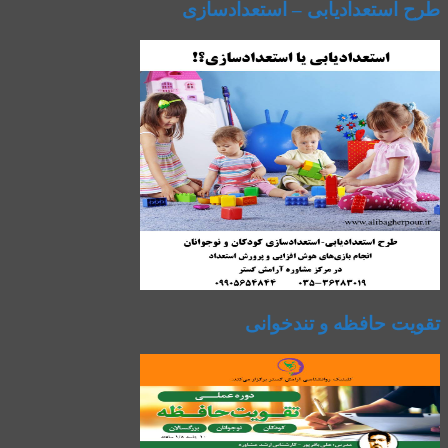
طرح استعدادیابی – استعدادسازی
تقویت حافظه و تندخوانی