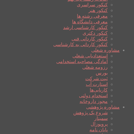
کنکور سراسری
کنکور هنر
معرفی رشته ها
معرفی دانشگاه ها
کنکور کارشناسی ارشد
کنکور دکتری
کنکور کاردانی فنی
کنکور کاردانی به کارشناسی
مشاوره شغلی
استعدادیابی شغلی
آمادگی مصاحبه استخدامی
رزومه شغلی
بورس
ثبت شرکت
استارت آپ
کاریابی‌ها
استخدام دولتی
مجوز داروخانه
مشاوره پژوهشی
شروع یک پژوهش
سمینار
پروپوزال
پایان نامه