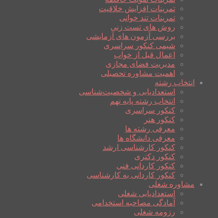
تمرینات افزایش خلاقیت
تمرینات تند خوانی
روش های تست زنی
بررسی آزمون های آزمایشی
شیمی کنکور سراسری
اعمال قبل از خواب
مدیریت فضای مجازی
اهمیت مشاوره تحصیلی
انتخاب رشته
استعدادیابی و شخصیت‌شناسی
انتخاب رشته پایه نهم
کنکور سراسری
کنکور هنر
معرفی رشته ها
معرفی دانشگاه ها
کنکور کارشناسی ارشد
کنکور دکتری
کنکور کاردانی فنی
کنکور کاردانی به کارشناسی
مشاوره شغلی
استعدادیابی شغلی
آمادگی مصاحبه استخدامی
رزومه شغلی