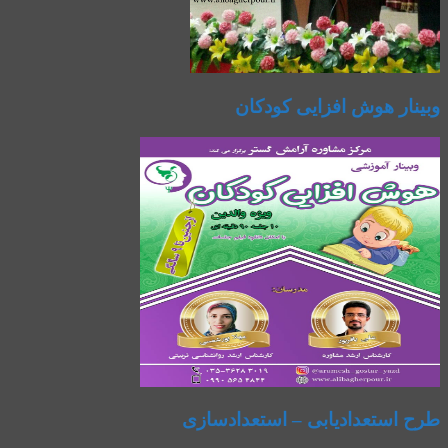
وبینار هوش افزایی کودکان
طرح استعدادیابی – استعدادسازی