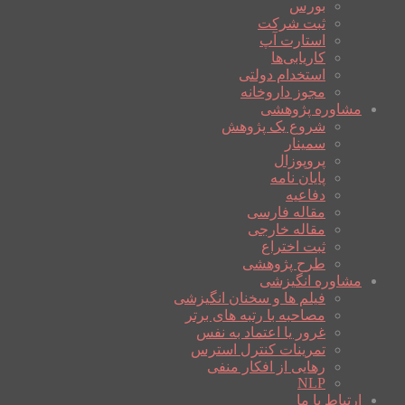
بورس
ثبت شرکت
استارت آپ
کاریابی‌ها
استخدام دولتی
مجوز داروخانه
مشاوره پژوهشی
شروع یک پژوهش
سمینار
پروپوزال
پایان نامه
دفاعیه
مقاله فارسی
مقاله خارجی
ثبت اختراع
طرح پژوهشی
مشاوره انگیزشی
فیلم ها و سخنان انگیزشی
مصاحبه با رتبه های برتر
غرور یا اعتماد به نفس
تمرینات کنترل استرس
رهایی از افکار منفی
NLP
ارتباط با ما