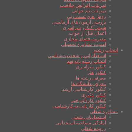
تمرینات افزایش خلاقیت
تمرینات تند خوانی
روش های تست زنی
بررسی آزمون های آزمایشی
شیمی کنکور سراسری
اعمال قبل از خواب
مدیریت فضای مجازی
اهمیت مشاوره تحصیلی
انتخاب رشته
استعدادیابی و شخصیت‌شناسی
انتخاب رشته پایه نهم
کنکور سراسری
کنکور هنر
معرفی رشته ها
معرفی دانشگاه ها
کنکور کارشناسی ارشد
کنکور دکتری
کنکور کاردانی فنی
کنکور کاردانی به کارشناسی
مشاوره شغلی
استعدادیابی شغلی
آمادگی مصاحبه استخدامی
رزومه شغلی