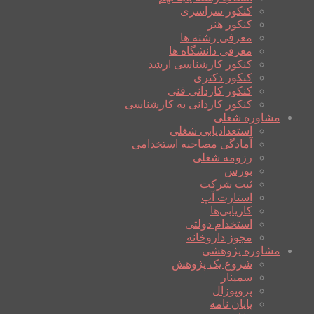
کنکور سراسری
کنکور هنر
معرفی رشته ها
معرفی دانشگاه ها
کنکور کارشناسی ارشد
کنکور دکتری
کنکور کاردانی فنی
کنکور کاردانی به کارشناسی
مشاوره شغلی
استعدادیابی شغلی
آمادگی مصاحبه استخدامی
رزومه شغلی
بورس
ثبت شرکت
استارت آپ
کاریابی‌ها
استخدام دولتی
مجوز داروخانه
مشاوره پژوهشی
شروع یک پژوهش
سمینار
پروپوزال
پایان نامه