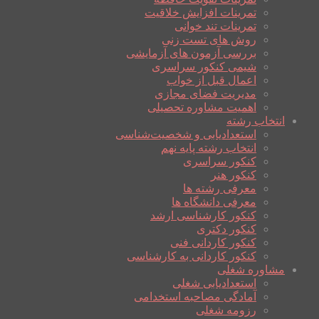
تمرینات افزایش خلاقیت
تمرینات تند خوانی
روش های تست زنی
بررسی آزمون های آزمایشی
شیمی کنکور سراسری
اعمال قبل از خواب
مدیریت فضای مجازی
اهمیت مشاوره تحصیلی
انتخاب رشته
استعدادیابی و شخصیت‌شناسی
انتخاب رشته پایه نهم
کنکور سراسری
کنکور هنر
معرفی رشته ها
معرفی دانشگاه ها
کنکور کارشناسی ارشد
کنکور دکتری
کنکور کاردانی فنی
کنکور کاردانی به کارشناسی
مشاوره شغلی
استعدادیابی شغلی
آمادگی مصاحبه استخدامی
رزومه شغلی