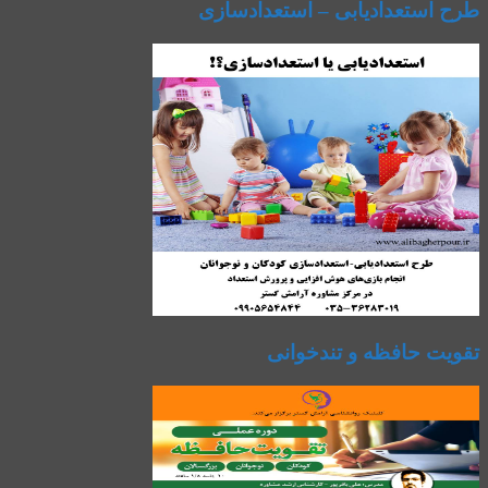
طرح استعدادیابی – استعدادسازی
تقویت حافظه و تندخوانی