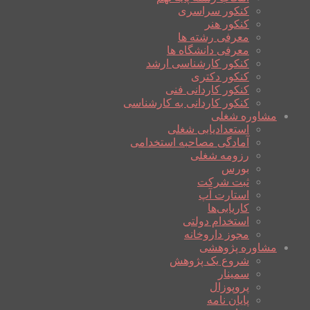
کنکور سراسری
کنکور هنر
معرفی رشته ها
معرفی دانشگاه ها
کنکور کارشناسی ارشد
کنکور دکتری
کنکور کاردانی فنی
کنکور کاردانی به کارشناسی
مشاوره شغلی
استعدادیابی شغلی
آمادگی مصاحبه استخدامی
رزومه شغلی
بورس
ثبت شرکت
استارت آپ
کاریابی‌ها
استخدام دولتی
مجوز داروخانه
مشاوره پژوهشی
شروع یک پژوهش
سمینار
پروپوزال
پایان نامه