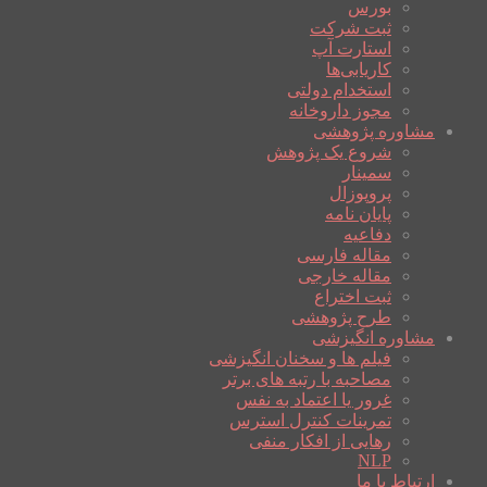
بورس
ثبت شرکت
استارت آپ
کاریابی‌ها
استخدام دولتی
مجوز داروخانه
مشاوره پژوهشی
شروع یک پژوهش
سمینار
پروپوزال
پایان نامه
دفاعیه
مقاله فارسی
مقاله خارجی
ثبت اختراع
طرح پژوهشی
مشاوره انگیزشی
فیلم ها و سخنان انگیزشی
مصاحبه با رتبه های برتر
غرور یا اعتماد به نفس
تمرینات کنترل استرس
رهایی از افکار منفی
NLP
ارتباط با ما