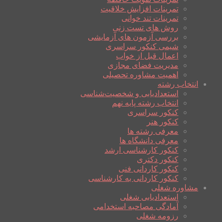
تمرینات افزایش خلاقیت
تمرینات تند خوانی
روش های تست زنی
بررسی آزمون های آزمایشی
شیمی کنکور سراسری
اعمال قبل از خواب
مدیریت فضای مجازی
اهمیت مشاوره تحصیلی
انتخاب رشته
استعدادیابی و شخصیت‌شناسی
انتخاب رشته پایه نهم
کنکور سراسری
کنکور هنر
معرفی رشته ها
معرفی دانشگاه ها
کنکور کارشناسی ارشد
کنکور دکتری
کنکور کاردانی فنی
کنکور کاردانی به کارشناسی
مشاوره شغلی
استعدادیابی شغلی
آمادگی مصاحبه استخدامی
رزومه شغلی