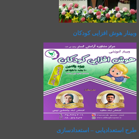
وبینار هوش افزایی کودکان
طرح استعدادیابی – استعدادسازی