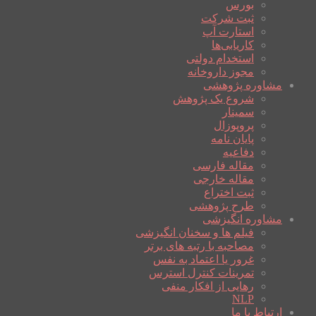
بورس
ثبت شرکت
استارت آپ
کاریابی‌ها
استخدام دولتی
مجوز داروخانه
مشاوره پژوهشی
شروع یک پژوهش
سمینار
پروپوزال
پایان نامه
دفاعیه
مقاله فارسی
مقاله خارجی
ثبت اختراع
طرح پژوهشی
مشاوره انگیزشی
فیلم ها و سخنان انگیزشی
مصاحبه با رتبه های برتر
غرور یا اعتماد به نفس
تمرینات کنترل استرس
رهایی از افکار منفی
NLP
ارتباط با ما