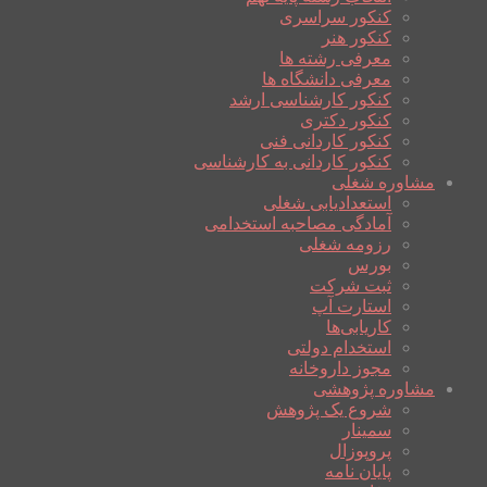
کنکور سراسری
کنکور هنر
معرفی رشته ها
معرفی دانشگاه ها
کنکور کارشناسی ارشد
کنکور دکتری
کنکور کاردانی فنی
کنکور کاردانی به کارشناسی
مشاوره شغلی
استعدادیابی شغلی
آمادگی مصاحبه استخدامی
رزومه شغلی
بورس
ثبت شرکت
استارت آپ
کاریابی‌ها
استخدام دولتی
مجوز داروخانه
مشاوره پژوهشی
شروع یک پژوهش
سمینار
پروپوزال
پایان نامه