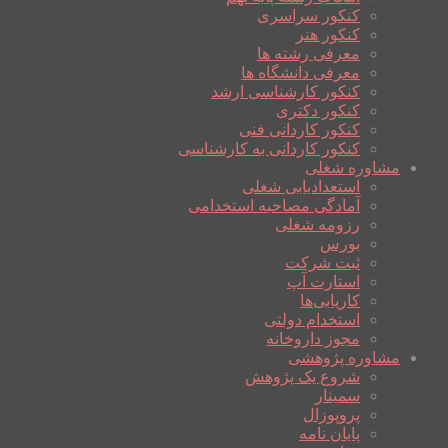
کنکور سراسری
کنکور هنر
معرفی رشته ها
معرفی دانشگاه ها
کنکور کارشناسی ارشد
کنکور دکتری
کنکور کاردانی فنی
کنکور کاردانی به کارشناسی
مشاوره شغلی
استعدادیابی شغلی
آمادگی مصاحبه استخدامی
رزومه شغلی
بورس
ثبت شرکت
استارت آپ
کاریابی‌ها
استخدام دولتی
مجوز داروخانه
مشاوره پژوهشی
شروع یک پژوهش
سمینار
پروپوزال
پایان نامه