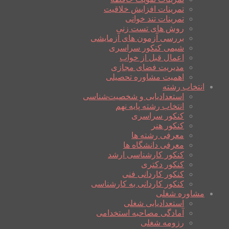
تمرینات افزایش خلاقیت
تمرینات تند خوانی
روش های تست زنی
بررسی آزمون های آزمایشی
شیمی کنکور سراسری
اعمال قبل از خواب
مدیریت فضای مجازی
اهمیت مشاوره تحصیلی
انتخاب رشته
استعدادیابی و شخصیت‌شناسی
انتخاب رشته پایه نهم
کنکور سراسری
کنکور هنر
معرفی رشته ها
معرفی دانشگاه ها
کنکور کارشناسی ارشد
کنکور دکتری
کنکور کاردانی فنی
کنکور کاردانی به کارشناسی
مشاوره شغلی
استعدادیابی شغلی
آمادگی مصاحبه استخدامی
رزومه شغلی