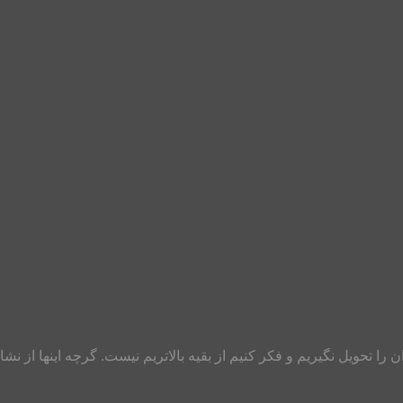
را تحویل نگیریم و فکر کنیم از بقیه بالاتریم نیست. گرچه اینها از نش