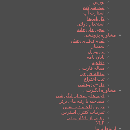
بورس
ثبت شرکت
استارت آپ
کاریابی‌ها
استخدام دولتی
مجوز داروخانه
مشاوره پژوهشی
شروع یک پژوهش
سمینار
پروپوزال
پایان نامه
دفاعیه
مقاله فارسی
مقاله خارجی
ثبت اختراع
طرح پژوهشی
مشاوره انگیزشی
فیلم ها و سخنان انگیزشی
مصاحبه با رتبه های برتر
غرور یا اعتماد به نفس
تمرینات کنترل استرس
رهایی از افکار منفی
NLP
ارتباط با ما