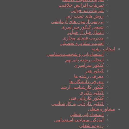
تمرینات افزایش خلاقیت
تمرینات تند خوانی
روش های تست زنی
بررسی آزمون های آزمایشی
شیمی کنکور سراسری
اعمال قبل از خواب
مدیریت فضای مجازی
اهمیت مشاوره تحصیلی
انتخاب رشته
استعدادیابی و شخصیت‌شناسی
انتخاب رشته پایه نهم
کنکور سراسری
کنکور هنر
معرفی رشته ها
معرفی دانشگاه ها
کنکور کارشناسی ارشد
کنکور دکتری
کنکور کاردانی فنی
کنکور کاردانی به کارشناسی
مشاوره شغلی
استعدادیابی شغلی
آمادگی مصاحبه استخدامی
رزومه شغلی