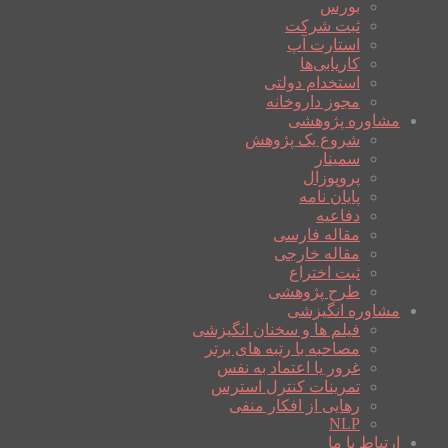
بورس
ثبت شرکت
استارت آپ
کاریابی‌ها
استخدام دولتی
مجوز داروخانه
مشاوره پژوهشی
شروع یک پژوهش
سمینار
پروپوزال
پایان نامه
دفاعیه
مقاله فارسی
مقاله خارجی
ثبت اختراع
طرح پژوهشی
مشاوره انگیزشی
فیلم ها و سخنان انگیزشی
مصاحبه با رتبه های برتر
غرور یا اعتماد به نفس
تمرینات کنترل استرس
رهایی از افکار منفی
NLP
ارتباط با ما