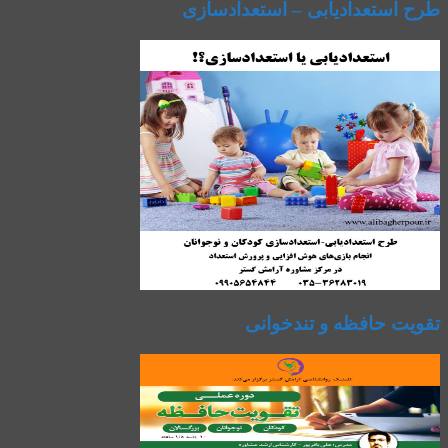
طرح استعدادیابی – استعدادسازی
تقویت حافظه و تندخوانی