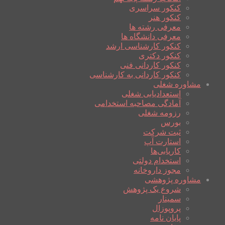
کنکور سراسری
کنکور هنر
معرفی رشته ها
معرفی دانشگاه ها
کنکور کارشناسی ارشد
کنکور دکتری
کنکور کاردانی فنی
کنکور کاردانی به کارشناسی
مشاوره شغلی
استعدادیابی شغلی
آمادگی مصاحبه استخدامی
رزومه شغلی
بورس
ثبت شرکت
استارت آپ
کاریابی‌ها
استخدام دولتی
مجوز داروخانه
مشاوره پژوهشی
شروع یک پژوهش
سمینار
پروپوزال
پایان نامه