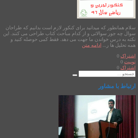
سلام همانطور که میدانید برای کنکور لازم است بدانیم که طراحان
سوال چه جور سوالاتی و از کدام مباحث کتاب طراحی می کنند. این
نکته به درس خواندن ما جهت می دهد. فقط کمی حوصله کنید و
همه تحلیل ها ر...
ادامه متن
اشتراک
0
توییت
0
اشتراک
0
ارتباط با مشاور