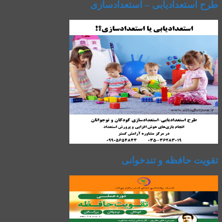
طرح استعدادیابی – استعدادسازی
تقویت حافظه و تندخوانی