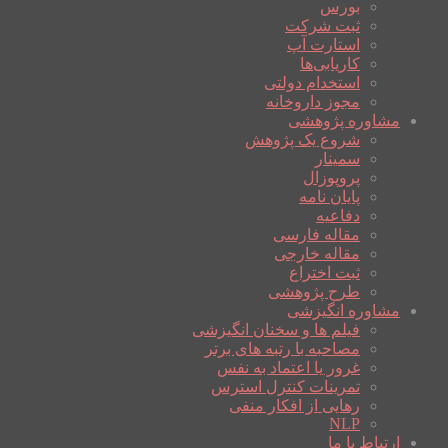
بورس
ثبت شرکت
استارت آپ
کاریابی‌ها
استخدام دولتی
مجوز داروخانه
مشاوره پژوهشی
شروع یک پژوهش
سمینار
پروپوزال
پایان نامه
دفاعیه
مقاله فارسی
مقاله خارجی
ثبت اختراع
طرح پژوهشی
مشاوره انگیزشی
فیلم ها و سخنان انگیزشی
مصاحبه با رتبه های برتر
غرور یا اعتماد به نفس
تمرینات کنترل استرس
رهایی از افکار منفی
NLP
ارتباط با ما