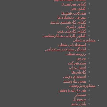
کنکور سراسری
کنکور هنر
معرفی رشته ها
معرفی دانشگاه ها
کنکور کارشناسی ارشد
کنکور دکتری
کنکور کاردانی فنی
کنکور کاردانی به کارشناسی
مشاوره شغلی
استعدادیابی شغلی
آمادگی مصاحبه استخدامی
رزومه شغلی
بورس
ثبت شرکت
استارت آپ
کاریابی‌ها
استخدام دولتی
مجوز داروخانه
مشاوره پژوهشی
شروع یک پژوهش
سمینار
پروپوزال
پایان نامه