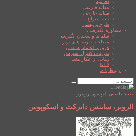
دفاعیه
مقاله فارسی
مقاله خارجی
ثبت اختراع
طرح پژوهشی
مشاوره انگیزشی
فیلم ها و سخنان انگیزشی
مصاحبه با رتبه های برتر
غرور یا اعتماد به نفس
تمرینات کنترل استرس
رهایی از افکار منفی
NLP
ارتباط با ما
صفحه اصلی
تامپسون رویترز
الزویر، ساینس دایرکت و اسکوپوس