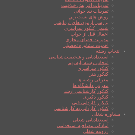
تمرینات افزایش خلاقیت
تمرینات تند خوانی
روش های تست زنی
بررسی آزمون های آزمایشی
شیمی کنکور سراسری
اعمال قبل از خواب
مدیریت فضای مجازی
اهمیت مشاوره تحصیلی
انتخاب رشته
استعدادیابی و شخصیت‌شناسی
انتخاب رشته پایه نهم
کنکور سراسری
کنکور هنر
معرفی رشته ها
معرفی دانشگاه ها
کنکور کارشناسی ارشد
کنکور دکتری
کنکور کاردانی فنی
کنکور کاردانی به کارشناسی
مشاوره شغلی
استعدادیابی شغلی
آمادگی مصاحبه استخدامی
رزومه شغلی