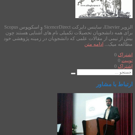
الزویر Elsevier، ساینس دایرکت SicenceDirect و اسکوپوس Scopus
برای همه دانشجویان تحصیلات تکمیلی نام های آشنایی هستند چون
بیش از نیمی از مقالات علمی که دانشجویان در زمینه پژوهشی خود
مطالعه میک...
ادامه متن
اشتراک
0
توییت
0
اشتراک
0
ارتباط با مشاور