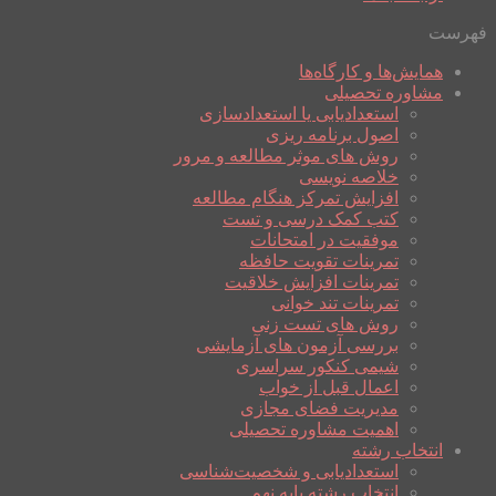
فهرست
همایش‌ها و کارگاه‌ها
مشاوره تحصیلی
استعدادیابی یا استعدادسازی
اصول برنامه ریزی
روش های موثر مطالعه و مرور
خلاصه نویسی
افزایش تمرکز هنگام مطالعه
کتب کمک درسی و تست
موفقیت در امتحانات
تمرینات تقویت حافظه
تمرینات افزایش خلاقیت
تمرینات تند خوانی
روش های تست زنی
بررسی آزمون های آزمایشی
شیمی کنکور سراسری
اعمال قبل از خواب
مدیریت فضای مجازی
اهمیت مشاوره تحصیلی
انتخاب رشته
استعدادیابی و شخصیت‌شناسی
انتخاب رشته پایه نهم