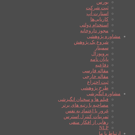
بورس
ثبت شرکت
استارت آپ
کاریابی‌ها
استخدام دولتی
مجوز داروخانه
مشاوره پژوهشی
شروع یک پژوهش
سمینار
پروپوزال
پایان نامه
دفاعیه
مقاله فارسی
مقاله خارجی
ثبت اختراع
طرح پژوهشی
مشاوره انگیزشی
فیلم ها و سخنان انگیزشی
مصاحبه با رتبه های برتر
غرور یا اعتماد به نفس
تمرینات کنترل استرس
رهایی از افکار منفی
NLP
ارتباط با ما