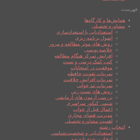
فهرست
همایش‌ها و کارگاه‌ها
مشاوره تحصیلی
استعدادیابی یا استعدادسازی
اصول برنامه ریزی
روش های موثر مطالعه و مرور
خلاصه نویسی
افزایش تمرکز هنگام مطالعه
کتب کمک درسی و تست
موفقیت در امتحانات
تمرینات تقویت حافظه
تمرینات افزایش خلاقیت
تمرینات تند خوانی
روش های تست زنی
بررسی آزمون های آزمایشی
شیمی کنکور سراسری
اعمال قبل از خواب
مدیریت فضای مجازی
اهمیت مشاوره تحصیلی
انتخاب رشته
استعدادیابی و شخصیت‌شناسی
انتخاب رشته پایه نهم