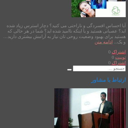
آیا احساس افسردگی و ناراحتی می کنید؟ دچار استرس زیاد شده
اید؟ عصبانی هستید و یا اینکه ناامید شده اید؟ شما در هر حالی که
هستید برای بهبود وضعیت روحی تان نیاز به آرامش بیشتری دارید…
و یک...
ادامه متن
اشتراک
0
توییت
0
اشتراک
0
ارتباط با مشاور