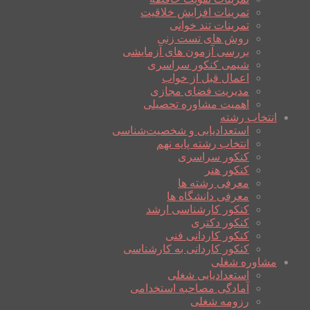
تمرینات افزایش خلاقیت
تمرینات تند خوانی
روش های تست زنی
بررسی آزمون های آزمایشی
شیمی کنکور سراسری
اعمال قبل از خواب
مدیریت فضای مجازی
اهمیت مشاوره تحصیلی
انتخاب رشته
استعدادیابی و شخصیت‌شناسی
انتخاب رشته پایه نهم
کنکور سراسری
کنکور هنر
معرفی رشته ها
معرفی دانشگاه ها
کنکور کارشناسی ارشد
کنکور دکتری
کنکور کاردانی فنی
کنکور کاردانی به کارشناسی
مشاوره شغلی
استعدادیابی شغلی
آمادگی مصاحبه استخدامی
رزومه شغلی