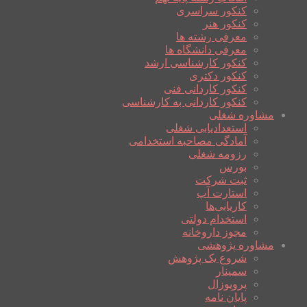
کنکور سراسری
کنکور هنر
معرفی رشته ها
معرفی دانشگاه ها
کنکور کارشناسی ارشد
کنکور دکتری
کنکور کاردانی فنی
کنکور کاردانی به کارشناسی
مشاوره شغلی
استعدادیابی شغلی
آمادگی مصاحبه استخدامی
رزومه شغلی
بورس
ثبت شرکت
استارت آپ
کاریابی‌ها
استخدام دولتی
مجوز داروخانه
مشاوره پژوهشی
شروع یک پژوهش
سمینار
پروپوزال
پایان نامه