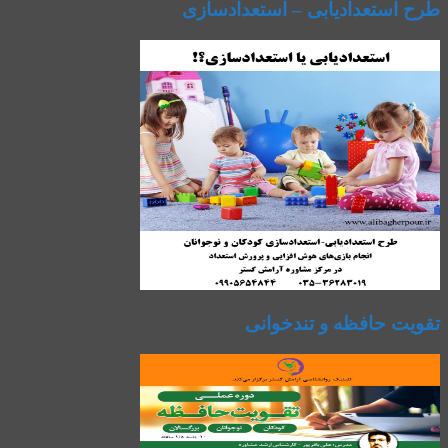
طرح استعدادیابی – استعدادسازی
تقویت حافظه و تندخوانی