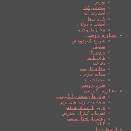
بورس
ثبت شرکت
استارت آپ
کاریابی‌ها
استخدام دولتی
مجوز داروخانه
مشاوره پژوهشی
شروع یک پژوهش
سمینار
پروپوزال
پایان نامه
دفاعیه
مقاله فارسی
مقاله خارجی
ثبت اختراع
طرح پژوهشی
مشاوره انگیزشی
فیلم ها و سخنان انگیزشی
مصاحبه با رتبه های برتر
غرور یا اعتماد به نفس
تمرینات کنترل استرس
رهایی از افکار منفی
NLP
ارتباط با ما