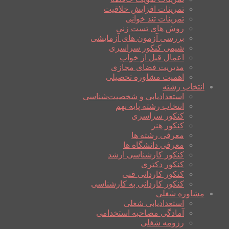
تمرینات افزایش خلاقیت
تمرینات تند خوانی
روش های تست زنی
بررسی آزمون های آزمایشی
شیمی کنکور سراسری
اعمال قبل از خواب
مدیریت فضای مجازی
اهمیت مشاوره تحصیلی
انتخاب رشته
استعدادیابی و شخصیت‌شناسی
انتخاب رشته پایه نهم
کنکور سراسری
کنکور هنر
معرفی رشته ها
معرفی دانشگاه ها
کنکور کارشناسی ارشد
کنکور دکتری
کنکور کاردانی فنی
کنکور کاردانی به کارشناسی
مشاوره شغلی
استعدادیابی شغلی
آمادگی مصاحبه استخدامی
رزومه شغلی