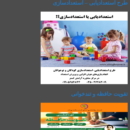
طرح استعدادیابی – استعدادسازی
تقویت حافظه و تندخوانی