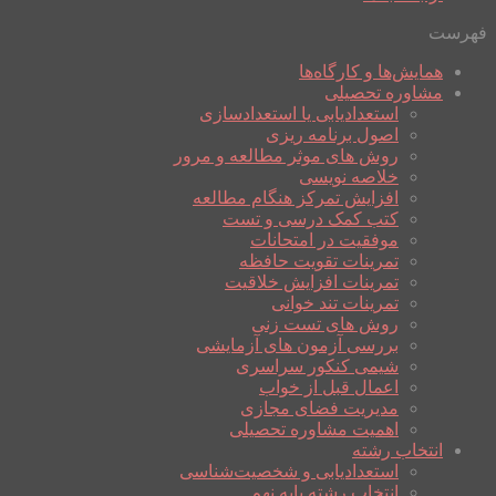
فهرست
همایش‌ها و کارگاه‌ها
مشاوره تحصیلی
استعدادیابی یا استعدادسازی
اصول برنامه ریزی
روش های موثر مطالعه و مرور
خلاصه نویسی
افزایش تمرکز هنگام مطالعه
کتب کمک درسی و تست
موفقیت در امتحانات
تمرینات تقویت حافظه
تمرینات افزایش خلاقیت
تمرینات تند خوانی
روش های تست زنی
بررسی آزمون های آزمایشی
شیمی کنکور سراسری
اعمال قبل از خواب
مدیریت فضای مجازی
اهمیت مشاوره تحصیلی
انتخاب رشته
استعدادیابی و شخصیت‌شناسی
انتخاب رشته پایه نهم