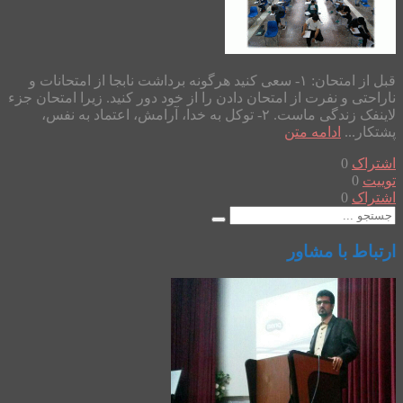
قبل از امتحان: ۱- سعی کنید هرگونه برداشت نابجا از امتحانات و
ناراحتی و نفرت از امتحان دادن را از خود دور کنید. زیرا امتحان جزء
لاینفک زندگی ماست. ۲- توکل به خدا، آرامش، اعتماد به نفس،
پشتکار...
ادامه متن
اشتراک
0
توییت
0
اشتراک
0
ارتباط با مشاور