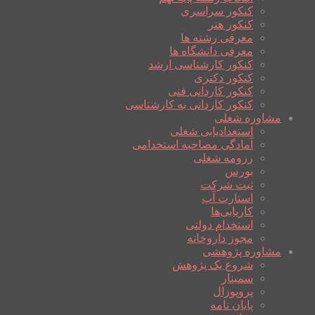
کنکور سراسری
کنکور هنر
معرفی رشته ها
معرفی دانشگاه ها
کنکور کارشناسی ارشد
کنکور دکتری
کنکور کاردانی فنی
کنکور کاردانی به کارشناسی
مشاوره شغلی
استعدادیابی شغلی
آمادگی مصاحبه استخدامی
رزومه شغلی
بورس
ثبت شرکت
استارت آپ
کاریابی‌ها
استخدام دولتی
مجوز داروخانه
مشاوره پژوهشی
شروع یک پژوهش
سمینار
پروپوزال
پایان نامه