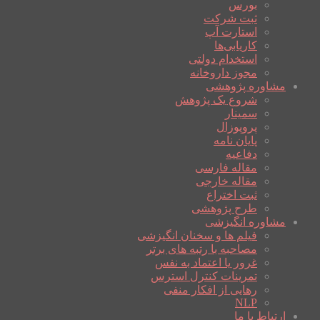
بورس
ثبت شرکت
استارت آپ
کاریابی‌ها
استخدام دولتی
مجوز داروخانه
مشاوره پژوهشی
شروع یک پژوهش
سمینار
پروپوزال
پایان نامه
دفاعیه
مقاله فارسی
مقاله خارجی
ثبت اختراع
طرح پژوهشی
مشاوره انگیزشی
فیلم ها و سخنان انگیزشی
مصاحبه با رتبه های برتر
غرور یا اعتماد به نفس
تمرینات کنترل استرس
رهایی از افکار منفی
NLP
ارتباط با ما