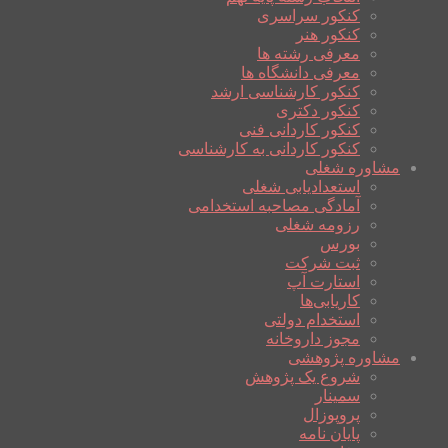
کنکور سراسری
کنکور هنر
معرفی رشته ها
معرفی دانشگاه ها
کنکور کارشناسی ارشد
کنکور دکتری
کنکور کاردانی فنی
کنکور کاردانی به کارشناسی
مشاوره شغلی
استعدادیابی شغلی
آمادگی مصاحبه استخدامی
رزومه شغلی
بورس
ثبت شرکت
استارت آپ
کاریابی‌ها
استخدام دولتی
مجوز داروخانه
مشاوره پژوهشی
شروع یک پژوهش
سمینار
پروپوزال
پایان نامه