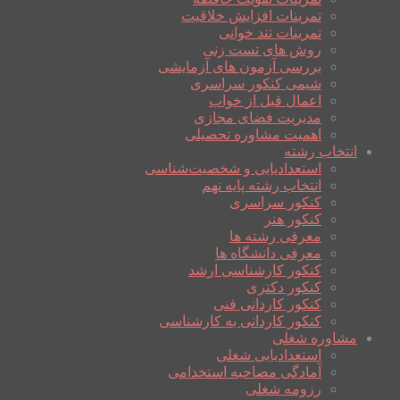
تمرینات افزایش خلاقیت
تمرینات تند خوانی
روش های تست زنی
بررسی آزمون های آزمایشی
شیمی کنکور سراسری
اعمال قبل از خواب
مدیریت فضای مجازی
اهمیت مشاوره تحصیلی
انتخاب رشته
استعدادیابی و شخصیت‌شناسی
انتخاب رشته پایه نهم
کنکور سراسری
کنکور هنر
معرفی رشته ها
معرفی دانشگاه ها
کنکور کارشناسی ارشد
کنکور دکتری
کنکور کاردانی فنی
کنکور کاردانی به کارشناسی
مشاوره شغلی
استعدادیابی شغلی
آمادگی مصاحبه استخدامی
رزومه شغلی