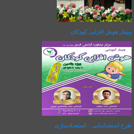
وبینار هوش افزایی کودکان
طرح استعدادیابی – استعدادسازی