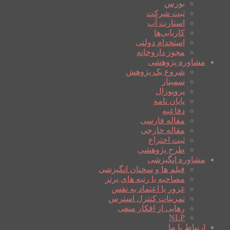
بورس
ثبت شرکت
استارت آپ
کاریابی‌ها
استخدام دولتی
مجوز داروخانه
مشاوره پژوهشی
شروع یک پژوهش
سمینار
پروپوزال
پایان نامه
دفاعیه
مقاله فارسی
مقاله خارجی
ثبت اختراع
طرح پژوهشی
مشاوره انگیزشی
فیلم ها و سخنان انگیزشی
مصاحبه با رتبه های برتر
غرور یا اعتماد به نفس
تمرینات کنترل استرس
رهایی از افکار منفی
NLP
ارتباط با ما