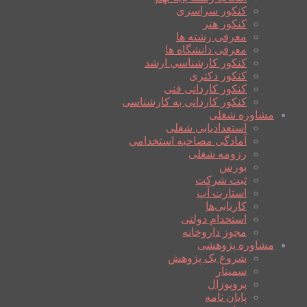
کنکور سراسری
کنکور هنر
معرفی رشته ها
معرفی دانشگاه ها
کنکور کارشناسی ارشد
کنکور دکتری
کنکور کاردانی فنی
کنکور کاردانی به کارشناسی
مشاوره شغلی
استعدادیابی شغلی
آمادگی مصاحبه استخدامی
رزومه شغلی
بورس
ثبت شرکت
استارت آپ
کاریابی‌ها
استخدام دولتی
مجوز داروخانه
مشاوره پژوهشی
شروع یک پژوهش
سمینار
پروپوزال
پایان نامه