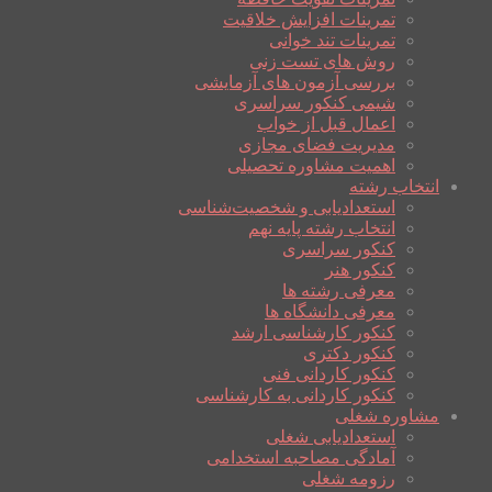
تمرینات افزایش خلاقیت
تمرینات تند خوانی
روش های تست زنی
بررسی آزمون های آزمایشی
شیمی کنکور سراسری
اعمال قبل از خواب
مدیریت فضای مجازی
اهمیت مشاوره تحصیلی
انتخاب رشته
استعدادیابی و شخصیت‌شناسی
انتخاب رشته پایه نهم
کنکور سراسری
کنکور هنر
معرفی رشته ها
معرفی دانشگاه ها
کنکور کارشناسی ارشد
کنکور دکتری
کنکور کاردانی فنی
کنکور کاردانی به کارشناسی
مشاوره شغلی
استعدادیابی شغلی
آمادگی مصاحبه استخدامی
رزومه شغلی