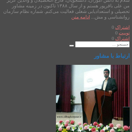
سلام به دانش آموزان، دانشجویان، فارغ التحصیلان و والدین عزیز
من علی باقرپور هستم و از سال ۱۳۸۸ تاکنون در زمینه مشاور
تحصیلی و استعدادیابی شغلی فعالیت می‌کنم. شماره نظام سازمان
روانشناسی و مش...
ادامه متن
اشتراک
0
توییت
0
اشتراک
0
ارتباط با مشاور