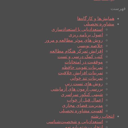
فهرست
همایش‌ها و کارگاه‌ها
مشاوره تحصیلی
استعدادیابی یا استعدادسازی
اصول برنامه ریزی
روش های موثر مطالعه و مرور
خلاصه نویسی
افزایش تمرکز هنگام مطالعه
کتب کمک درسی و تست
موفقیت در امتحانات
تمرینات تقویت حافظه
تمرینات افزایش خلاقیت
تمرینات تند خوانی
روش های تست زنی
بررسی آزمون های آزمایشی
شیمی کنکور سراسری
اعمال قبل از خواب
مدیریت فضای مجازی
اهمیت مشاوره تحصیلی
انتخاب رشته
استعدادیابی و شخصیت‌شناسی
انتخاب رشته پایه نهم