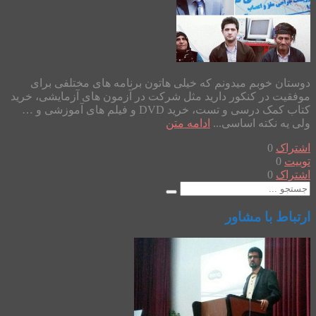
دوستان خوبم میدونم که خیلی هاتون برنامه های مختلفی برای
موفقیت در کنکور دارید مثل شرکت در آزمون های آزمایشی، خرید
کتاب کمک درسی و تست، خرید DVD و فیلم های آموزشی و …
ولی یه نکته اساسی...
ادامه متن
اشتراک
0
توییت
0
اشتراک
0
ارتباط با مشاور