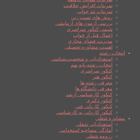
تمرینات افزایش خلاقیت
تمرینات تند خوانی
روش های تست زنی
بررسی آزمون های آزمایشی
شیمی کنکور سراسری
اعمال قبل از خواب
مدیریت فضای مجازی
اهمیت مشاوره تحصیلی
انتخاب رشته
استعدادیابی و شخصیت‌شناسی
انتخاب رشته پایه نهم
کنکور سراسری
کنکور هنر
معرفی رشته ها
معرفی دانشگاه ها
کنکور کارشناسی ارشد
کنکور دکتری
کنکور کاردانی فنی
کنکور کاردانی به کارشناسی
مشاوره شغلی
استعدادیابی شغلی
آمادگی مصاحبه استخدامی
رزومه شغلی