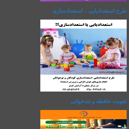
طرح استعدادیابی – استعدادسازی
تقویت حافظه و تندخوانی