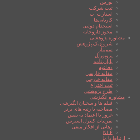
بورس
ثبت شرکت
استارت آپ
کاریابی‌ها
استخدام دولتی
مجوز داروخانه
مشاوره پژوهشی
شروع یک پژوهش
سمینار
پروپوزال
پایان نامه
دفاعیه
مقاله فارسی
مقاله خارجی
ثبت اختراع
طرح پژوهشی
مشاوره انگیزشی
فیلم ها و سخنان انگیزشی
مصاحبه با رتبه های برتر
غرور یا اعتماد به نفس
تمرینات کنترل استرس
رهایی از افکار منفی
NLP
ارتباط با ما