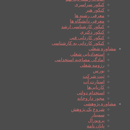
کنکور سراسری
کنکور هنر
معرفی رشته ها
معرفی دانشگاه ها
کنکور کارشناسی ارشد
کنکور دکتری
کنکور کاردانی فنی
کنکور کاردانی به کارشناسی
مشاوره شغلی
استعدادیابی شغلی
آمادگی مصاحبه استخدامی
رزومه شغلی
بورس
ثبت شرکت
استارت آپ
کاریابی‌ها
استخدام دولتی
مجوز داروخانه
مشاوره پژوهشی
شروع یک پژوهش
سمینار
پروپوزال
پایان نامه