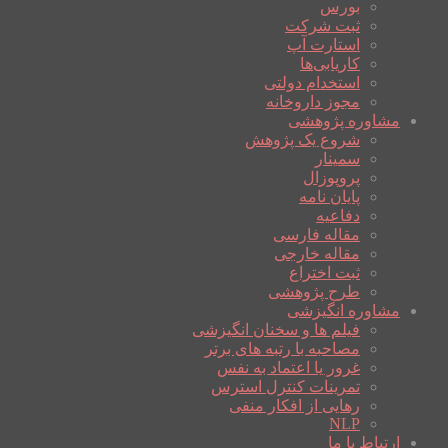
بورس
ثبت شرکت
استارت آپ
کاریابی‌ها
استخدام دولتی
مجوز داروخانه
مشاوره پژوهشی
شروع یک پژوهش
سمینار
پروپوزال
پایان نامه
دفاعیه
مقاله فارسی
مقاله خارجی
ثبت اختراع
طرح پژوهشی
مشاوره انگیزشی
فیلم ها و سخنان انگیزشی
مصاحبه با رتبه های برتر
غرور یا اعتماد به نفس
تمرینات کنترل استرس
رهایی از افکار منفی
NLP
ارتباط با ما