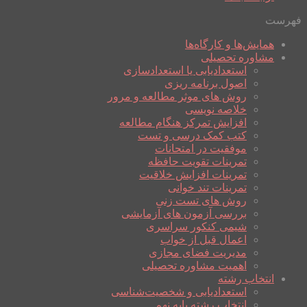
فهرست
همایش‌ها و کارگاه‌ها
مشاوره تحصیلی
استعدادیابی یا استعدادسازی
اصول برنامه ریزی
روش های موثر مطالعه و مرور
خلاصه نویسی
افزایش تمرکز هنگام مطالعه
کتب کمک درسی و تست
موفقیت در امتحانات
تمرینات تقویت حافظه
تمرینات افزایش خلاقیت
تمرینات تند خوانی
روش های تست زنی
بررسی آزمون های آزمایشی
شیمی کنکور سراسری
اعمال قبل از خواب
مدیریت فضای مجازی
اهمیت مشاوره تحصیلی
انتخاب رشته
استعدادیابی و شخصیت‌شناسی
انتخاب رشته پایه نهم