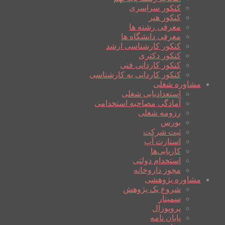
کنکور سراسری
کنکور هنر
معرفی رشته ها
معرفی دانشگاه ها
کنکور کارشناسی ارشد
کنکور دکتری
کنکور کاردانی فنی
کنکور کاردانی به کارشناسی
مشاوره شغلی
استعدادیابی شغلی
آمادگی مصاحبه استخدامی
رزومه شغلی
بورس
ثبت شرکت
استارت آپ
کاریابی‌ها
استخدام دولتی
مجوز داروخانه
مشاوره پژوهشی
شروع یک پژوهش
سمینار
پروپوزال
پایان نامه