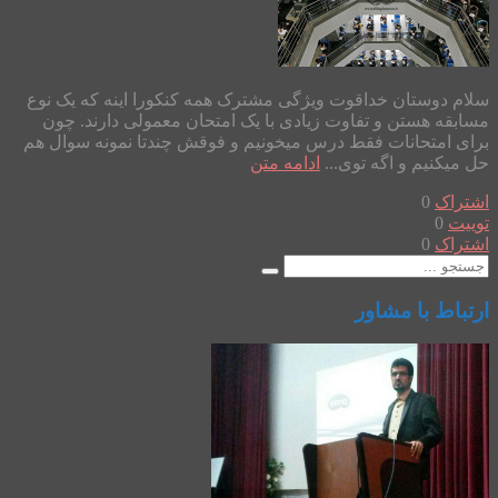
سلام دوستان خداقوت ویژگی مشترک همه کنکورا اینه که یک نوع
مسابقه هستن و تفاوت زیادی با یک امتحان معمولی دارند. چون
برای امتحانات فقط درس میخونیم و فوقش چندتا نمونه سوال هم
حل میکنیم و اگه توی...
ادامه متن
اشتراک
0
توییت
0
اشتراک
0
ارتباط با مشاور