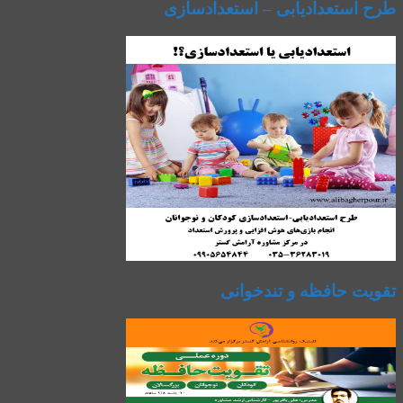
طرح استعدادیابی – استعدادسازی
تقویت حافظه و تندخوانی