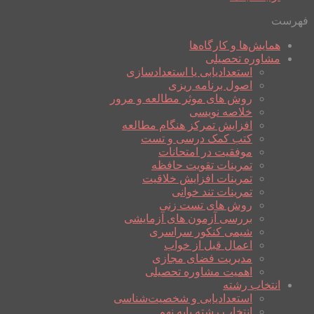
فهرست
همایش‌ها و کارگاه‌ها
مشاوره تحصیلی
استعدادیابی یا استعدادسازی
اصول برنامه ریزی
روش های موثر مطالعه و مرور
خلاصه نویسی
افزایش تمرکز هنگام مطالعه
کتب کمک درسی و تست
موفقیت در امتحانات
تمرینات تقویت حافظه
تمرینات افزایش خلاقیت
تمرینات تند خوانی
روش های تست زنی
بررسی آزمون های آزمایشی
شیمی کنکور سراسری
اعمال قبل از خواب
مدیریت فضای مجازی
اهمیت مشاوره تحصیلی
انتخاب رشته
استعدادیابی و شخصیت‌شناسی
انتخاب رشته پایه نهم