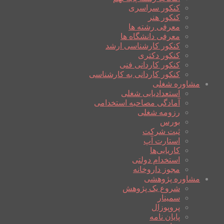
کنکور سراسری
کنکور هنر
معرفی رشته ها
معرفی دانشگاه ها
کنکور کارشناسی ارشد
کنکور دکتری
کنکور کاردانی فنی
کنکور کاردانی به کارشناسی
مشاوره شغلی
استعدادیابی شغلی
آمادگی مصاحبه استخدامی
رزومه شغلی
بورس
ثبت شرکت
استارت آپ
کاریابی‌ها
استخدام دولتی
مجوز داروخانه
مشاوره پژوهشی
شروع یک پژوهش
سمینار
پروپوزال
پایان نامه