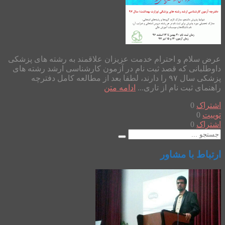
عرض سلام و احترام خدمت عزیزان علاقمند به رشته های پزشکی
داوطلبانی که قصد ثبت نام در آزمون کارشناسی ارشد رشته های
پزشکی سال ۹۷ را دارند، لطفا بعد از مطالعه کامل دفترچه
راهنمای ثبت نام از تاری...
ادامه متن
اشتراک
0
توییت
0
اشتراک
0
ارتباط با مشاور