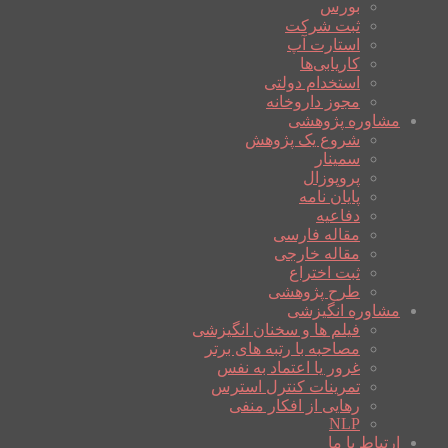
بورس
ثبت شرکت
استارت آپ
کاریابی‌ها
استخدام دولتی
مجوز داروخانه
مشاوره پژوهشی
شروع یک پژوهش
سمینار
پروپوزال
پایان نامه
دفاعیه
مقاله فارسی
مقاله خارجی
ثبت اختراع
طرح پژوهشی
مشاوره انگیزشی
فیلم ها و سخنان انگیزشی
مصاحبه با رتبه های برتر
غرور یا اعتماد به نفس
تمرینات کنترل استرس
رهایی از افکار منفی
NLP
ارتباط با ما