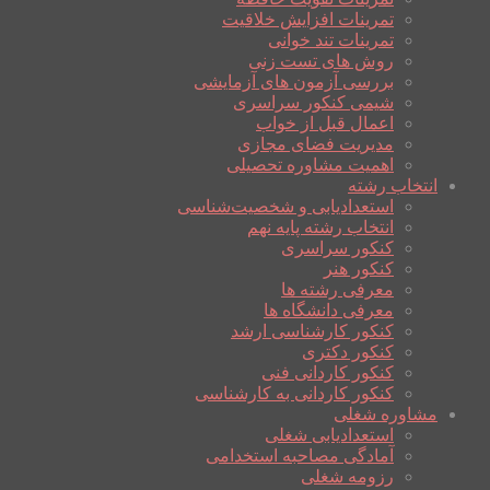
تمرینات افزایش خلاقیت
تمرینات تند خوانی
روش های تست زنی
بررسی آزمون های آزمایشی
شیمی کنکور سراسری
اعمال قبل از خواب
مدیریت فضای مجازی
اهمیت مشاوره تحصیلی
انتخاب رشته
استعدادیابی و شخصیت‌شناسی
انتخاب رشته پایه نهم
کنکور سراسری
کنکور هنر
معرفی رشته ها
معرفی دانشگاه ها
کنکور کارشناسی ارشد
کنکور دکتری
کنکور کاردانی فنی
کنکور کاردانی به کارشناسی
مشاوره شغلی
استعدادیابی شغلی
آمادگی مصاحبه استخدامی
رزومه شغلی