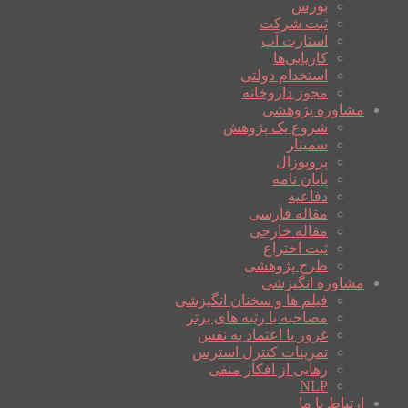
بورس
ثبت شرکت
استارت آپ
کاریابی‌ها
استخدام دولتی
مجوز داروخانه
مشاوره پژوهشی
شروع یک پژوهش
سمینار
پروپوزال
پایان نامه
دفاعیه
مقاله فارسی
مقاله خارجی
ثبت اختراع
طرح پژوهشی
مشاوره انگیزشی
فیلم ها و سخنان انگیزشی
مصاحبه با رتبه های برتر
غرور یا اعتماد به نفس
تمرینات کنترل استرس
رهایی از افکار منفی
NLP
ارتباط با ما