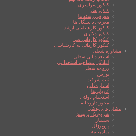
کنکور سراسری
کنکور هنر
معرفی رشته ها
معرفی دانشگاه ها
کنکور کارشناسی ارشد
کنکور دکتری
کنکور کاردانی فنی
کنکور کاردانی به کارشناسی
مشاوره شغلی
استعدادیابی شغلی
آمادگی مصاحبه استخدامی
رزومه شغلی
بورس
ثبت شرکت
استارت آپ
کاریابی‌ها
استخدام دولتی
مجوز داروخانه
مشاوره پژوهشی
شروع یک پژوهش
سمینار
پروپوزال
پایان نامه