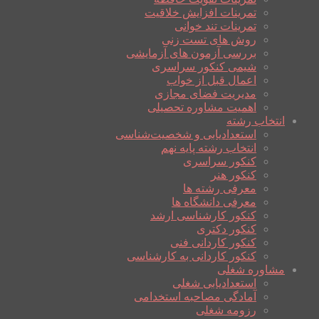
تمرینات افزایش خلاقیت
تمرینات تند خوانی
روش های تست زنی
بررسی آزمون های آزمایشی
شیمی کنکور سراسری
اعمال قبل از خواب
مدیریت فضای مجازی
اهمیت مشاوره تحصیلی
انتخاب رشته
استعدادیابی و شخصیت‌شناسی
انتخاب رشته پایه نهم
کنکور سراسری
کنکور هنر
معرفی رشته ها
معرفی دانشگاه ها
کنکور کارشناسی ارشد
کنکور دکتری
کنکور کاردانی فنی
کنکور کاردانی به کارشناسی
مشاوره شغلی
استعدادیابی شغلی
آمادگی مصاحبه استخدامی
رزومه شغلی