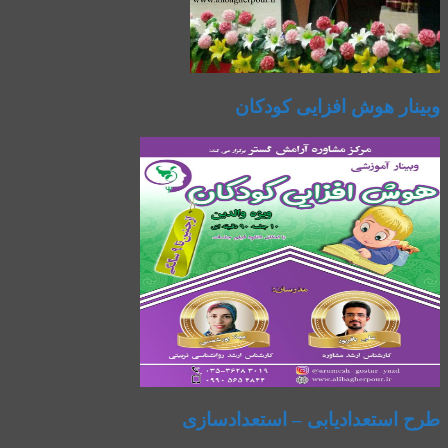
وبینار هوش افزایی کودکان
طرح استعدادیابی – استعدادسازی