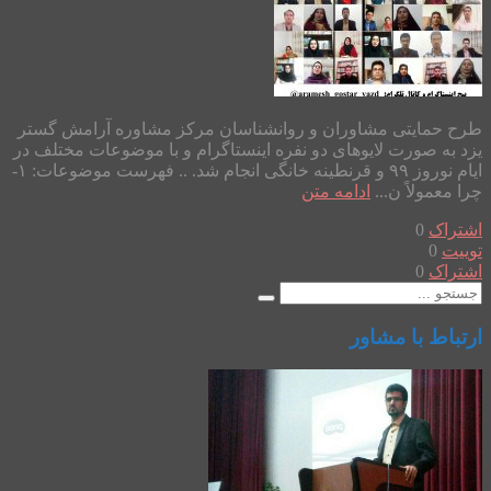
طرح حمایتی مشاوران و روانشناسان مرکز مشاوره آرامش گستر
یزد به صورت لایوهای دو نفره اینستاگرام و با موضوعات مختلف در
ایام نوروز ۹۹ و قرنطینه خانگی انجام شد. .. فهرست موضوعات: ۱-
چرا معمولاً ن...
ادامه متن
اشتراک
0
توییت
0
اشتراک
0
ارتباط با مشاور