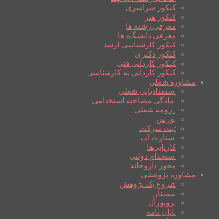
کنکور سراسری
کنکور هنر
معرفی رشته ها
معرفی دانشگاه ها
کنکور کارشناسی ارشد
کنکور دکتری
کنکور کاردانی فنی
کنکور کاردانی به کارشناسی
مشاوره شغلی
استعدادیابی شغلی
آمادگی مصاحبه استخدامی
رزومه شغلی
بورس
ثبت شرکت
استارت آپ
کاریابی‌ها
استخدام دولتی
مجوز داروخانه
مشاوره پژوهشی
شروع یک پژوهش
سمینار
پروپوزال
پایان نامه