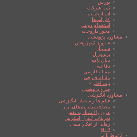
بورس
ثبت شرکت
استارت آپ
کاریابی‌ها
استخدام دولتی
مجوز داروخانه
مشاوره پژوهشی
شروع یک پژوهش
سمینار
پروپوزال
پایان نامه
دفاعیه
مقاله فارسی
مقاله خارجی
ثبت اختراع
طرح پژوهشی
مشاوره انگیزشی
فیلم ها و سخنان انگیزشی
مصاحبه با رتبه های برتر
غرور یا اعتماد به نفس
تمرینات کنترل استرس
رهایی از افکار منفی
NLP
ارتباط با ما