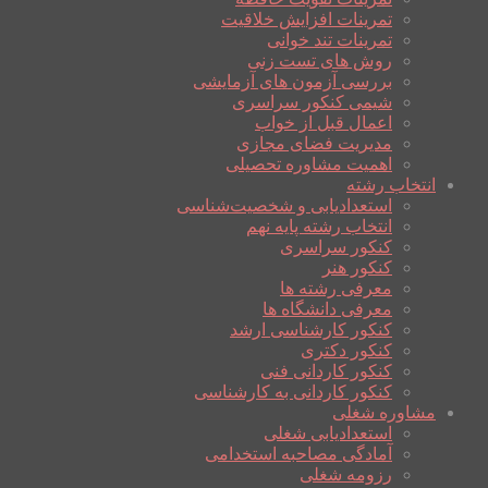
تمرینات افزایش خلاقیت
تمرینات تند خوانی
روش های تست زنی
بررسی آزمون های آزمایشی
شیمی کنکور سراسری
اعمال قبل از خواب
مدیریت فضای مجازی
اهمیت مشاوره تحصیلی
انتخاب رشته
استعدادیابی و شخصیت‌شناسی
انتخاب رشته پایه نهم
کنکور سراسری
کنکور هنر
معرفی رشته ها
معرفی دانشگاه ها
کنکور کارشناسی ارشد
کنکور دکتری
کنکور کاردانی فنی
کنکور کاردانی به کارشناسی
مشاوره شغلی
استعدادیابی شغلی
آمادگی مصاحبه استخدامی
رزومه شغلی