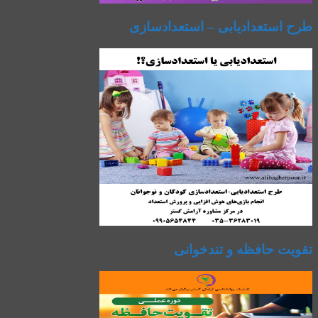
طرح استعدادیابی – استعدادسازی
تقویت حافظه و تندخوانی